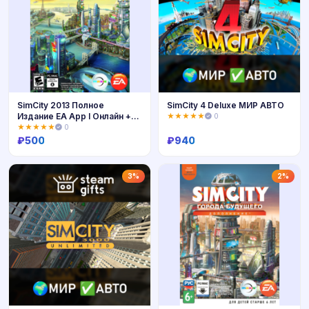
SimCity 2013 Полное
SimCity 4 Deluxe МИР АВТО
Издание EA App I Онлайн +
★★★★★
0
Почта
★★★★★
0
₽
500
₽
940
Купить
Купить
3%
2%