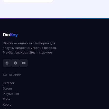
Купить
Dio
Key
DioKey — надёжная платформа для
покупки цифровых игровых товаров.
PlayStation, Xbox, Steam и другое.
КАТЕГОРИИ
Каталог
Steam
PlayStation
Xbox
Apple