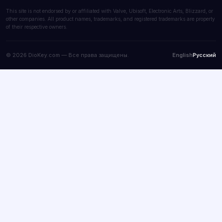
This site is not endorsed by or affiliated with Valve, Ubisoft, Electronic Arts, Blizzard, or
other companies. All product names, trademarks, and registered trademarks are property
of their respective owners.
© 2026 DioKey.com — Все права защищены.
English
Русский