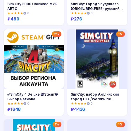
Sim City 3000 Unlimited МИР
SimCity: Города будущего
АВТО
(ORIGIN/REG.FREE) русский
язык
★★★★★
0
★★★★★
0
₽
480
₽
276
Купить
Купить
2%
1%
✅SimCity 4 Deluxe 🎁Steam🌐
SimCity: набор Английский
Выбор Региона
город DLC/WorldWide
PHOTO Mul
★★★★★
0
★★★★★
0
₽
1648
₽
4436
Купить
Купить
1%
1%