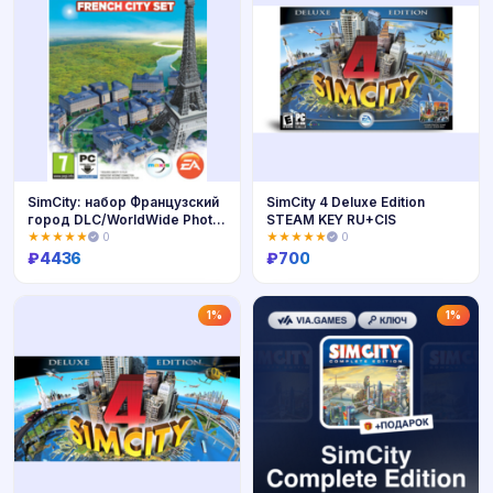
SimCity: набор Французский
SimCity 4 Deluxe Edition
город DLC/WorldWide Photo
STEAM KEY RU+CIS
Mu
★★★★★
0
★★★★★
0
₽
4436
₽
700
Купить
Купить
1%
1%