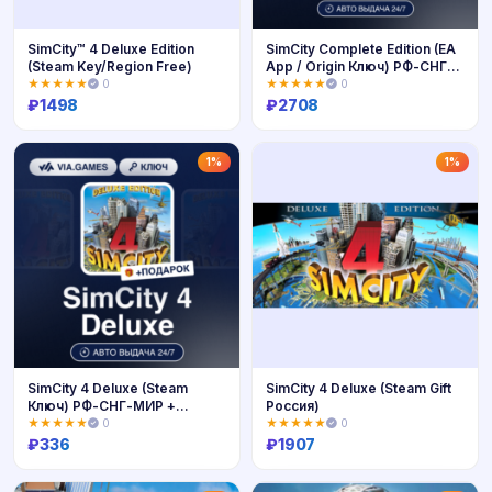
SimCity™ 4 Deluxe Edition
SimCity Complete Edition (EA
(Steam Key/Region Free)
App / Origin Ключ) РФ-СНГ-
МИР + ПОДАРОК
★★★★★
0
★★★★★
0
₽
1498
₽
2708
Купить
Купить
1%
1%
SimCity 4 Deluxe (Steam
SimCity 4 Deluxe (Steam Gift
Ключ) РФ-СНГ-МИР +
Россия)
ПОДАРОК
★★★★★
0
★★★★★
0
₽
336
₽
1907