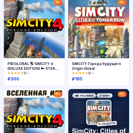
Купить
Купить
1%
1%
РФ/GLOBAL 🌎 SIMCITY 4
SIMCITY Города будущего
(DELUXE EDITION) 🔑 STEAM
Origin Global
КЛЮЧ
★★★★★
0
★★★★★
0
₽
300
₽
185
Купить
Купить
1%
1%