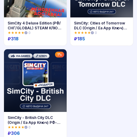
SimCity 4 Deluxe Edition (РФ/
SimCity: Cities of Tomorrow
СНГ/GLOBAL) STEAM КЛЮЧ
DLC (Origin / Ea App Ключ)
🔑
РФ-СНГ-МИР + ПОДАРОК
★★★★★
0
★★★★★
0
₽
318
₽
185
Купить
Купить
1%
SimCity - British City DLC
(Origin / Ea App Ключ) РФ-
СНГ-МИР + ПОДАРОК
★★★★★
0
₽
306