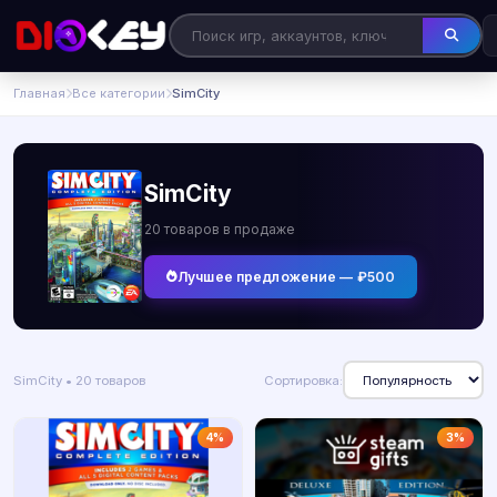
Главная
Все категории
SimCity
SimCity
20 товаров в продаже
Лучшее предложение — ₽500
SimCity • 20 товаров
Сортировка:
4%
3%