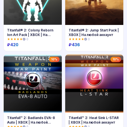
Titanfall® 2: Colony Reborn
Titanfall® 2: Jump Start Pack |
Ion Art Pack | XBOX | На
XBOX | На любой аккаунт
любой аккаунт
★★★★★
0
★★★★★
0
₽
420
₽
436
Купить
Купить
10%
10%
Titanfall™ 2: Badlands EVA-8
Titanfall™ 2: Heat Sink L-STAR
Auto | XBOX | На любой
| XBOX | На любой аккаунт
аккаунт
★★★★★
0
★★★★★
0