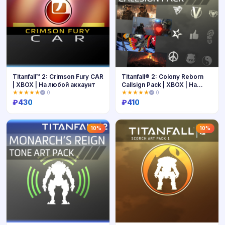
Titanfall™ 2: Crimson Fury CAR
Titanfall® 2: Colony Reborn
| XBOX | На любой аккаунт
Callsign Pack | XBOX | На
любой аккаунт
★★★★★
0
★★★★★
0
₽
430
₽
410
Купить
Купить
10%
10%