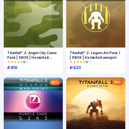
Titanfall™ 2: Angel City Camo
Titanfall™ 2: Legion Art Pack 1
Pack | XBOX | На любой
| XBOX | На любой аккаунт
аккаунт
★★★★★
0
★★★★★
0
₽
416
₽
420
Купить
Купить
10%
10%