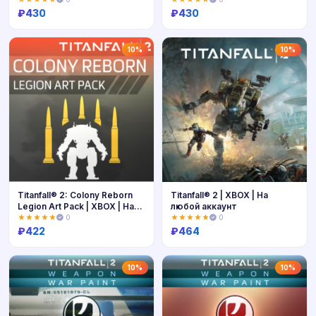
₽
430
₽
430
Купить
Купить
10%
10%
Titanfall® 2: Colony Reborn
Titanfall® 2 | XBOX | На
Legion Art Pack | XBOX | На
любой аккаунт
любой аккаунт
★★★★★
0
★★★★★
0
₽
422
₽
464
Купить
Купить
10%
10%