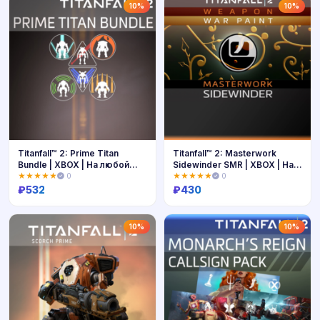
Купить
Купить
10%
10%
Titanfall™ 2: Prime Titan
Titanfall™ 2: Masterwork
Bundle | XBOX | На любой
Sidewinder SMR | XBOX | На
аккаунт
любой аккаунт
★★★★★
0
★★★★★
0
₽
532
₽
430
Купить
Купить
10%
10%