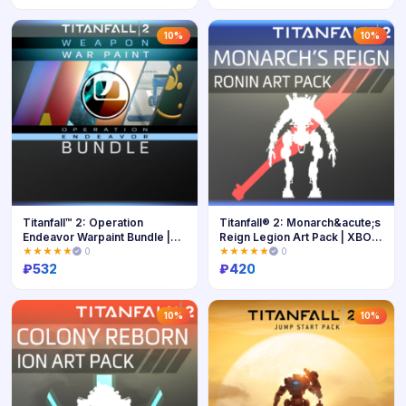
Купить
Купить
10%
10%
Titanfall™ 2: Operation
Titanfall® 2: Monarch&acute;s
Endeavor Warpaint Bundle |
Reign Legion Art Pack | XBOX
XBOX | На любой аккаунт
| На любой аккаунт
★★★★★
0
★★★★★
0
₽
532
₽
420
Купить
Купить
10%
10%