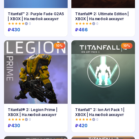
Titanfall™ 2: Purple Fade G2A5
Titanfall® 2: Ultimate Edition |
| XBOX | На любой аккаунт
XBOX | На любой аккаунт
★★★★★
0
★★★★★
0
₽
430
₽
466
Купить
Купить
10%
10%
Titanfall® 2: Legion Prime |
Titanfall™ 2: Ion Art Pack 1 |
XBOX | На любой аккаунт
XBOX | На любой аккаунт
★★★★★
0
★★★★★
0
₽
430
₽
420