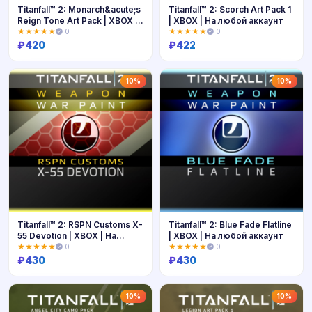
Titanfall™ 2: Monarch&acute;s
Titanfall™ 2: Scorch Art Pack 1
Reign Tone Art Pack | XBOX |
| XBOX | На любой аккаунт
На любой аккаунт
★★★★★
0
★★★★★
0
₽
420
₽
422
Купить
Купить
10%
10%
Titanfall™ 2: RSPN Customs X-
Titanfall™ 2: Blue Fade Flatline
55 Devotion | XBOX | На
| XBOX | На любой аккаунт
любой аккаунт
★★★★★
0
★★★★★
0
₽
430
₽
430
Купить
Купить
10%
10%