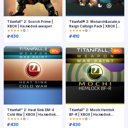
Titanfall™ 2: Scorch Prime |
Titanfall® 2: Monarch&acute;s
XBOX | На любой аккаунт
Reign Callsign Pack | XBOX |
На любой аккаунт
★★★★★
0
★★★★★
0
₽
430
₽
410
Купить
Купить
10%
10%
Titanfall™ 2: Heat Sink EM-4
Titanfall™ 2: Mochi Hemlok
Cold War | XBOX | На любой
BF-R | XBOX | На любой
аккаунт
аккаунт
★★★★★
0
★★★★★
0
₽
430
₽
430