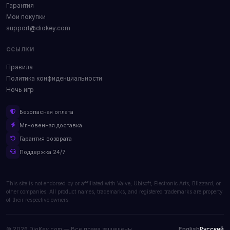
Гарантия
Мои покупки
support@diokey.com
ССЫЛКИ
Правила
Политика конфиденциальности
Ночь игр
Безопасная оплата
Мгновенная доставка
Гарантия возврата
Поддержка 24/7
This site is not endorsed by or affiliated with Valve, Ubisoft, Electronic Arts, Blizzard, or
other companies. All product names, trademarks, and registered trademarks are property
of their respective owners.
© 2026 DioKey.com — Все права защищены.
English
Русский