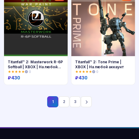
Titanfall™ 2: Masterwork R-6P
Titanfall™ 2: Tone Prime |
Softball | XBOX | На любой
XBOX | На любой аккаунт
аккаунт
★★★★★
0
★★★★★
0
₽
430
₽
430
Купить
Купить
1
2
3