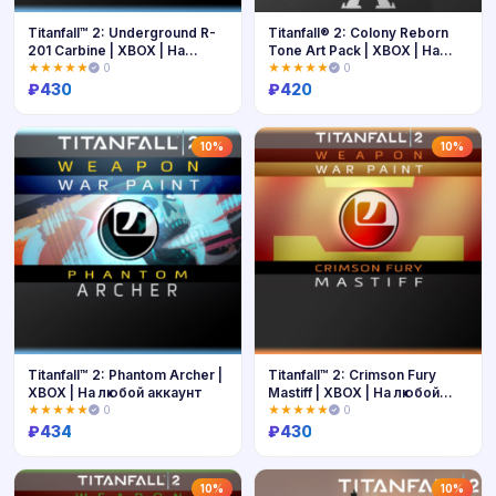
Titanfall™ 2: Underground R-
Titanfall® 2: Colony Reborn
201 Carbine | XBOX | На
Tone Art Pack | XBOX | На
любой аккаунт
любой аккаунт
★★★★★
0
★★★★★
0
₽
430
₽
420
Купить
Купить
10%
10%
Titanfall™ 2: Phantom Archer |
Titanfall™ 2: Crimson Fury
XBOX | На любой аккаунт
Mastiff | XBOX | На любой
аккаунт
★★★★★
0
★★★★★
0
₽
434
₽
430
Купить
Купить
10%
10%