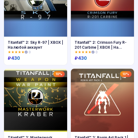
Titanfall™ 2: Sky R-97 | XBOX |
Titanfall™ 2: Crimson Fury R-
На любой аккаунт
201 Carbine | XBOX | На
любой аккаунт
★★★★★
0
★★★★★
0
₽
430
₽
430
Купить
Купить
10%
10%
Titanfall™ 2: Masterwork
Titanfall™ 2: Ronin Art Pack 1 |