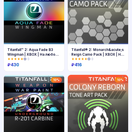
Titanfall™ 2: Aqua Fade B3
Titanfall® 2: Monarch&acute;s
Wingman | XBOX | На любой
Reign Camo Pack | XBOX | На
аккаунт
любой аккаунт
★★★★★
0
★★★★★
0
₽
430
₽
416
Купить
Купить
10%
10%