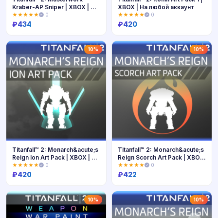
Kraber-AP Sniper | XBOX | На
XBOX | На любой аккаунт
любой аккаунт
★★★★★
0
★★★★★
0
₽
434
₽
420
Купить
Купить
10%
10%
Titanfall™ 2: Monarch&acute;s
Titanfall™ 2: Monarch&acute;s
Reign Ion Art Pack | XBOX | На
Reign Scorch Art Pack | XBOX
любой аккаунт
| На любой аккаунт
★★★★★
0
★★★★★
0
₽
420
₽
422
Купить
Купить
10%
10%