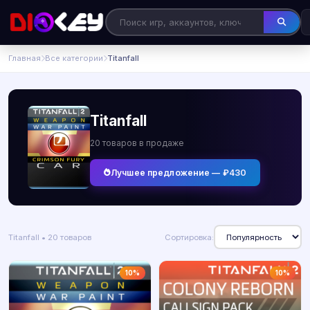
Главная
Все категории
Titanfall
Titanfall
20 товаров в продаже
Лучшее предложение — ₽430
Titanfall • 20 товаров
Сортировка:
10%
10%