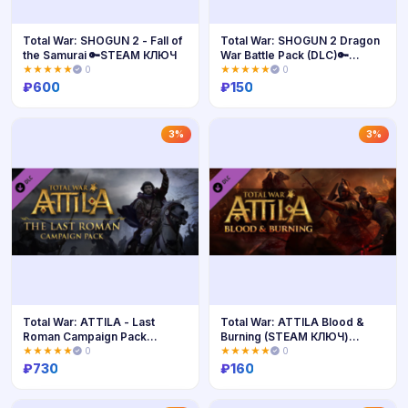
Total War: SHOGUN 2 - Fall of
Total War: SHOGUN 2 Dragon
the Samurai 🔑STEAM КЛЮЧ
War Battle Pack (DLC)🔑
STEAM
★★★★★
0
★★★★★
0
₽
600
₽
150
Купить
Купить
3%
3%
Total War: ATTILA - Last
Total War: ATTILA Blood &
Roman Campaign Pack
Burning (STEAM КЛЮЧ)
STEAM КЛЮЧ
РФ+СНГ+МИР
★★★★★
0
★★★★★
0
₽
730
₽
160