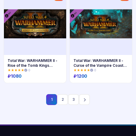
Total War: WARHAMMER II -
Total War: WARHAMMER II -
Rise of the Tomb Kings
Curse of the Vampire Coast
STEAM КЛЮЧ
STEAM КЛЮЧ
★★★★★
0
★★★★★
0
₽
1080
₽
1200
Купить
Купить
1
2
3