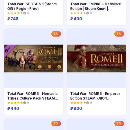
Total War: SHOGUN 2(Steam
Total War: EMPIRE - Definitive
Gift / Region Free)
Edition | Steam Ключ |
РФ+МИР | + Подарок
★★★★★
0
★★★★★
0
₽
748
₽
400
Купить
Купить
3%
3%
Total War: ROME II - Nomadic
Total War: ROME II - Emperor
Tribes Culture Pack STEAM
Edition STEAM КЛЮЧ
КЛЮЧ
РФ+МИР
★★★★★
0
★★★★★
0
₽
440
₽
800
Купить
Купить
3%
3%