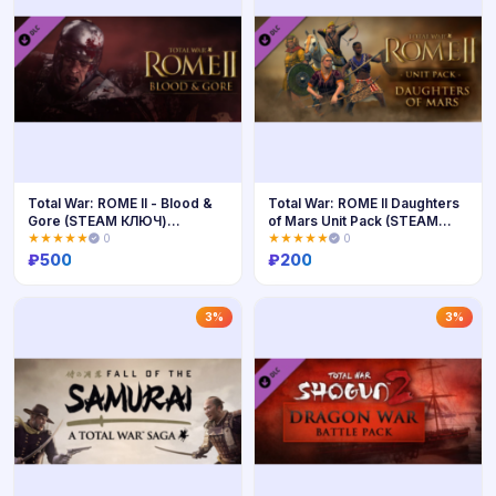
Total War: ROME II - Blood &
Total War: ROME II Daughters
Gore (STEAM КЛЮЧ)
of Mars Unit Pack (STEAM
РФ+КЗ+МИР
КЛЮЧ)
★★★★★
0
★★★★★
0
₽
500
₽
200
Купить
Купить
3%
3%