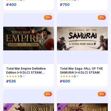
₽
400
₽
750
Купить
Купить
2%
2%
Total War Empire Definitive
Total War Saga: FALL OF THE
Edition (+9 DLC) STEAM
SAMURAI (+4 DLC) STEAM
КЛЮЧ
★★★★★
0
★★★★★
0
₽
536
₽
600
Купить
Купить
2%
2%