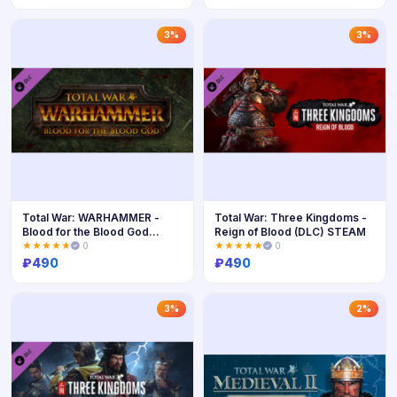
Купить
Купить
3%
3%
Total War: WARHAMMER -
Total War: Three Kingdoms -
Blood for the Blood God
Reign of Blood (DLC) STEAM
(GLOBAL)
★★★★★
0
★★★★★
0
₽
490
₽
490
Купить
Купить
3%
2%