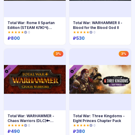
Total War: Rome II Spartan
Total War: WARHAMMER II -
Edition (STEAM КЛЮЧ)
Blood for the Blood God II
РФ+КЗ+МИР
★★★★★
0
★★★★★
0
₽
800
₽
530
Купить
Купить
3%
3%
Total War: WARHAMMER -
Total War: Three Kingdoms -
Chaos Warriors (DLC)🔑
Eight Princes Chapter Pack
STEAM КЛЮЧ
★★★★★
0
★★★★★
0
₽
490
₽
380