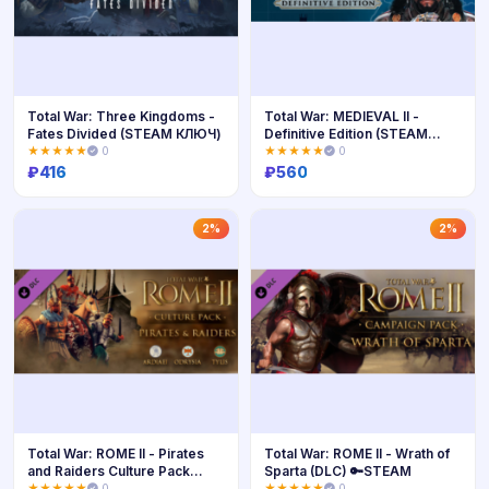
Total War: Three Kingdoms -
Total War: MEDIEVAL II -
Fates Divided (STEAM КЛЮЧ)
Definitive Edition (STEAM
КЛЮЧ) МИР
★★★★★
0
★★★★★
0
₽
416
₽
560
Купить
Купить
2%
2%
Total War: ROME II - Pirates
Total War: ROME II - Wrath of
and Raiders Culture Pack
Sparta (DLC) 🔑STEAM
STEAM КЛЮЧ
★★★★★
0
★★★★★
0