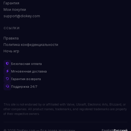
Гарантия
Мои покупки
support@diokey.com
ССЫЛКИ
Правила
Политика конфиденциальности
Ночь игр
Безопасная оплата
Мгновенная доставка
Гарантия возврата
Поддержка 24/7
This site is not endorsed by or affiliated with Valve, Ubisoft, Electronic Arts, Blizzard, or
other companies. All product names, trademarks, and registered trademarks are property
of their respective owners.
© 2026 DioKey.com — Все права защищены.
English
Русский