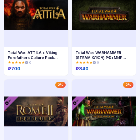
Total War: ATTILA + Viking
Total War: WARHAMMER
Forefathers Culture Pack
(STEAM КЛЮЧ) РФ+МИР
КЛЮЧ
РУССКИЙ ЯЗЫК
★★★★★
0
★★★★★
0
₽
700
₽
840
Купить
Купить
2%
2%