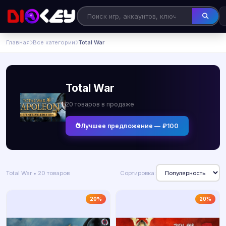
Главная
Все категории
Total War
Total War
20 товаров в продаже
Лучшее предложение — ₽100
Total War • 20 товаров
Сортировка:
20%
20%