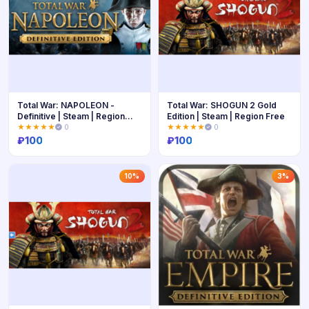
Total War: NAPOLEON -
Total War: SHOGUN 2 Gold
Definitive | Steam | Region
Edition | Steam | Region Free
Free
★★★★★
0
★★★★★
0
₽
100
₽
100
Купить
Купить
10%
3%