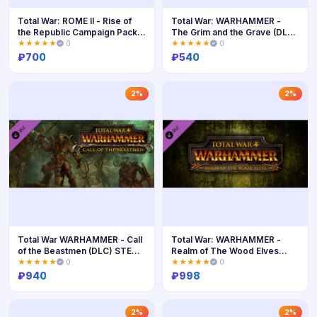
Total War: ROME II - Rise of
Total War: WARHAMMER -
the Republic Campaign Pack
The Grim and the Grave (DLC)
КЛЮЧ
КЛЮЧ
★★★★★
0
★★★★★
0
₽
700
₽
540
Купить
Купить
2%
2%
Total War WARHAMMER - Call
Total War: WARHAMMER -
of the Beastmen (DLC) STEAM
Realm of The Wood Elves
КЛЮЧ
STEAM КЛЮЧ
★★★★★
0
★★★★★
0
₽
940
₽
998
Купить
Купить
2%
2%