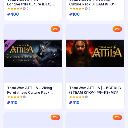
Longbeards Culture (DLC)
Culture Pack STEAM КЛЮЧ
STEAM КЛЮЧ
РФ+МИР
★★★★★
0
★★★★★
0
₽
400
₽
180
Купить
Купить
2%
2%
Total War: ATTILA - Viking
Total War: ATTILA | + ВСЕ DLC
Forefathers Culture Pack
(STEAM КЛЮЧ) РФ+КЗ+МИР
STEAM КЛЮЧ
★★★★★
0
★★★★★
0
₽
410
₽
410
Купить
Купить
2%
2%