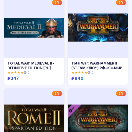
Купить
Купить
3%
3%
TOTAL WAR: MEDIEVAL II -
Total War: WARHAMMER II
DEFINITIVE EDITION [RU]
(STEAM КЛЮЧ) РФ+КЗ+МИР
(STEAM KEY / ROW)
★★★★★
0
★★★★★
0
₽
347
₽
840
Купить
Купить
3%
3%