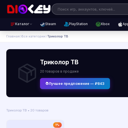
Каталог
Steam
PlayStation
Xbox
Ap
Главная
Все категории
Триколор ТВ
Триколор ТВ
20 товаров в продаже
Лучшее предложение — ₽843
Триколор ТВ • 20 товаров
1%