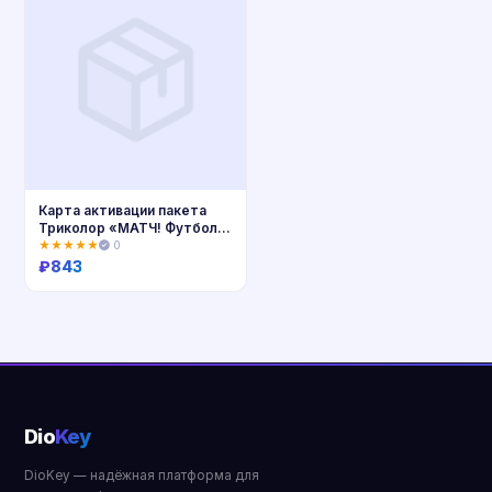
Карта активации пакета
Триколор «МАТЧ! Футбол»,
1 месяц
★★★★★
0
₽
843
Купить
Dio
Key
DioKey — надёжная платформа для