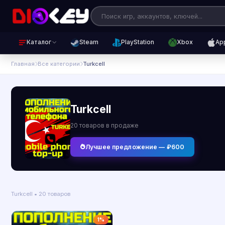
Каталог
Steam
PlayStation
Xbox
Ap
Главная
Все категории
Turkcell
Turkcell
20 товаров в продаже
Лучшее предложение — ₽600
Turkcell • 20 товаров
1%