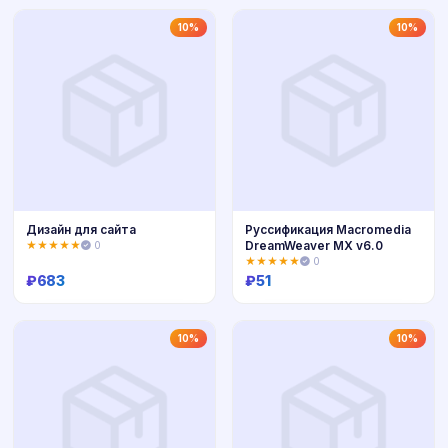
Купить
Купить
10%
10%
Дизайн для сайта
Руссификация Macromedia
DreamWeaver MX v6.0
★★★★★
0
★★★★★
0
₽
683
₽
51
Купить
Купить
10%
10%