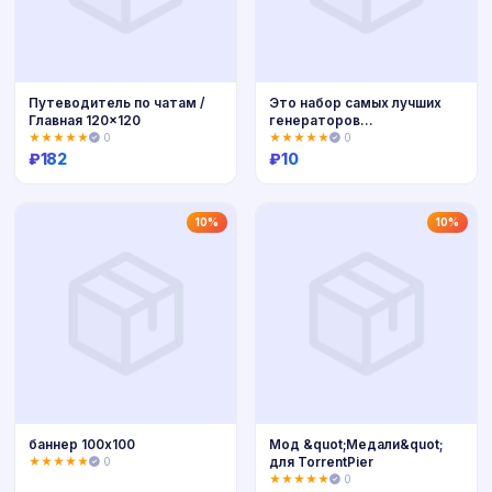
Путеводитель по чатам /
Это набор самых лучших
Главная 120x120
генераторов
коммерческих скрипто
★★★★★
0
★★★★★
0
₽
182
₽
10
Купить
Купить
10%
10%
баннер 100х100
Мод &quot;Медали&quot;
для TorrentPier
★★★★★
0
★★★★★
0