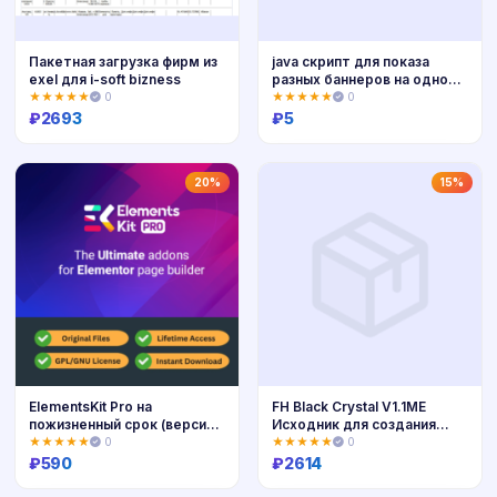
Пакетная загрузка фирм из
java скрипт для показа
exel для i-soft bizness
разных баннеров на одном
месте при перезагрузке
★★★★★
0
★★★★★
0
страницы, с нструкцией
₽
2693
₽
5
Купить
Купить
20%
15%
ElementsKit Pro на
FH Black Crystal V1.1ME
пожизненный срок (версия
Исходник для создания
GPL)
собственного
★★★★★
0
★★★★★
0
профессионального Web
₽
590
₽
2614
сайта.