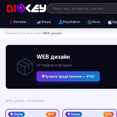
Каталог
Steam
PlayStation
Xbox
Ap
Главная
Все категории
WEB дизайн
WEB дизайн
20 товаров в продаже
Лучшее предложение — ₽182
WEB дизайн • 20 товаров
Лидер
80%
Лидер
50%