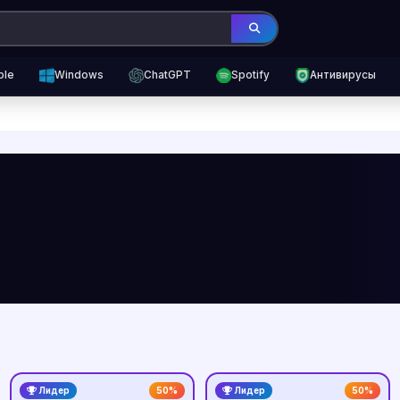
ple
Windows
ChatGPT
Spotify
Антивирусы
Лидер
50%
Лидер
50%