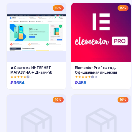
Купить
Купить
15%
15%
🔥Система ИНТЕРНЕТ
Elementor Pro 1 на год.
МАГАЗИНА ➕ Дизайн🚀
Официальная лицензия
★★★★★
0
★★★★★
0
₽
3654
₽
455
Купить
Купить
10%
10%