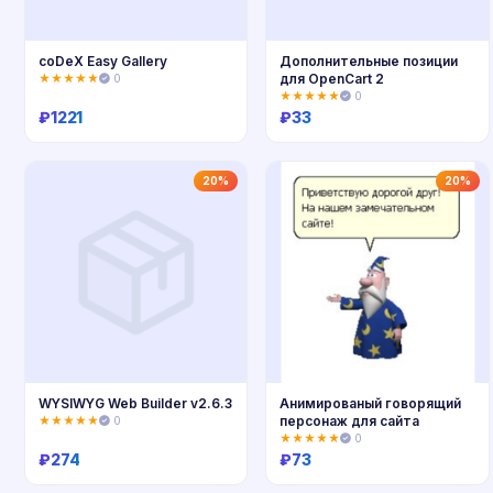
coDeX Easy Gallery
Дополнительные позиции
для OpenCart 2
★★★★★
0
★★★★★
0
₽
1221
₽
33
Купить
Купить
20%
20%
WYSIWYG Web Builder v2.6.3
Анимированый говорящий
персонаж для сайта
★★★★★
0
★★★★★
0
₽
274
₽
73