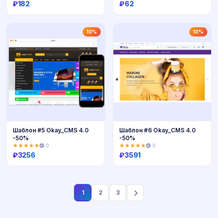
₽
182
₽
62
Купить
Купить
10%
10%
Шаблон #5 Okay_CMS 4.0
Шаблон #6 Okay_CMS 4.0
-50%
-50%
★★★★★
0
★★★★★
0
₽
3256
₽
3591
Купить
Купить
1
2
3