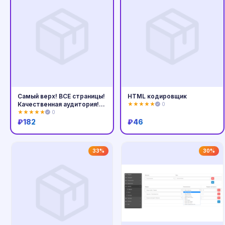
Самый верх! ВСЕ страницы!
HTML кодировщик
Качественная аудитория!
★★★★★
0
Новое Знакомство.ру (468
★★★★★
0
x 60)
₽
182
₽
46
Купить
Купить
33%
30%