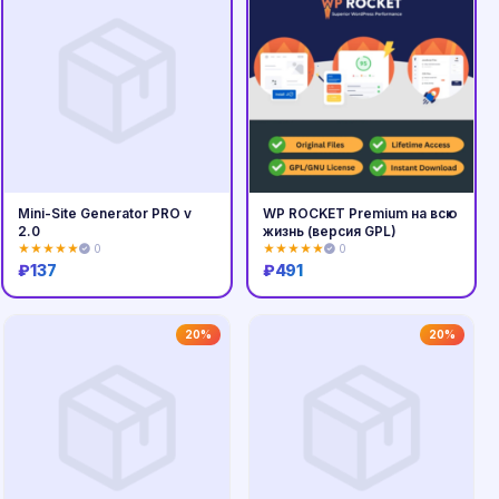
Mini-Site Generator PRO v
WP ROCKET Premium на всю
2.0
жизнь (версия GPL)
★★★★★
0
★★★★★
0
₽
137
₽
491
Купить
Купить
20%
20%