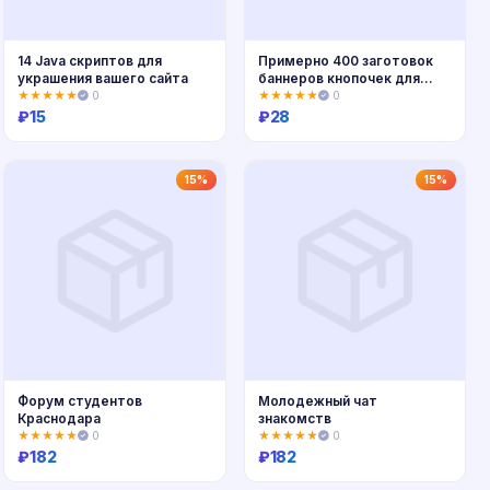
14 Java скриптов для
Примерно 400 заготовок
украшения вашего сайта
баннеров кнопочек для
вашего сайта
★★★★★
0
★★★★★
0
₽
15
₽
28
Купить
Купить
15%
15%
Форум студентов
Молодежный чат
Краснодара
знакомств
★★★★★
0
★★★★★
0
₽
182
₽
182