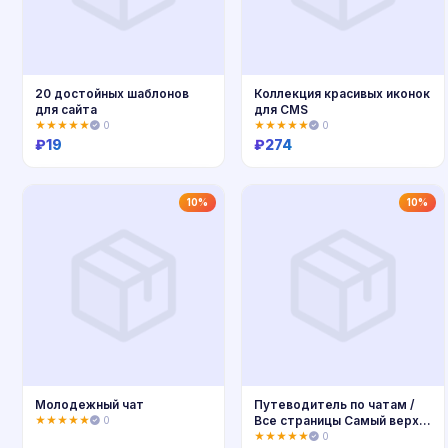
20 достойных шаблонов
Коллекция красивых иконок
для сайта
для CMS
★★★★★
0
★★★★★
0
₽
19
₽
274
Купить
Купить
10%
10%
Молодежный чат
Путеводитель по чатам /
Все страницы Самый верх!
★★★★★
0
468х60 №1
★★★★★
0