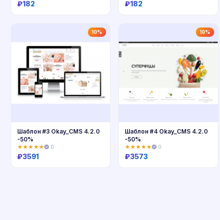
₽
182
₽
182
Купить
Купить
10%
10%
Шаблон #3 Okay_CMS 4.2.0
Шаблон #4 Okay_CMS 4.2.0
-50%
-50%
★★★★★
0
★★★★★
0
₽
3591
₽
3573
Купить
Купить