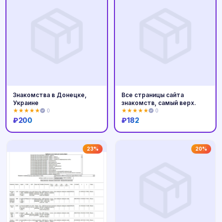
Знакомства в Донецке,
Все страницы сайта
Украине
знакомств, самый верх.
★★★★★
0
★★★★★
0
₽
200
₽
182
Купить
Купить
23%
20%