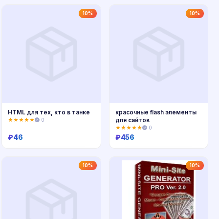
Купить
Купить
10%
10%
HTML для тех, кто в танке
красочные flash элементы
для сайтов
★★★★★
0
★★★★★
0
₽
46
₽
456
Купить
Купить
10%
10%