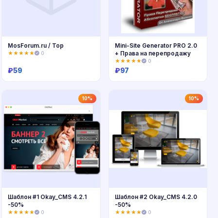
MosForum.ru / Top
Mini-Site Generator PRO 2.0
+ Права на перепродажу
★★★★★
0
★★★★★
0
₽
59
₽
97
Купить
Купить
10%
10%
Шаблон #1 Okay_CMS 4.2.1
Шаблон #2 Okay_CMS 4.2.0
-50%
-50%
★★★★★
0
★★★★★
0