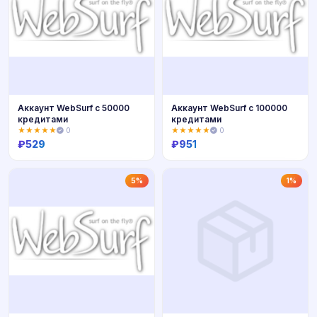
Аккаунт WebSurf c 50000
Аккаунт WebSurf c 100000
кредитами
кредитами
★★★★★
0
★★★★★
0
₽
529
₽
951
Купить
Купить
5%
1%