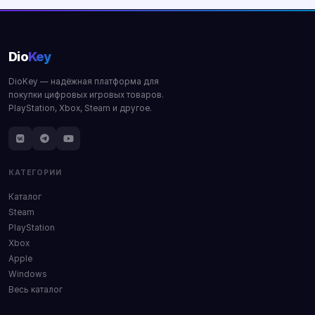
Dio
Key
DioKey — надёжная платформа для
покупки цифровых игровых товаров.
PlayStation, Xbox, Steam и другое.
КАТЕГОРИИ
Каталог
Steam
PlayStation
Xbox
Apple
Windows
Весь каталог