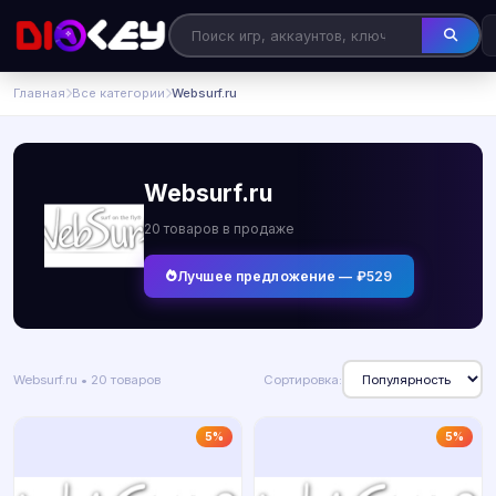
Главная
Все категории
Websurf.ru
Websurf.ru
20 товаров в продаже
Лучшее предложение — ₽529
Websurf.ru • 20 товаров
Сортировка:
5%
5%