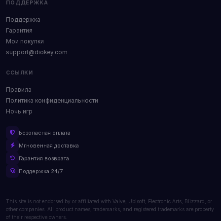
ПОДДЕРЖКА
Поддержка
Гарантия
Мои покупки
support@diokey.com
ССЫЛКИ
Правила
Политика конфиденциальности
Ночь игр
Безопасная оплата
Мгновенная доставка
Гарантия возврата
Поддержка 24/7
This site is not endorsed by or affiliated with Valve, Ubisoft, Electronic Arts, Blizzard, or
other companies. All product names, trademarks, and registered trademarks are property
of their respective owners.