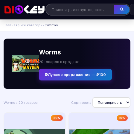
Главная
Все категории
Worms
Worms
20 товаров в продаже
Лучшее предложение — ₽100
Worms • 20 товаров
Сортировка:
20%
10%