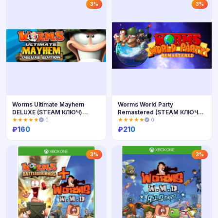
Купить
Купить
3%
3%
Worms Ultimate Mayhem
Worms World Party
DELUXE (STEAM КЛЮЧ)
Remastered (STEAM КЛЮЧ)
РФ+КЗ+МИР
ВЕСЬ МИР
★★★★★
0
★★★★★
0
₽
160
₽
210
Купить
Купить
3%
3%