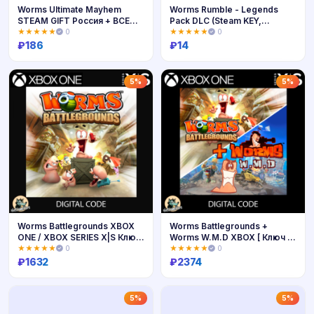
Worms Ultimate Mayhem
Worms Rumble - Legends
STEAM GIFT Россия + ВСЕ
Pack DLC (Steam KEY,
СТРАНЫ
RU+СНГ)
★★★★★
0
★★★★★
0
₽
186
₽
14
Купить
Купить
5%
5%
Worms Battlegrounds XBOX
Worms Battlegrounds +
ONE / XBOX SERIES X|S Ключ
Worms W.M.D XBOX [ Ключ 🔑
🔑
Код ]
★★★★★
0
★★★★★
0
₽
1632
₽
2374
Купить
Купить
5%
5%