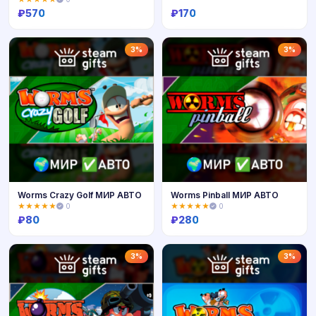
₽
570
₽
170
Купить
Купить
3%
3%
Worms Crazy Golf МИР АВТО
Worms Pinball МИР АВТО
★★★★★
0
★★★★★
0
₽
80
₽
280
Купить
Купить
3%
3%