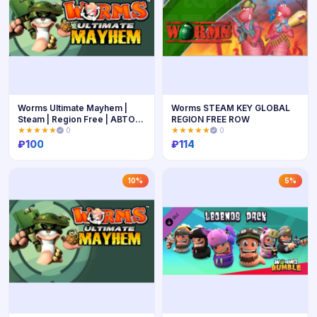
Worms Ultimate Mayhem |
Worms STEAM KEY GLOBAL
Steam | Region Free | АВТО
REGION FREE ROW
24/7
★★★★★
0
★★★★★
0
₽
100
₽
114
Купить
Купить
10%
5%