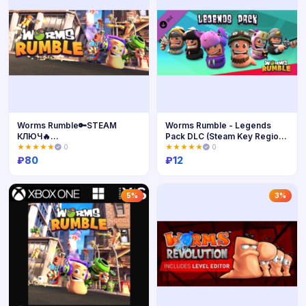
Worms Rumble🔑STEAM
Worms Rumble - Legends
КЛЮЧ🔥
Pack DLC (Steam Key Region
РОССИЯ+МИР❗РУС.ЯЗ
Free)
★★★★★
0
★★★★★
0
₽
80
₽
12
Купить
Купить
5%
3%