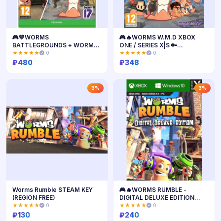
🎮💙WORMS
🎮🔥WORMS W.M.D XBOX
BATTLEGROUNDS + WORMS
ONE / SERIES X|S 🔑
W.M.D XBOX ONE/X|S🔑КЛЮЧ
КЛЮЧ+ПОМОЩЬ🔥
★★★★★
0
★★★★★
0
AR ЛИЦЕНЗИЯ
₽
480
₽
348
Купить
Купить
3%
3%
Worms Rumble STEAM KEY
🎮🔥WORMS RUMBLE -
(REGION FREE)
DIGITAL DELUXE EDITION
XBOX🔑Ключ🔥
★★★★★
0
★★★★★
0
₽
130
₽
240