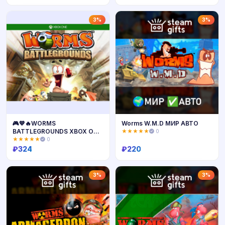
Купить
Купить
3%
3%
🎮💙🔥WORMS
Worms W.M.D МИР АВТО
BATTLEGROUNDS XBOX ONE
★★★★★
0
/ SERIES X|S 🔑КЛЮЧ AR
★★★★★
0
ЛИЦЕНЗИЯ🔥
₽
324
₽
220
Купить
Купить
3%
3%