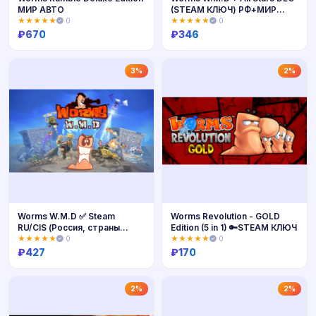
МИР АВТО
(STEAM КЛЮЧ) РФ+МИР
РУС. ЯЗ
★★★★★
0
★★★★★
0
₽
670
₽
346
Купить
Купить
3%
2%
Worms W.M.D ✅ Steam
Worms Revolution - GOLD
RU/CIS (Россия, страны
Edition (5 in 1) 🔑STEAM КЛЮЧ
СНГ)+ Turkey
★★★★★
0
★★★★★
0
₽
427
₽
170
Купить
Купить
2%
2%