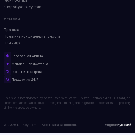
Мои покупки
support@diokey.com
ССЫЛКИ
Правила
Политика конфиденциальности
Ночь игр
Безопасная оплата
Мгновенная доставка
Гарантия возврата
Поддержка 24/7
This site is not endorsed by or affiliated with Valve, Ubisoft, Electronic Arts, Blizzard, or
other companies. All product names, trademarks, and registered trademarks are property
of their respective owners.
© 2026 DioKey.com — Все права защищены.
English
Русский