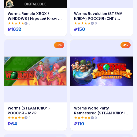
Worms Rumble XBOX /
Worms Revolution (STEAM
WINDOWS [ Игровой Ключ 🔑
КЛЮЧ) РОССИЯ+СНГ /
Код ]
РУССКИЙ ЯЗЫК
★★★★★
0
★★★★★
0
₽
1632
₽
150
Купить
Купить
3%
3%
Worms (STEAM КЛЮЧ)
Worms World Party
РОССИЯ + МИР
Remastered (STEAM КЛЮЧ)
РОССИЯ+КЗ+СНГ
★★★★★
0
★★★★★
0
₽
64
₽
110