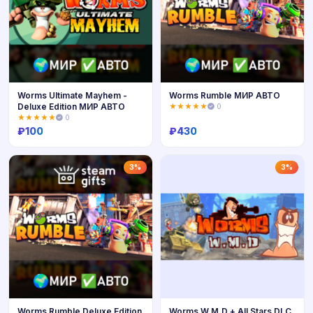
Worms Ultimate Mayhem -
Worms Rumble МИР АВТО
Deluxe Edition МИР АВТО
★★★★★
0
★★★★★
0
₽
100
₽
430
Купить
Купить
3%
3%
Worms Rumble Deluxe Edition
Worms W.M.D + All Stars DLC