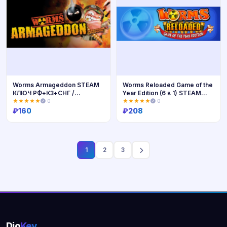
Worms Armageddon STEAM
Worms Reloaded Game of the
КЛЮЧ РФ+КЗ+СНГ /
Year Edition (6 в 1) STEAM
РУССКИЙ ЯЗЫК
КЛЮЧ
★★★★★
0
★★★★★
0
₽
160
₽
208
Купить
Купить
1
2
3
Dio
Key