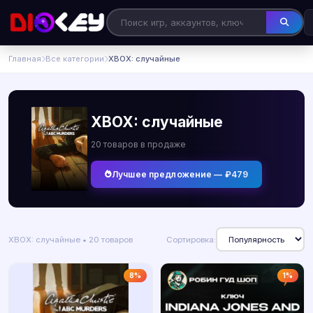
Главная
Все категории
XBOX: случайные
XBOX: случайные
20 товаров в продаже
Лучшее предложение — ₽479
XBOX: случайные • 20 товаров
Сортировка:
8%
1%