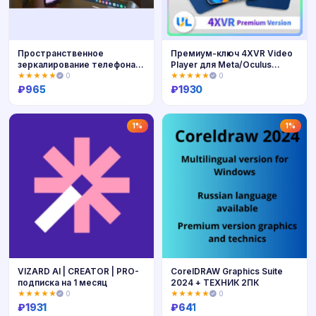
Пространственное
Премиум-ключ 4XVR Video
зеркалирование телефона
Player для Meta/Oculus
Oculus Quest-V
Quest-VR
★★★★★
0
★★★★★
0
₽
965
₽
1930
Купить
Купить
1%
1%
VIZARD AI | CREATOR | PRO-
CorelDRAW Graphics Suite
подписка на 1 месяц
2024 + ТЕХНИК 2ПК
★★★★★
0
★★★★★
0
₽
1931
₽
641