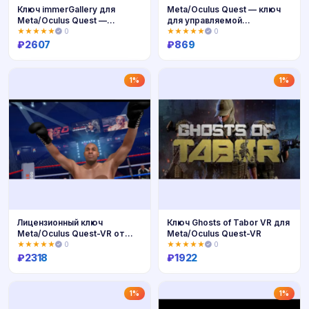
Ключ immerGallery для
Meta/Oculus Quest — ключ
Meta/Oculus Quest —
для управляемой
лицензия VR
медитации для
★★★★★
0
★★★★★
0
₽
2607
₽
869
Купить
Купить
1%
1%
Лицензионный ключ
Ключ Ghosts of Tabor VR для
Meta/Oculus Quest-VR от
Meta/Oculus Quest-VR
Boxing Underd
★★★★★
0
★★★★★
0
₽
2318
₽
1922
Купить
Купить
1%
1%