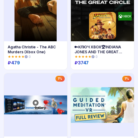
Agatha Christie - The ABC
🔑КЛЮЧ XBOX🏆INDIANA
Murders (Xbox One)
JONES AND THE GREAT
CIRCLE ⚔️
★★★★★
0
★★★★★
0
₽
479
₽
3747
Купить
Купить
1%
1%