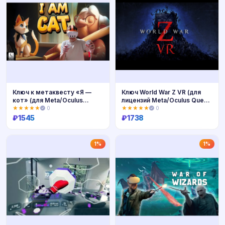
Ключ к метаквесту «Я —
Ключ World War Z VR (для
кот» (для Meta/Oculus
лицензий Meta/Oculus Quest-
Quest-VR)
VR)
★★★★★
0
★★★★★
0
₽
1545
₽
1738
Купить
Купить
1%
1%