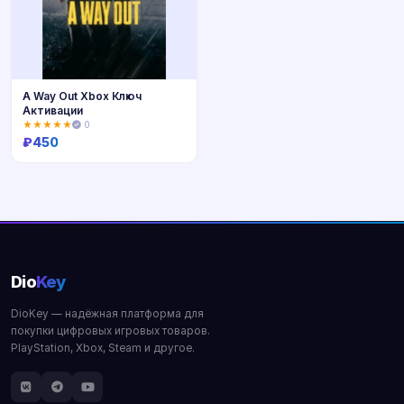
A Way Out Xbox Ключ
Активации
★★★★★
0
₽
450
Купить
Dio
Key
DioKey — надёжная платформа для
покупки цифровых игровых товаров.
PlayStation, Xbox, Steam и другое.