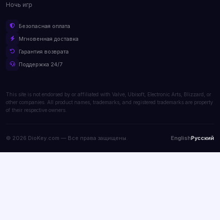
Ночь игр
Безопасная оплата
Мгновенная доставка
Гарантия возврата
Поддержка 24/7
This site is not endorsed by or affiliated with Valve, Ubisoft, Electronic Arts, Blizzard, or
other companies. All product names, trademarks, and registered trademarks are property
of their respective owners.
© 2026 DioKey.com — Все права защищены.
English
Русский