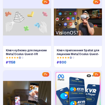
Купить
Купить
1%
1%
Ключ кубизма для лицензии
Ключ приложения Spatial для
Meta/Oculus Quest-VR
лицензии Meta/Oculus Quest-
★★★★★
0
★★★★★
0
₽
1158
₽
800
Купить
Купить
1%
1%