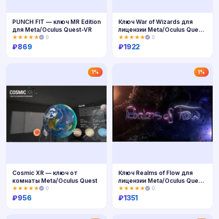
PUNCH FIT — ключ MR Edition
Ключ War of Wizards для
для Meta/Oculus Quest-VR
лицензии Meta/Oculus Quest-
VR
★★★★★
0
★★★★★
0
₽
869
₽
1922
Купить
Купить
1%
1%
Cosmic XR — ключ от
Ключ Realms of Flow для
комнаты Meta/Oculus Quest
лицензии Meta/Oculus Quest-
VR
★★★★★
0
★★★★★
0
₽
956
₽
1351