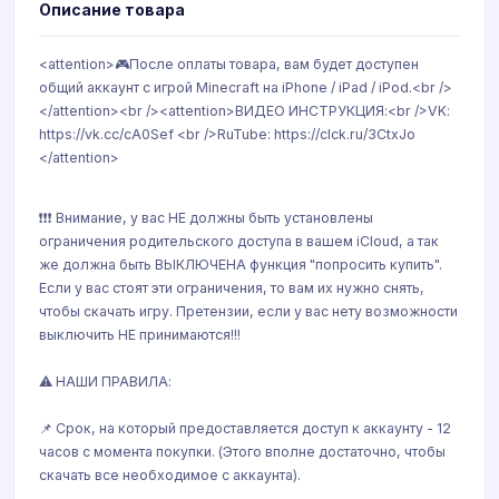
Описание товара
<attention>🎮После оплаты товара, вам будет доступен
общий аккаунт с игрой Minecraft на iPhone / iPad / iPod.<br />
</attention><br /><attention>ВИДЕО ИНСТРУКЦИЯ:<br />VK:
https://vk.cc/cA0Sef <br />RuTube: https://clck.ru/3CtxJo
</attention>
❗️❗️❗️ Внимание, у вас НЕ должны быть установлены
ограничения родительского доступа в вашем iCloud, а так
же должна быть ВЫКЛЮЧЕНА функция "попросить купить".
Если у вас стоят эти ограничения, то вам их нужно снять,
чтобы скачать игру. Претензии, если у вас нету возможности
выключить НЕ принимаются!!!
⚠️ НАШИ ПРАВИЛА:
📌 Срок, на который предоставляется доступ к аккаунту - 12
часов с момента покупки. (Этого вполне достаточно, чтобы
скачать все необходимое с аккаунта).