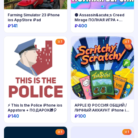
Farming Simulator 23 iPhone
🟢 Assassin&acute;s Creed
ios AppStore iPad
Mirage ПОЛНАЯ ИГРА +
ДОПОЛНЕНИЯ ios iPhone
₽141
₽400
AppStore iPad
Купить
Купить
1
1
⚡️ This Is the Police iPhone ios
APPLE ID РОССИЯ ОБЩИЙ /
Appstore + ПОДАРОК🎁🎈
ЛИЧНЫЙ АККАУНТ iPhone ios
AppStore iTunes iCloud RU
₽140
₽100
РЕГИОН РФ
Купить
Купить
1
1