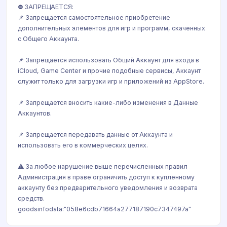
⛔️ ЗАПРЕЩАЕТСЯ:
📌 Запрещается самостоятельное приобретение
дополнительных элементов для игр и программ, скаченных
с Общего Аккаунта.
📌 Запрещается использовать Общий Аккаунт для входа в
iCloud, Game Center и прочие подобные сервисы, Аккаунт
cлужит только для загрузки игр и приложений из AppStore.
📌 Запрещается вносить какие-либо изменения в Данные
Аккаунтов.
📌 Запрещается передавать данные от Аккаунта и
использовать его в коммерческих целях.
⚠️ За любое нарушение выше перечисленных правил
Администрация в праве ограничить доступ к купленному
аккаунту без предварительного уведомления и возврата
средств.
goodsinfodata:"058e6cdb71664a277187190c7347497a"