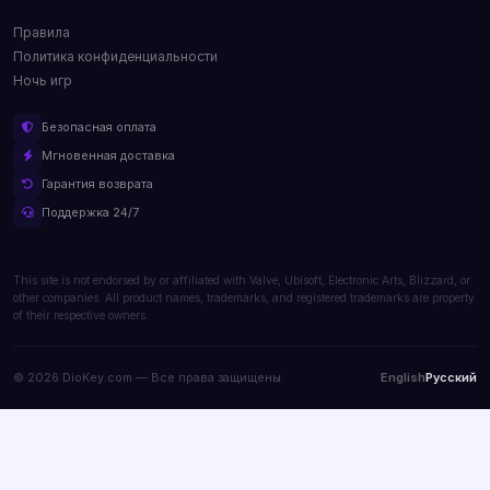
Правила
Политика конфиденциальности
Ночь игр
Безопасная оплата
Мгновенная доставка
Гарантия возврата
Поддержка 24/7
This site is not endorsed by or affiliated with Valve, Ubisoft, Electronic Arts, Blizzard, or
other companies. All product names, trademarks, and registered trademarks are property
of their respective owners.
© 2026 DioKey.com — Все права защищены.
English
Русский