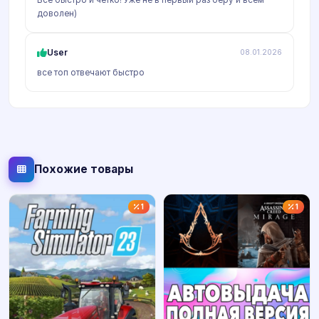
доволен)
User
08.01.2026
все топ отвечают быстро
Похожие товары
1
1