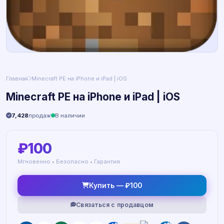
Главная
Minecraft PE на iPhone и iPad | iOS
Minecraft PE на iPhone и iPad | iOS
7,428
продаж
В наличии
₽100
Мгновенно • Безопасно • Гарантия
Купить — ₽100
Связаться с продавцом