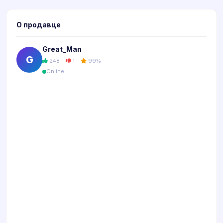
О продавце
Great_Man
G
248
1
99%
Online