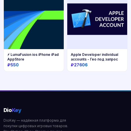
⚡️ LumaFusion ios iPhone iPad
Apple Developer individual
AppStore
accounts - Гео под запрос
₽550
₽27606
Купить
Купить
Dio
Key
DioKey — надёжная платформа для
покупки цифровых игровых товаров.