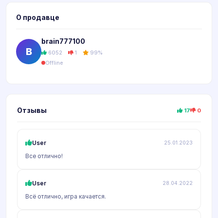
О продавце
brain777100
B
6052
1
99%
Offline
Отзывы
17
0
User
25.01.2023
Все отлично!
User
28.04.2022
Всё отлично, игра качается.