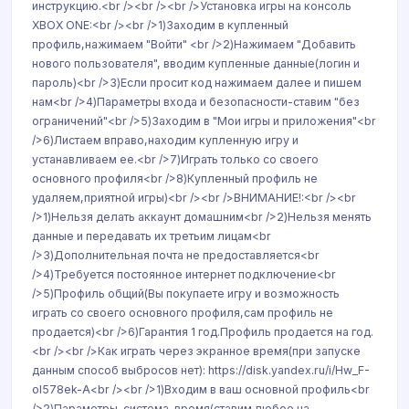
инструкцию.<br /><br /><br />Установка игры на консоль
XBOX ONE:<br /><br />1)Заходим в купленный
профиль,нажимаем "Войти" <br />2)Нажимаем "Добавить
нового пользователя", вводим купленные данные(логин и
пароль)<br />3)Если просит код нажимаем далее и пишем
нам<br />4)Параметры входа и безопасности-ставим "без
ограничений"<br />5)Заходим в "Мои игры и приложения"<br
/>6)Листаем вправо,находим купленную игру и
устанавливаем ее.<br />7)Играть только со своего
основного профиля<br />8)Купленный профиль не
удаляем,приятной игры)<br /><br />ВНИМАНИЕ!:<br /><br
/>1)Нельзя делать аккаунт домашним<br />2)Нельзя менять
данные и передавать их третьим лицам<br
/>3)Дополнительная почта не предоставляется<br
/>4)Требуется постоянное интернет подключение<br
/>5)Профиль общий(Вы покупаете игру и возможность
играть со своего основного профиля,сам профиль не
продается)<br />6)Гарантия 1 год.Профиль продается на год.
<br /><br />Как играть через экранное время(при запуске
данным способ выбросов нет): https://disk.yandex.ru/i/Hw_F-
oI578ek-A<br /><br />1)Входим в ваш основной профиль<br
/>2)Параметры-система-время(ставим любое на