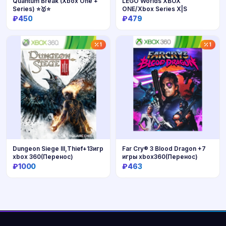
Quantum Break (Xbox One +
LEGO Worlds XBOX
Series) ⭐🥇⭐
ONE/Xbox Series X|S
₽450
₽479
Купить
Купить
1
1
Dungeon Siege III,Thief+13игр
Far Cry® 3 Blood Dragon +7
xbox 360(Перенос)
игры xbox360(Перенос)
₽1000
₽463
Купить
Купить