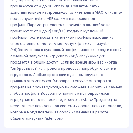
промежутке от 8 до 20)<br />3)Параметры сети-
дополнительные настройки-дополнительный MAC-очистить-
перезапустить<br />4)Входим в ваш основной
профиль.Параметры-система-время(ставим любое на
промежутке от 3 до 7)<br />5)Входим в купленный
профиль(после входа в купленный профиль выходим из
свое основного) должны мелькнуть флажки внизу<br
/>6)Затем снова в купленный профиль,кнопка назад и в свой
основной,запускаем игру<br /><br /><br />Аккаунт
продается в общий доступ. Если во время игры вас иногда
"выбрасывает" из игрового процесса, попробуйте зайти в
игру позже. Любые претензии в данном случае не
принимаются<br /><br />Возврат в случае блокировки
профиля не производится,но вы сможете выбрать на замену
любой профиль.Возврат по причинам не понравилась
игра,купил не то не производится<br /><br />Продавец не
несет ответственности при системных обновлениях консоли,
которые могут повлечь за собой изменения в работе
общего аккаунта.</attention>