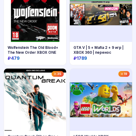
Wolfenstein The Old Blood+
GTA V | 5 + Mafia 2 + 9 игр |
The New Order XBOX ONE
XBOX 360 | перенос
₽479
₽1789
Купить
Купить
35
19