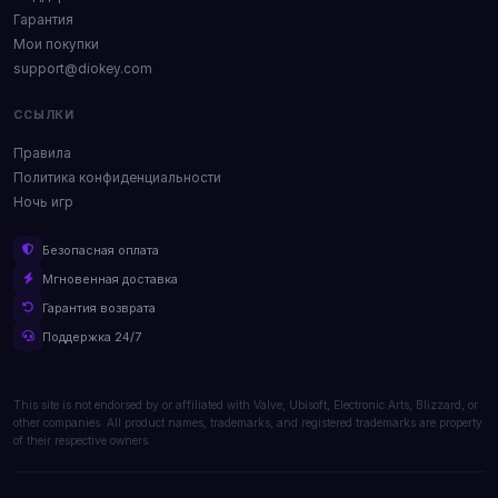
Гарантия
Мои покупки
support@diokey.com
ССЫЛКИ
Правила
Политика конфиденциальности
Ночь игр
Безопасная оплата
Мгновенная доставка
Гарантия возврата
Поддержка 24/7
This site is not endorsed by or affiliated with Valve, Ubisoft, Electronic Arts, Blizzard, or
other companies. All product names, trademarks, and registered trademarks are property
of their respective owners.