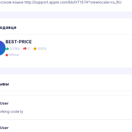
усском языке http://support.apple.com/kb/HT1574?viewlocale=ru_RU
родавце
BEST-PRICE
23749
0
100%
Offline
ывы
User
rking code ty
User