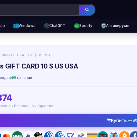
ple
Windows
ChatGPT
Spotify
Антивирусы
iTunes GIFT CARD 10 $ US USA
es GIFT CARD 10 $ US USA
родаж
В наличии
874
венно • Безопасно • Гарантия
Купить — ₽