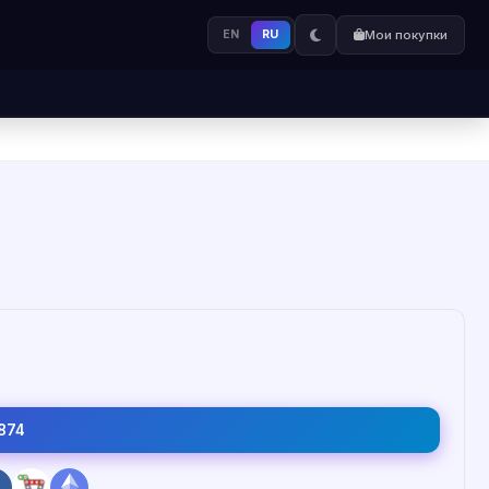
EN
RU
Мои покупки
874