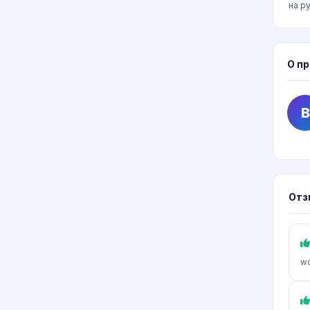
на р
О п
B
Отз
wo