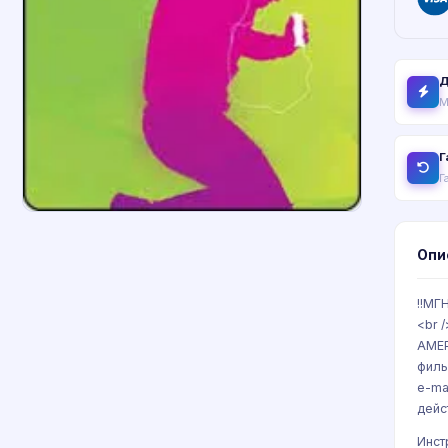
Д
М
Г
Г
Опи
!!МГ
<br 
АМЕР
филь
e-ma
дейс
Инст