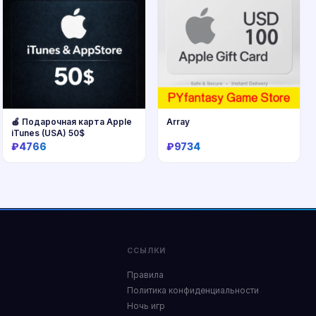
🍎 Подарочная карта Apple
Array
iTunes (USA) 50$
₽4766
₽9734
Купить
Купить
ССЫЛКИ
Правила
Политика конфиденциальности
Ночь игр