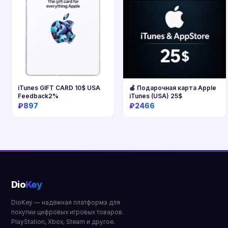
iTunes GIFT CARD 10$ USA
🍎 Подарочная карта Apple
Feedback2%
iTunes (USA) 25$
₽897
₽2466
Купить
Купить
Dio
Key
DioKey — надёжная платформа для
покупки цифровых игровых товаров.
PlayStation, Xbox, Steam и другое.