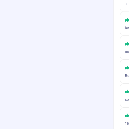
+
fa
вс
Вс
кр
11