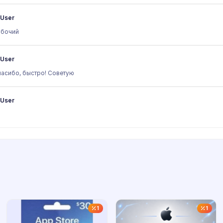
User
абочий
User
асибо, быстро! Советую
User
1
1