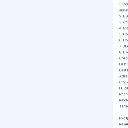
1. С
акка
2. В
3. С
4. В
5. П
6. П
7. В
8. В
Cred
Firs
Last
Adre
City
FL Z
Phon
нажм
Тепе
Инст
на а