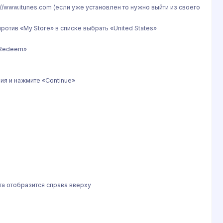
://www.itunes.com (если уже установлен то нужно выйти из своего
отив «My Store» в списке выбрать «United States»
 «Redeem»
ния и нажмите «Continue»
та отобразится справа вверху