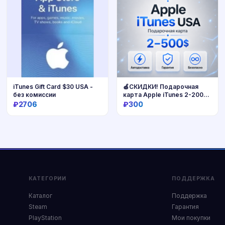
iTunes Gift Card $30 USA -
🍏СКИДКИ! Подарочная
без комиссии
карта Apple iTunes 2-200$
(США)
₽2706
₽300
Купить
Купить
КАТЕГОРИИ
ПОДДЕРЖКА
Каталог
Поддержка
Steam
Гарантия
PlayStation
Мои покупки