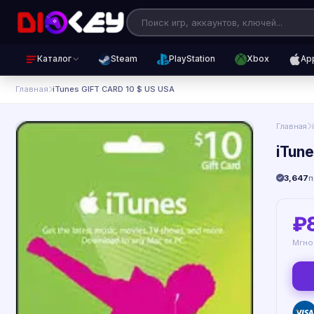
Каталог
Steam
PlayStation
Xbox
Ap
Главная
iTunes GIFT CARD 10 $ US USA
Главная
iTun
3,647
п
₽
Мгно