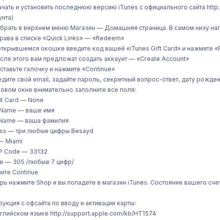
качать и установить последнюю версию iTunes с официального сайта http
унта)
ыбрать в верхнем меню Магазин — Домашняя страница. В самом низу напр
права в списке «Quick Links» — «Redeem»
 открывшемся окошке введите код вашей «iTunes Gift Card» и нажмите
осле этого вам предложат создать аккаунт — «Create Account»
оставьте галочку и нажмите «Continue»
ведите свой email, задайте пароль, секретный вопрос-ответ, дату рожде
 новом окне внимательно заполните все поля:
it Card — None
t Name — ваше имя
 Name — ваша фамилия
ss — три любые цифры Besayd
 — Miami
IP Code — 33132
e — 305 /любые 7 цифр/
ите Continue
рь нажмите Shop и вы попадете в магазин iTunes. Состояние вашего сче
рукция с офсайта по вводу и активации карты:
нглийском языке http://support.apple.com/kb/HT1574