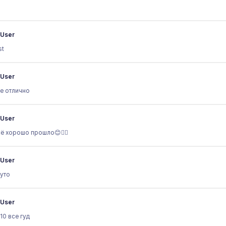
User
st
User
е отлично
User
ё хорошо прошло😊👍🏼
User
уто
User
\10 все гуд