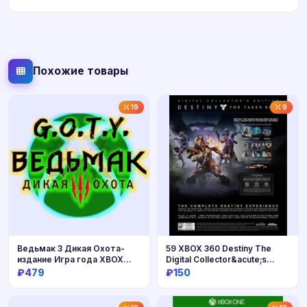
Похожие товары
19
9
Ведьмак 3 Дикая Охота-
59 XBOX 360 Destiny The
издание Игра года XBOX
Digital Collector&acute;s
ONE
Edition
₽479
₽150
Купить
Купить