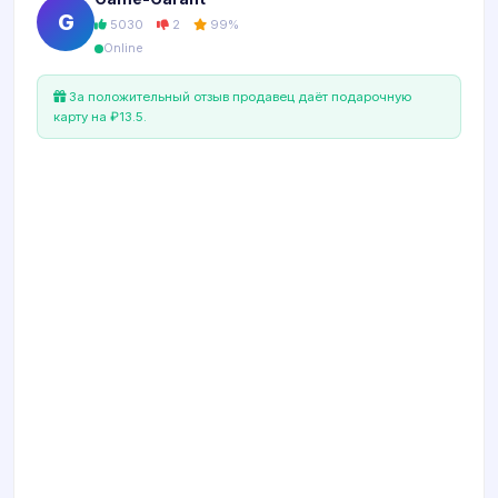
G
5030
2
99%
Online
За положительный отзыв продавец даёт подарочную
карту на ₽13.5.