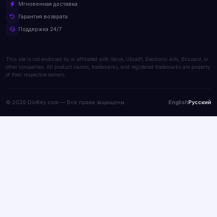
Мгновенная доставка
Гарантия возврата
Поддержка 24/7
This site is not endorsed by or affiliated with Valve, Ubisoft, Electronic Arts, Blizzard, or
other companies. All product names, trademarks, and registered trademarks are property
of their respective owners.
© 2026 DioKey.com — Все права защищены.
English
Русский