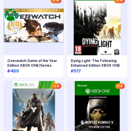
19
19
Overwatch Game of the Year
Dying Light: The Following
Edition XBOX ONE/Series
Enhanced Edition XBOX ONE
₽450
₽517
Купить
Купить
9
5