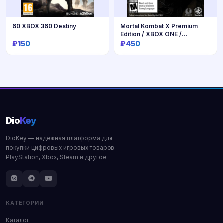
60 XBOX 360 Destiny
Mortal Kombat X Premium
Edition / XBOX ONE /
АККАУНТ 🏅
₽150
₽450
Купить
Купить
Dio
Key
DioKey — надёжная платформа для
покупки цифровых игровых товаров.
PlayStation, Xbox, Steam и другое.
КАТЕГОРИИ
Каталог