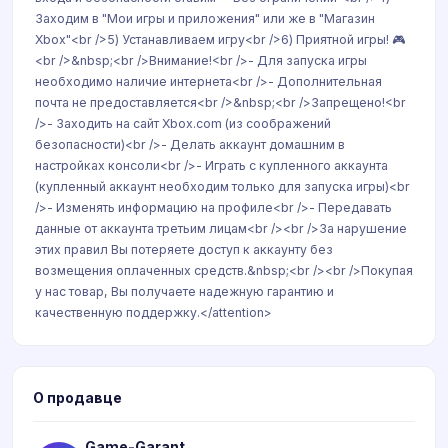
Заходим в "Мои игры и приложения" или же в "Магазин
Xbox"<br />5) Устанавливаем игру<br />6) Приятной игры! 🎮
<br />&nbsp;<br />Внимание!<br />- Для запуска игры
необходимо наличие интернета<br />- Дополнительная
почта не предоставляется<br />&nbsp;<br />Запрещено!<br
/>- Заходить на сайт Xbox.com (из соображений
безопасности)<br />- Делать аккаунт домашним в
настройках консоли<br />- Играть с купленного аккаунта
(купленный аккаунт необходим только для запуска игры)<br
/>- Изменять информацию на профиле<br />- Передавать
данные от аккаунта третьим лицам<br /><br />За нарушение
этих правил Вы потеряете доступ к аккаунту без
возмещения оплаченных средств.&nbsp;<br /><br />Покупая
у нас товар, Вы получаете надежную гарантию и
качественную поддержку.</attention>
О продавце
Game-Garant