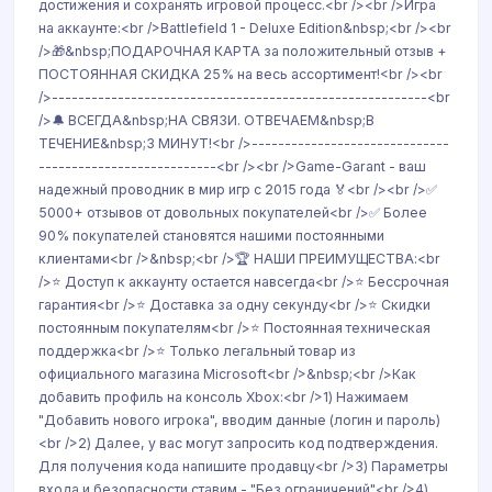
достижения и сохранять игровой процесс.<br /><br />Игра
на аккаунте:<br />Battlefield 1 - Deluxe Edition&nbsp;<br /><br
/>🎁&nbsp;ПОДАРОЧНАЯ КАРТА за положительный отзыв +
ПОСТОЯННАЯ СКИДКА 25% на весь ассортимент!<br /><br
/>---------------------------------------------------------<br
/>🔔 ВСЕГДА&nbsp;НА СВЯЗИ. ОТВЕЧАЕМ&nbsp;В
ТЕЧЕНИЕ&nbsp;3 МИНУТ!<br />------------------------------
---------------------------<br /><br />Game-Garant - ваш
надежный проводник в мир игр с 2015 года 🏅<br /><br />✅
5000+ отзывов от довольных покупателей<br />✅ Более
90% покупателей становятся нашими постоянными
клиентами<br />&nbsp;<br />🏆 НАШИ ПРЕИМУЩЕСТВА:<br
/>⭐ Доступ к аккаунту остается навсегда<br />⭐ Бессрочная
гарантия<br />⭐ Доставка за одну секунду<br />⭐ Скидки
постоянным покупателям<br />⭐ Постоянная техническая
поддержка<br />⭐ Только легальный товар из
официального магазина Microsoft<br />​&nbsp;<br />Как
добавить профиль на консоль Xbox:<br />1) Нажимаем
"Добавить нового игрока", вводим данные (логин и пароль)
<br />2) Далее, у вас могут запросить код подтверждения.
Для получения кода напишите продавцу<br />3) Параметры
входа и безопасности ставим - "Без ограничений"<br />4)