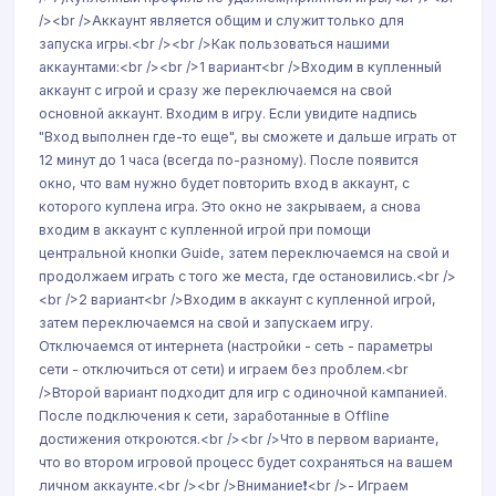
/><br />Аккаунт является общим и служит только для
запуска игры.<br /><br />Как пользоваться нашими
аккаунтами:<br /><br />1 вариант<br />Входим в купленный
аккаунт с игрой и сразу же переключаемся на свой
основной аккаунт. Входим в игру. Если увидите надпись
"Вход выполнен где-то еще", вы сможете и дальше играть от
12 минут до 1 часа (всегда по-разному). После появится
окно, что вам нужно будет повторить вход в аккаунт, с
которого куплена игра. Это окно не закрываем, а снова
входим в аккаунт с купленной игрой при помощи
центральной кнопки Guide, затем переключаемся на свой и
продолжаем играть с того же места, где остановились.<br />
<br />2 вариант<br />Входим в аккаунт с купленной игрой,
затем переключаемся на свой и запускаем игру.
Отключаемся от интернета (настройки - сеть - параметры
сети - отключиться от сети) и играем без проблем.<br
/>Второй вариант подходит для игр с одиночной кампанией.
После подключения к сети, заработанные в Offline
достижения откроются.<br /><br />Что в первом варианте,
что во втором игровой процесс будет сохраняться на вашем
личном аккаунте.<br /><br />Внимание❗️<br />- Играем