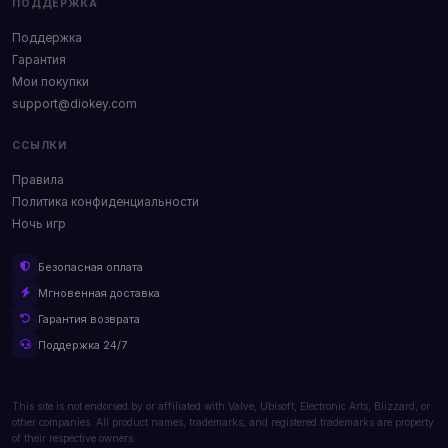
ПОДДЕРЖКА
Поддержка
Гарантия
Мои покупки
support@diokey.com
ССЫЛКИ
Правила
Политика конфиденциальности
Ночь игр
Безопасная оплата
Мгновенная доставка
Гарантия возврата
Поддержка 24/7
This site is not endorsed by or affiliated with Valve, Ubisoft, Electronic Arts, Blizzard, or
other companies. All product names, trademarks, and registered trademarks are property
of their respective owners.