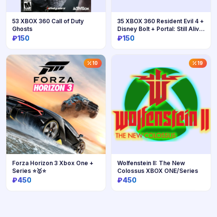
53 XBOX 360 Call of Duty
35 XBOX 360 Resident Evil 4 +
Ghosts
Disney Bolt + Portal: Still Alive
+ Torchlight + 15
₽150
₽150
Купить
Купить
10
19
Forza Horizon 3 Xbox One +
Wolfenstein II: The New
Series ⭐🥇⭐
Colossus XBOX ONE/Series
₽450
₽450
Купить
Купить