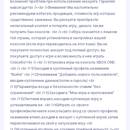
возникнет проблем при использовании аккаунта. Гарантия
навсегда!<br /><br />Внимание! Мы настоятельно
рекомендуем избегать продавцов, стоимость игр которых
существенно занижена. Вы рискуете приобрести
нелегальный контент и потерять игру, деньги, также
получить бан консоли. <br /><br />Игра скачается с языком
той страны, которая установлена в настройках вашей
консоли (если игра переводилась на этот язык). Вы не
покупаете полностью аккаунт под полный доступ, вы
покупаете доступ к игре и возможность в нее играть.
Спасибо!<br /><br />Установка игры на консоль XBOX ONE:
<br /><br />1)Заходим в купленный профиль,нажимаем
"Войти" <br />2)Нажимаем "Добавить нового пользователя",
вводим купленные данные(логин и пароль) <br
/>3)Параметры входа и безопасности-ставим "без
ограничений" <br />5)Заходим в "Мои игры и приложения"
<br />5)Листаем вправо,находим купленную игру и
устанавливаем ее. <br />6)Играть со своего
профиля(включаете консоль(авто вход со своего профиля)
нажимаем влево,входим в аккаунт с купленной игрой,затем
переключаемся на свой и запускаем игру <br
/>7)Купленный профиль не удаляем,приятной игры)<br /><br