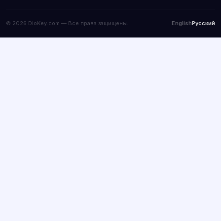
© 2026 DioKey.com — Все права защищены.
English
Русский