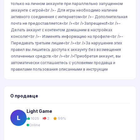
только на личном аккаунте при параллельно запущенном
аккаунте с игрой<br />- Для игры необходимо наличие
активного соединения с интернетом<br />- Дополнительная
почта не предоставляется<br /><br />Запрещено❗️<br />-
Делать аккаунт с контентом домашним в настройках
консоли!<br />- Изменять информацию на профиле<br />-
Передавать третьим лицам<br /><br />За нарушение этих
правил вы лишитесь доступа к аккаунту без возмещения
оплаченных средств.<br /><br />Приобретая аккаунт, вы
автоматически соглашаетесь с условиями продавца и
правилами пользования описанными в инструкции
О продавце
Light Game
L
1025
2
99%
Online