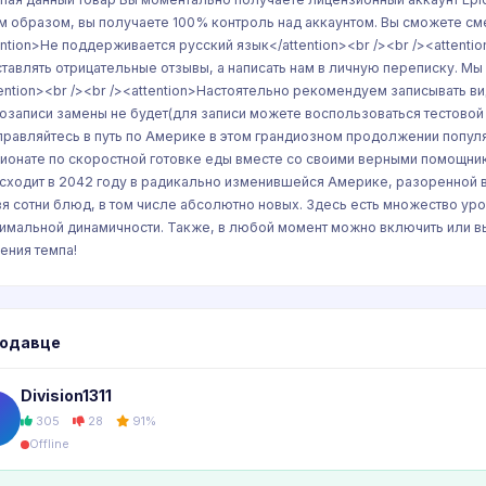
м образом, вы получаете 100% контроль над аккаунтом. Вы сможете смени
ention>Не поддерживается русский язык</attention><br /><br /><attenti
ставлять отрицательные отзывы, а написать нам в личную переписку. 
tention><br /><br /><attention>Настоятельно рекомендуем записывать в
озаписи замены не будет(для записи можете воспользоваться тестовой 
правляйтесь в путь по Америке в этом грандиозном продолжении популярн
ионате по скоростной готовке еды вместе со своими верными помощника
сходит в 2042 году в радикально изменившейся Америке, разоренной
вя сотни блюд, в том числе абсолютно новых. Здесь есть множество ур
имальной динамичности. Также, в любой момент можно включить или в
ения темпа!
родавце
Division1311
305
28
91%
Offline