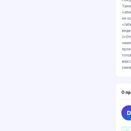
Таки
<att
не о
</at
виде
/>От
чемп
прои
гото
макс
сниж
О п
D