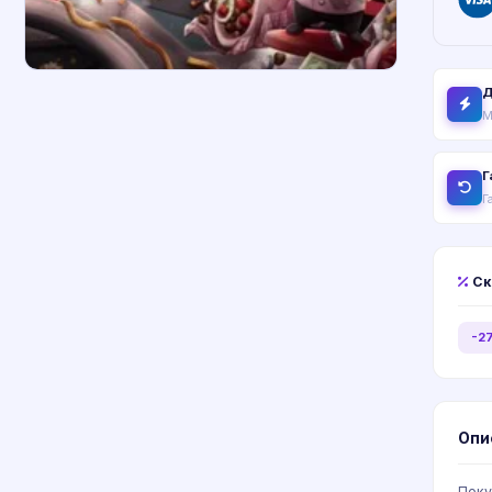
Д
М
Г
Г
Ск
-2
Опи
Поку