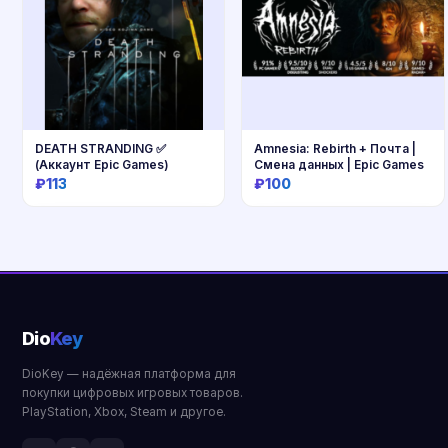
DEATH STRANDING ✅
Amnesia: Rebirth + Почта |
(Аккаунт Epic Games)
Смена данных | Epic Games
₽113
₽100
Купить
Купить
Dio
Key
DioKey — надёжная платформа для
покупки цифровых игровых товаров.
PlayStation, Xbox, Steam и другое.