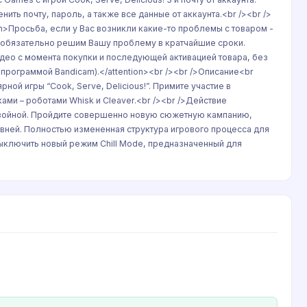
ть почту, пароль, а также все данные от аккаунта.<br /><br />
on>Просьба, если у Вас возникли какие-то проблемы с товаром -
Мы обязательно решим Вашу проблему в кратчайшие сроки.
идео с момента покупки и последующей активацией товара, без
программой Bandicam).</attention><br /><br />Описание<br
ой игры “Cook, Serve, Delicious!”. Примите участие в
ми – роботами Whisk и Cleaver.<br /><br />Действие
 войной. Пройдите совершенно новую сюжетную кампанию,
овней. Полностью измененная структура игрового процесса для
ыключить новый режим Chill Mode, предназначенный для