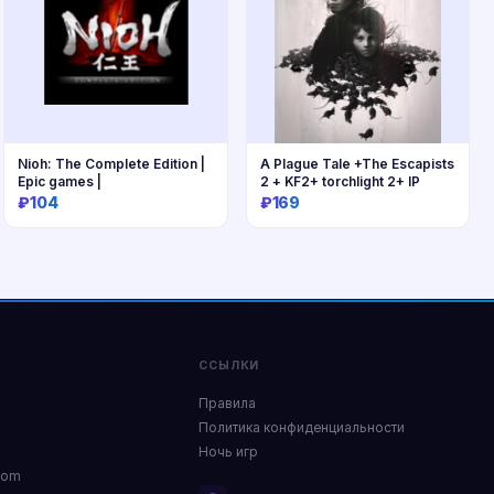
Nioh: The Complete Edition |
A Plague Tale +The Escapists
Epic games |
2 + KF2+ torchlight 2+ lP
₽104
₽169
Купить
Купить
ССЫЛКИ
Правила
Политика конфиденциальности
Ночь игр
com