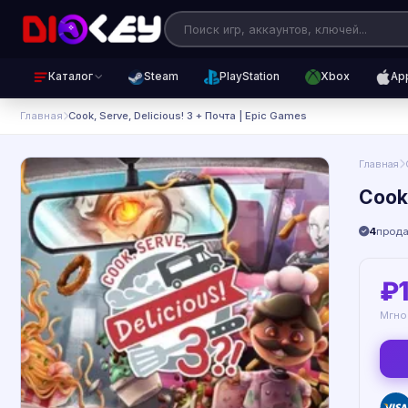
Каталог
Steam
PlayStation
Xbox
Ap
Главная
Cook, Serve, Delicious! 3 + Почта | Epic Games
Главная
Cook,
4
прод
₽
Мгно