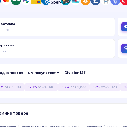
оставка
гновенно
арантия
арантия
идка постоянным покупателям — Division1311
7%
от ₽8,093
-20%
от ₽4,046
-12%
от ₽2,833
-7%
от ₽2,023
-
сание товара
пая данный товар Вы моментально получаете лицензионный аккаунт Epic Ga