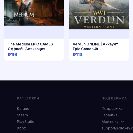
The Medium EPIC GAMES
Verdun ONLINE | Аккаунт
Оффлайн Активация
Epic Games 🎮
₽116
₽113
Купить
Купить
КАТЕГОРИИ
ПОДДЕРЖКА
Каталог
Поддержка
Steam
Гарантия
PlayStation
Мои покупки
Xbox
support@diokey.