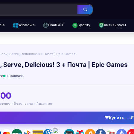
ple
Windows
ChatGPT
Spotify
Антивирусы
Cook, Serve, Delicious! 3 + Почта | Epic Games
 Serve, Delicious! 3 + Почта | Epic Games
аж
В наличии
100
венно • Безопасно • Гарантия
Купить — ₽