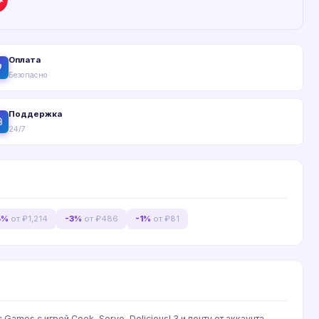
Оплата
Безопасно
Поддержка
24/7
5%
от ₽1,214
-3%
от ₽486
-1%
от ₽81
mes с игрой Cook, Serve, Delicious! 3 и почту от аккаунта.