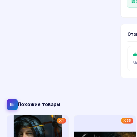
З
Отз
Мо
Похожие товары
1
35