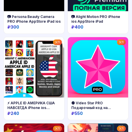
📷 Persona Beauty Camera
📷 Alight Motion PRO iPhone
PRO iPhone AppStore iPad ios
ios AppStore iPad
₽300
₽400
Купить
Купить
1
1
⚡ APPLE ID АМЕРИКА США
🟢 Video Star PRO
НАВСЕГДА iPhone ios
Подарочный код на
AppStore
подписку НА ВАШ АККАУНТ
₽240
₽550
iPhone ios AppStore iPad
Купить
Купить
1
1