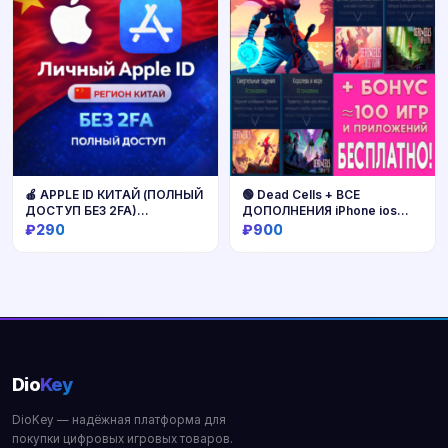
🍎 APPLE ID КИТАЙ (ПОЛНЫЙ
🟢 Dead Cells + ВСЕ
ДОСТУП БЕЗ 2FA)
ДОПОЛНЕНИЯ iPhone ios
НАВСЕГДА ВАШ iPhone ios
AppStore iPad ДЕД ЦЕЛС
₽290
₽900
AppStore
Купить
Купить
Dio
Key
DioKey — надёжная платформа для
покупки цифровых игровых товаров.