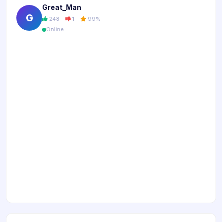
Great_Man
G
248
1
99%
Online