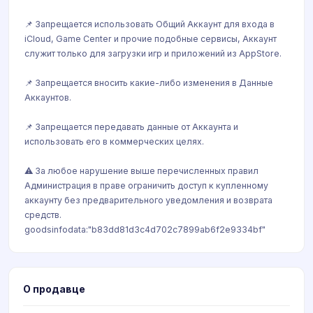
📌 Запрещается использовать Общий Аккаунт для входа в
iCloud, Game Center и прочие подобные сервисы, Аккаунт
cлужит только для загрузки игр и приложений из AppStore.
📌 Запрещается вносить какие-либо изменения в Данные
Аккаунтов.
📌 Запрещается передавать данные от Аккаунта и
использовать его в коммерческих целях.
⚠️ За любое нарушение выше перечисленных правил
Администрация в праве ограничить доступ к купленному
аккаунту без предварительного уведомления и возврата
средств.
goodsinfodata:"b83dd81d3c4d702c7899ab6f2e9334bf"
О продавце