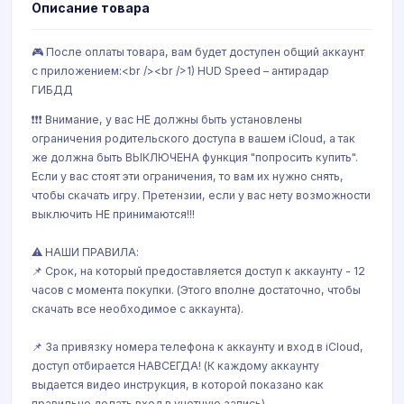
Описание товара
🎮 После оплаты товара, вам будет доступен общий аккаунт
с приложением:<br /><br />1) HUD Speed – антирадар
ГИБДД
❗️❗️❗️ Внимание, у вас НЕ должны быть установлены
ограничения родительского доступа в вашем iCloud, а так
же должна быть ВЫКЛЮЧЕНА функция "попросить купить".
Если у вас стоят эти ограничения, то вам их нужно снять,
чтобы скачать игру. Претензии, если у вас нету возможности
выключить НЕ принимаются!!!
⚠️ НАШИ ПРАВИЛА:
📌 Срок, на который предоставляется доступ к аккаунту - 12
часов с момента покупки. (Этого вполне достаточно, чтобы
скачать все необходимое с аккаунта).
📌 За привязку номера телефона к аккаунту и вход в iCloud,
доступ отбирается НАВСЕГДА! (К каждому аккаунту
выдается видео инструкция, в которой показано как
правильно делать вход в учетную запись).