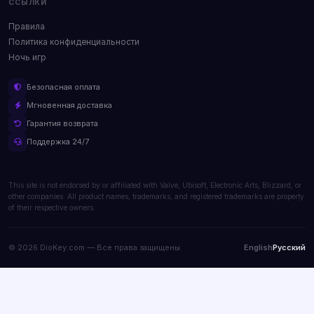
ССЫЛКИ
Правила
Политика конфиденциальности
Ночь игр
Безопасная оплата
Мгновенная доставка
Гарантия возврата
Поддержка 24/7
This site is not endorsed by or affiliated with Valve, Ubisoft, Electronic Arts, Blizzard, or
other companies. All product names, trademarks, and registered trademarks are property
of their respective owners.
© 2026 DioKey.com — Все права защищены.
English
Русский