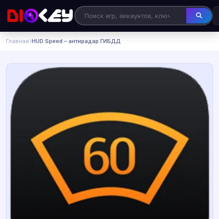
Главная
HUD Speed – антирадар ГИБДД