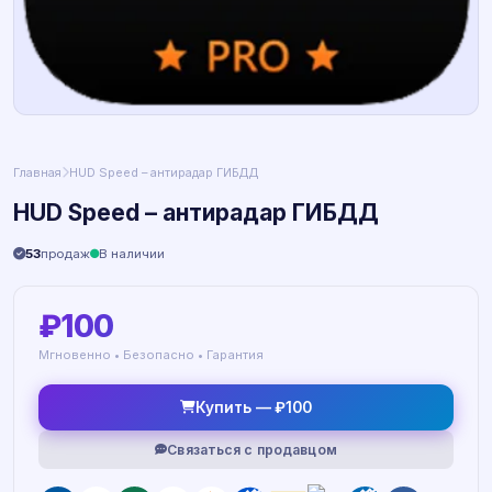
Главная
HUD Speed – антирадар ГИБДД
HUD Speed – антирадар ГИБДД
53
продаж
В наличии
₽100
Мгновенно • Безопасно • Гарантия
Купить — ₽100
Связаться с продавцом