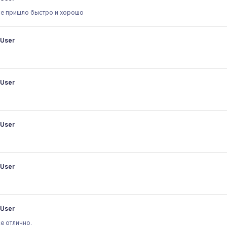
е пришло быстро и хорошо
User
User
User
User
User
е отлично.