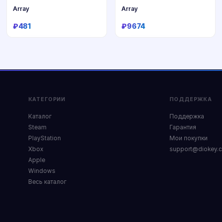
Array
Array
₽481
₽9674
Купить
Купить
КАТЕГОРИИ
ПОДДЕРЖКА
Каталог
Поддержка
Steam
Гарантия
PlayStation
Мои покупки
Xbox
support@diokey.
Apple
Windows
Весь каталог