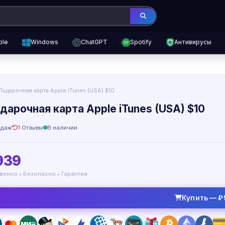
ple
Windows
ChatGPT
Spotify
Антивирусы
Подарочная карта Apple iTunes (USA) $10
одарочная карта Apple iTunes (USA) $10
одаж
1 Отзывы
В наличии
939
венно • Безопасно • Гарантия
Купить — ₽