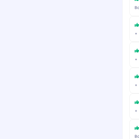
Вс
+
+
+
+
Вс