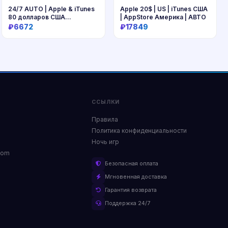
24/7 AUTO | Apple & iTunes
Apple 20$ | US | iTunes США
80 долларов США
| AppStore Америка | АВТО
(подарочная карта)
₽6672
₽17849
Купить
Купить
ССЫЛКИ
Правила
Политика конфиденциальности
Ночь игр
com
Безопасная оплата
Мгновенная доставка
Гарантия возврата
Поддержка 24/7