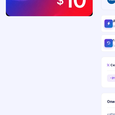
Д
М
Г
Г
Ск
-3
Опи
<att