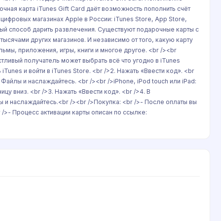
чная карта iTunes Gift Card даёт возможность пополнить счёт
ифровых магазинах Apple в России: iTunes Store, App Store,
ьный способ дарить развлечения. Существуют подарочные карты с
ысячами других магазинов. И независимо от того, какую карту
ьмы, приложения, игры, книги и многое другое. <br /><br
стливый получатель может выбрать всё что угодно в iTunes
 iTunes и войти в iTunes Store. <br />2. Нажать «Ввести код». <br
Файлы и наслаждайтесь. <br /><br />iPhone, iPod touch или iPad:
ицу вниз. <br />3. Нажать «Ввести код». <br />4. В
 и наслаждайтесь.<br /><br />Покупка: <br />- После оплаты вы
/>- Процесс активации карты описан по ссылке: