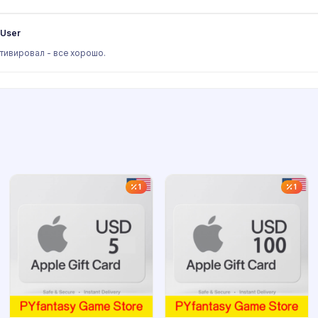
User
тивировал - все хорошо.
1
1