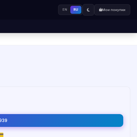
EN
RU
Мои покупки
939