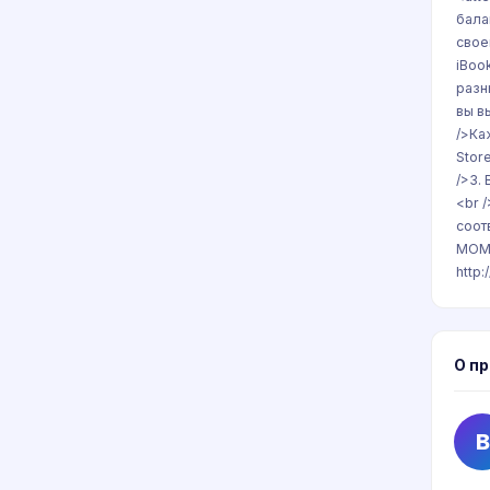
бала
свое
iBoo
разн
вы в
/>Ка
Store
/>3.
<br 
соот
МОМЕ
http
О п
B