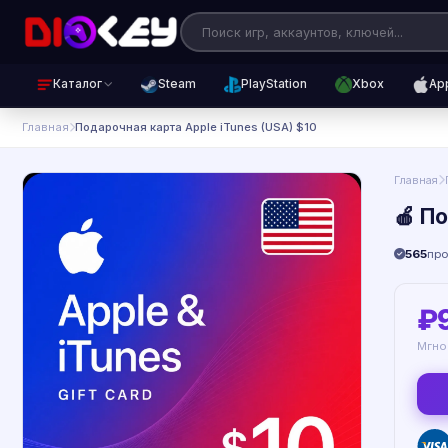
Каталог
Steam
PlayStation
Xbox
Ap
Главная
Подарочная карта Apple iTunes (USA) $10
Главная
🍎 П
565
пр
₽
Мгно