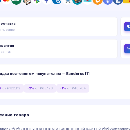
оставка
гновенно
арантия
арантия
идка постоянным покупателям — Banderos111
%
от ₽122,112
-2%
от ₽65,126
-1%
от ₽40,704
сание товара
ention> 💳 💳 ДОСТУПНА ОПЛАТА БАНКОВСКОЙ КАРТОЙ 💳💳</attention><b