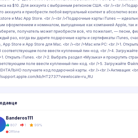
нса на $10. Для аккаунта с выбранным регионом США. <br /><br />Подаро
го аккаунта и приобрести любой виртуальный контент в абсолютно всех ц
kstore и Mac App Store. <br /><br />Подарочные карты iTunes — идеал
ым оформлением и номиналом, выпущенные как компанией Apple, так и т
ыберете, получатель может приобрести всё, что пожелает, — песни, фил
ждый раз, когда вы дарите подарочные карты и сертификаты iTunes, сча
, App Store и App Store для Mac. <br /><br />Mac или PC: <br />1. Открыть
 В соответствующем поле ввести купленный пин-код. <br />4. Загружайте 
/>1. Открыть iTunes. <br />2. Выбрать раздел «Музыка» и прокрутить стран
ветствующем поле ввести купленный пин-код. <br />5. Загружайте Файлы
НТАЛЬНО получаете код подарочной карты. <br /><br />Активация: <br 
://support.apple.com/kb/HT2737?viewlocale=ru_RU
родавце
Banderos111
807
1
99%
Offline