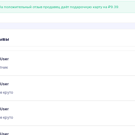
а положительный отзыв продавец даёт подарочную карту на ₽9.39.
ывы
User
пчик
User
е круто
User
е круто
User