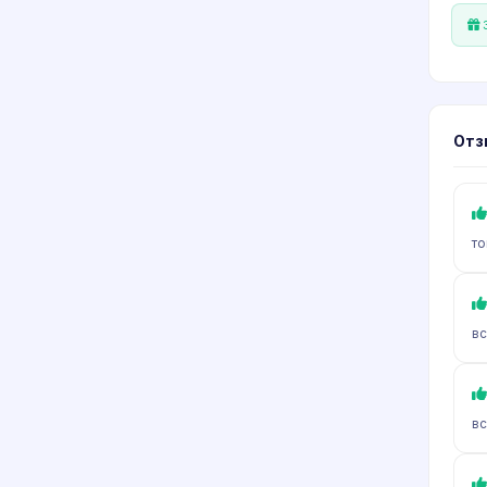
З
Отз
то
вс
вс