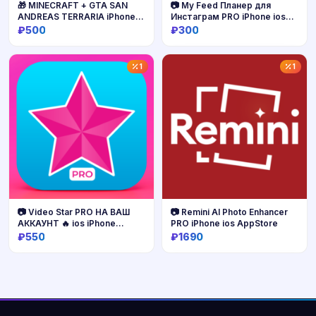
🎁 MINECRAFT + GTA SAN
📷 My Feed Планер для
ANDREAS TERRARIA iPhone
Инстаграм PRO iPhone ios
ios iPad
AppStore
₽500
₽300
Купить
Купить
1
1
📷 Video Star PRO НА ВАШ
📷 Remini AI Photo Enhancer
АККАУНТ 🔥 ios iPhone
PRO iPhone ios AppStore
AppStore
₽550
₽1690
Купить
Купить