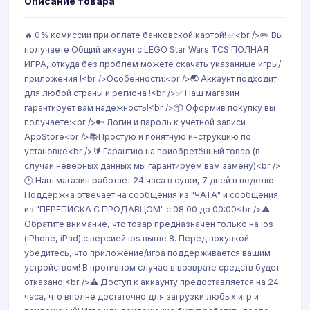
Описание товара
🔥 0% комиссии при оплате банковской картой! ✅<br />✏️ Вы
получаете Общий аккаунт с LEGO Star Wars TCS ПОЛНАЯ
ИГРА, откуда без проблем можете скачать указанные игры/
приложения !<br />Особенности:<br />🌏 Аккаунт подходит
для любой страны и региона !<br />✅ Наш магазин
гарантирует вам надежность!<br />📦 Оформив покупку вы
получаете:<br />🔑 Логин и пароль к учетной записи
AppStore<br />📚Простую и понятную инструкцию по
установке<br />🔰 Гарантию на приобретённый товар (в
случаи неверных данных мы гарантируем вам замену)<br />
🕑 Наш магазин работает 24 часа в сутки, 7 дней в неделю.
Поддержка отвечает на сообщения из "ЧАТА" и сообщения
из "ПЕРЕПИСКА С ПРОДАВЦОМ" с 08:00 до 00:00<br />⚠️
Обратите внимание, что товар предназначен только на ios
(iPhone, iPad) с версией ios выше 8. Перед покупкой
убедитесь, что приложение/игра поддерживается вашим
устройством! В противном случае в возврате средств будет
отказано!<br />⚠️ Доступ к аккаунту предоставляется на 24
часа, что вполне достаточно для загрузки любых игр и