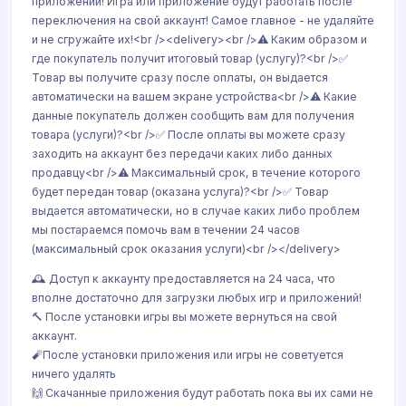
приложений! Игра или приложение будут работать после
переключения на свой аккаунт! Самое главное - не удаляйте
и не сгружайте их!<br /><delivery><br />⚠️ Каким образом и
где покупатель получит итоговый товар (услугу)?<br />✅
Товар вы получите сразу после оплаты, он выдается
автоматически на вашем экране устройства<br />⚠️ Какие
данные покупатель должен сообщить вам для получения
товара (услуги)?<br />✅ После оплаты вы можете сразу
заходить на аккаунт без передачи каких либо данных
продавцу<br />⚠️ Максимальный срок, в течение которого
будет передан товар (оказана услуга)?<br />✅ Товар
выдается автоматически, но в случае каких либо проблем
мы постараемся помочь вам в течении 24 часов
(максимальный срок оказания услуги)<br /></delivery>
🕰 Доступ к аккаунту предоставляется на 24 часа, что
вполне достаточно для загрузки любых игр и приложений!
🔨 После установки игры вы можете вернуться на свой
аккаунт.
🧨После установки приложения или игры не советуется
ничего удалять
🙌 Скачанные приложения будут работать пока вы их сами не