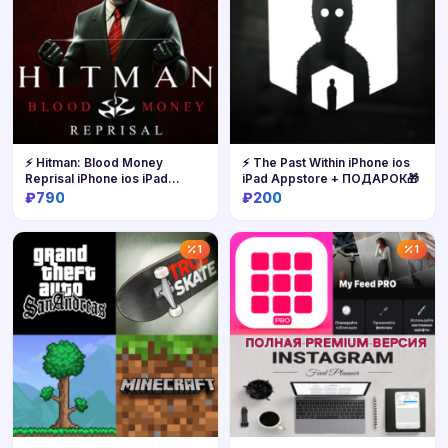
⚡ Hitman: Blood Money
⚡️ The Past Within iPhone ios
Reprisal iPhone ios iPad
iPad Appstore + ПОДАРОК🎁
AppStore
₽790
₽200
Купить
Купить
1
1