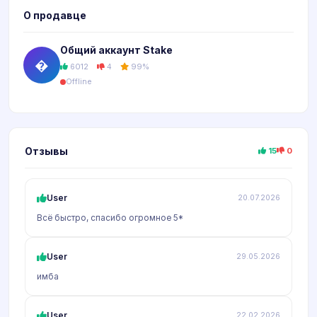
О продавце
Общий аккаунт Stake
�
6012
4
99%
Offline
Отзывы
15
0
User
20.07.2026
Всё быстро, спасибо огромное 5*
User
29.05.2026
имба
User
22.02.2026