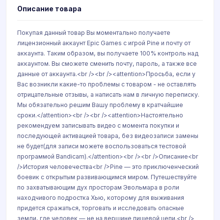
Описание товара
Покупая данный товар Вы моментально получаете
лицензионный аккаунт Epic Games с игрой Pine и почту от
аккаунта. Таким образом, вы получаете 100% контроль над
аккаунтом. Вы сможете сменить почту, пароль, а также все
данные от аккаунта.<br /><br /><attention>Просьба, если у
Вас возникли какие-то проблемы с товаром - не оставлять
отрицательные отзывы, а написать нам в личную переписку.
Мы обязательно решим Вашу проблему в кратчайшие
сроки.</attention><br /><br /><attention>Настоятельно
рекомендуем записывать видео с момента покупки и
последующей активацией товара, без видеозаписи замены
не будет(для записи можете воспользоваться тестовой
программой Bandicam).</attention><br /><br />Описание<br
/>История человечества<br />Pine — это приключенческий
боевик с открытым развивающимся миром. Путешествуйте
по захватывающим дух просторам Эвольмара в роли
находчивого подростка Хью, которому для выживания
придется сражаться, торговать и исследовать опасные
земли, где человек — не на вершине пищевой цепи.<br />