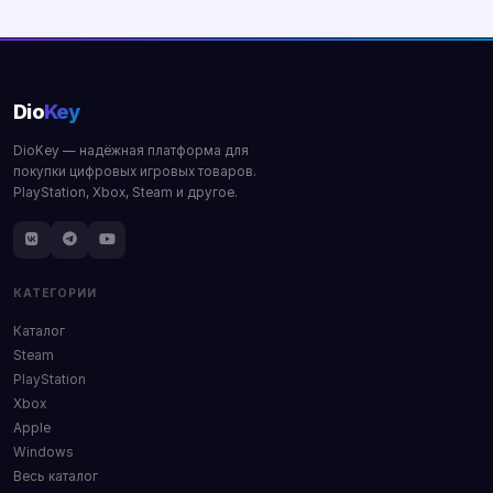
Dio
Key
DioKey — надёжная платформа для
покупки цифровых игровых товаров.
PlayStation, Xbox, Steam и другое.
КАТЕГОРИИ
Каталог
Steam
PlayStation
Xbox
Apple
Windows
Весь каталог