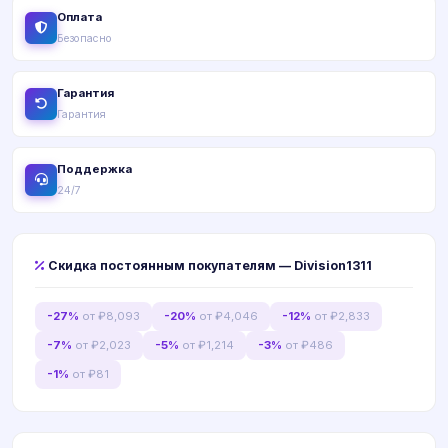
Оплата
Безопасно
Гарантия
Гарантия
Поддержка
24/7
Скидка постоянным покупателям — Division1311
-27%
от ₽8,093
-20%
от ₽4,046
-12%
от ₽2,833
-7%
от ₽2,023
-5%
от ₽1,214
-3%
от ₽486
-1%
от ₽81