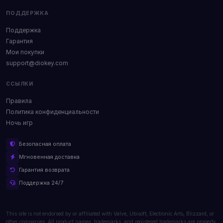
ПОДДЕРЖКА
Поддержка
Гарантия
Мои покупки
support@diokey.com
ССЫЛКИ
Правила
Политика конфиденциальности
Ночь игр
Безопасная оплата
Мгновенная доставка
Гарантия возврата
Поддержка 24/7
This site is not endorsed by or affiliated with Valve, Ubisoft, Electronic Arts, Blizzard, or
other companies. All product names, trademarks, and registered trademarks are property