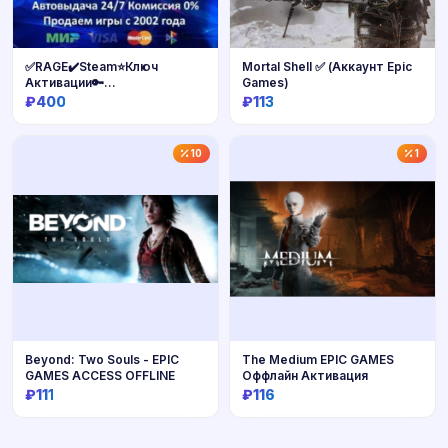
✅RAGE✔️Steam⭐Ключ
Mortal Shell ✅ (Аккаунт Epic
Активации🔑
Games)
РФ+СНГ+МИР✔️АКЦИЯ🎁0%
₽400
₽113
Карты💳
Купить
Купить
10
1
Beyond: Two Souls - EPIC
The Medium EPIC GAMES
GAMES ACCESS OFFLINE
Оффлайн Активация
₽111
₽116
Купить
Купить