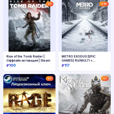
1
10
Rise of the Tomb Raider |
METRO EXODUS [EPIC
Оффлайн активация | Steam
GAMES] RU/MULTI +
ГАРАНТИЯ
₽100
₽117
Купить
Купить
1
1