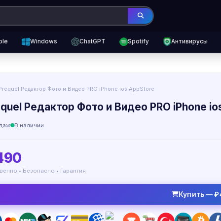
ple
Windows
ChatGPT
Spotify
Антивирусы
Prequel Редактор Фото и Видео PRO iPhone ios AppStore
equel Редактор Фото и Видео PRO iPhone io
даж
В наличии
490
венно • Безопасно • Гарантия
Купить — ₽