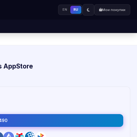
EN
RU
Мои покупки
s AppStore
490