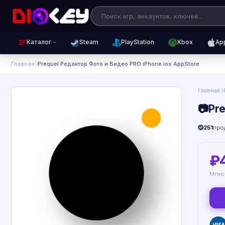
Каталог
Steam
PlayStation
Xbox
Ap
Главная
Prequel Редактор Фото и Видео PRO iPhone ios AppStore
Главная
📷Pr
251
про
₽
Мгно