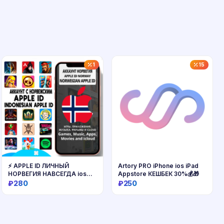
1
15
⚡ APPLE ID ЛИЧНЫЙ
Artory PRO iPhone ios iPad
НОРВЕГИЯ НАВСЕГДА ios
Appstore КЕШБЕК 30%💰🎁
AppStore iPhone
₽280
₽250
Купить
Купить