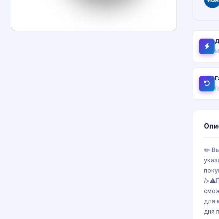
Д
М
Г
Г
Опи
✏️ В
указ
поку
/>⚠️
смож
для 
дня 