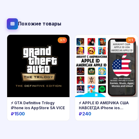
Похожие товары
1
1
⚡️ GTA Definitive Trilogy
⚡ APPLE ID АМЕРИКА США
iPhone ios AppStore SA VICE
НАВСЕГДА iPhone ios
AppStore
₽1500
₽240
Купить
Купить