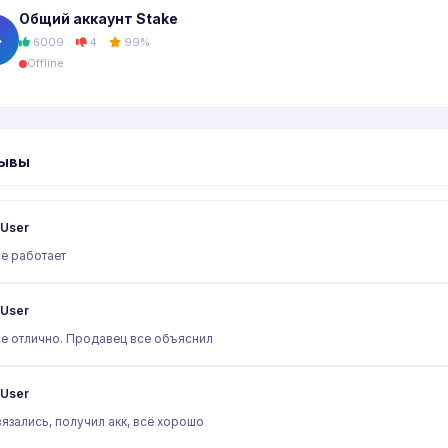
Общий аккаунт Stake
�
6009
4
99%
Offline
ывы
User
е работает
User
е отлично. Продавец все объяснил
User
язались, получил акк, всё хорошо