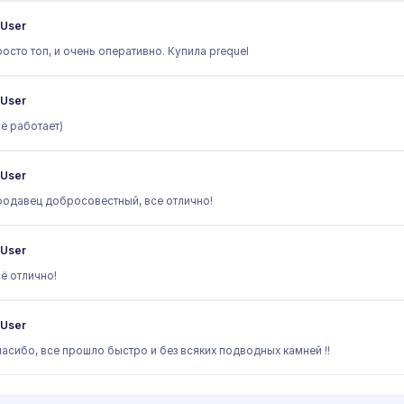
User
осто топ, и очень оперативно. Купила prequel
User
ё работает)
User
одавец добросовестный, все отлично!
User
ё отлично!
User
асибо, все прошло быстро и без всяких подводных камней !!