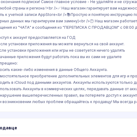
 окончания подписки! Самое главное условие - Не удаляйте и не сгружа
любой страны и региона !<br />✅ Наш магазин гарантирует вам надежност
ль к учетной записи AppStore<br />📚Простую и понятную инструкцию по
рных данных мы гарантируем вам замену)<br />🕑 Наш магазин работает 
щения из "ЧАТА" и сообщения из "ПЕРЕПИСКА С ПРОДАВЦОМ" с 08:00 д
оступ к аккаунт предоставляется на ГОД
осле установки приложения вы можете вернуться на свой аккаунт.
сле установки приложения или игры не советуется ничего удалять
качанные приложения будут работать пока вы их сами не удалите
апрещено:
носить какие-либо изменения в данные Общего Аккаунта.
амостоятельное приобретение дополнительных элементов для игр и пр
ходить в iCloud под данными аккаунтов. Аккаунты используются только дл
спользовать Аккаунты в коммерческих целях, передавать данные от акка
а нарушение вышеперечисленных правил, вы потеряете доступ к аккаунт
ри возникновении любых проблем обращайтесь к продавцу! Мы всегда ра
родавце