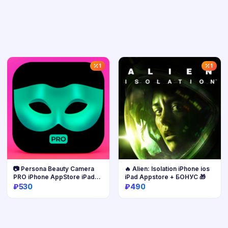
1
1
📷 Persona Beauty Camera
🔥 Alien: Isolation iPhone ios
PRO iPhone AppStore iPad
iPad Appstore + БОНУС 🎁
ios
₽530
₽490
Купить
Купить