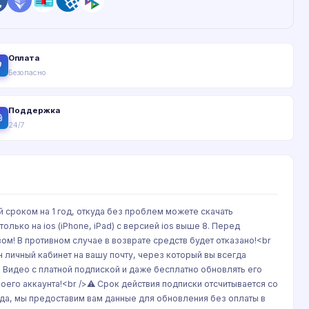
Оплата
Безопасно
Поддержка
24/7
й сроком на 1 год, откуда без проблем можете скачать
лько на ios (iPhone, iPad) с версией ios выше 8. Перед
м! В противном случае в возврате средств будет отказано!<br
личный кабинет на вашу почту, через который вы всегда
 Видео с платной подпиской и даже бесплатно обновлять его
его аккаунта!<br />⚠️ Срок действия подписки отсчитывается со
ода, мы предоставим вам данные для обновления без оплаты в