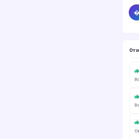
Отз
Вс
Вс
Св