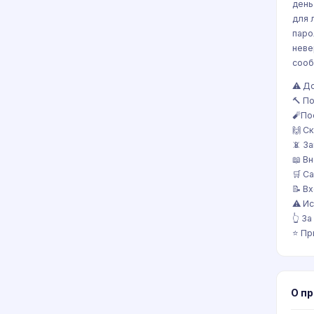
день
для 
паро
неве
сооб
⚠️ Д
🔨 П
🧨По
🙌 С
📵 З
📖 В
🛒 С
📝 В
⚠️ И
👆 З
⭐️ П
О п