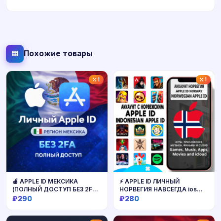
Похожие товары
1
1
🍎 APPLE ID МЕКСИКА
⚡ APPLE ID ЛИЧНЫЙ
(ПОЛНЫЙ ДОСТУП БЕЗ 2FA)
НОРВЕГИЯ НАВСЕГДА ios
НАВСЕГДА ВАШ iPhone ios
AppStore iPhone
₽290
₽280
AppStore