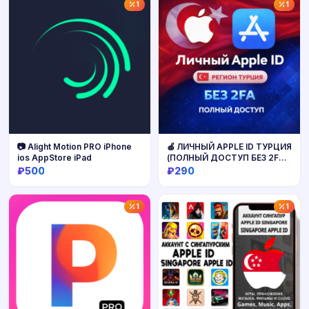
Купить
Купить
1
1
📷 Alight Motion PRO iPhone
🍎 ЛИЧНЫЙ APPLE ID ТУРЦИЯ
ios AppStore iPad
(ПОЛНЫЙ ДОСТУП БЕЗ 2FA)
НАВСЕГДА ВАШ iPhone ios
₽500
₽290
AppStore
Купить
Купить
1
1