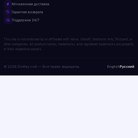
Мгновенная доставка
Гарантия возврата
Поддержка 24/7
This site is not endorsed by or affiliated with Valve, Ubisoft, Electronic Arts, Blizzard, or
other companies. All product names, trademarks, and registered trademarks are property
of their respective owners.
© 2026 DioKey.com — Все права защищены.
English
Русский