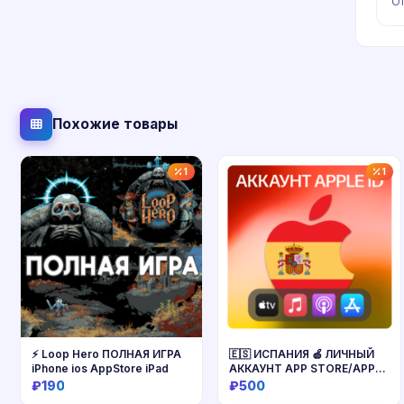
От
Похожие товары
1
1
⚡ Loop Hero ПОЛНАЯ ИГРА
🇪🇸 ИСПАНИЯ 🍏 ЛИЧНЫЙ
iPhone ios AppStore iPad
АККАУНТ APP STORE/APPLE
ID
₽190
₽500