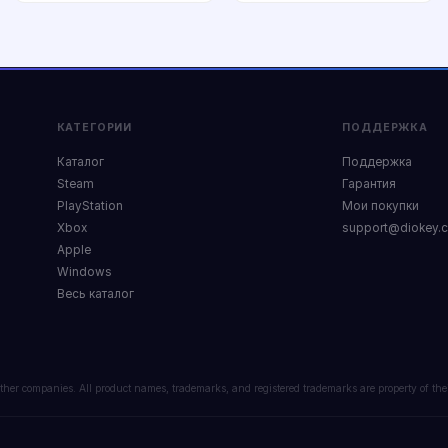
Купить
Купить
КАТЕГОРИИ
ПОДДЕРЖКА
Каталог
Поддержка
Steam
Гарантия
PlayStation
Мои покупки
Xbox
support@diokey.
Apple
Windows
Весь каталог
or other companies. All product names, trademarks, and registered trademarks are property of the