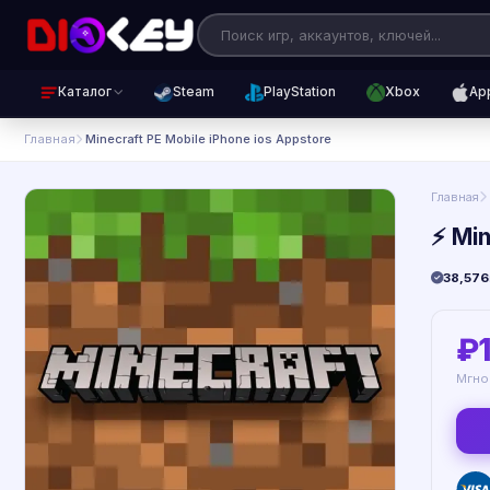
Каталог
Steam
PlayStation
Xbox
Ap
Главная
️ Minecraft PE Mobile iPhone ios Appstore
Главная
⚡️ Mi
38,576
₽
Мгно