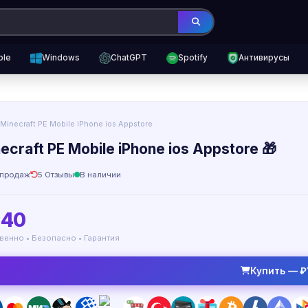
ple
Windows
ChatGPT
Spotify
Антивирусы
️ Minecraft PE Mobile iPhone ios Appstore
necraft PE Mobile iPhone ios Appstore 🎁
продаж
5 Отзывы
В наличии
140
венно • Безопасно • Гарантия
Купить — ₽