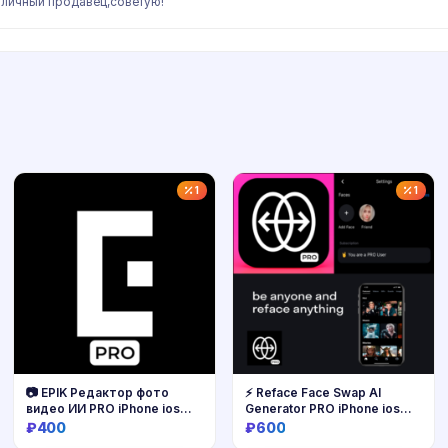
личный продавец,советую!
1
1
📷 EPIK Редактор фото
⚡ Reface Face Swap AI
видео ИИ PRO iPhone ios
Generator PRO iPhone ios
AppStore
AppStore
₽400
₽600