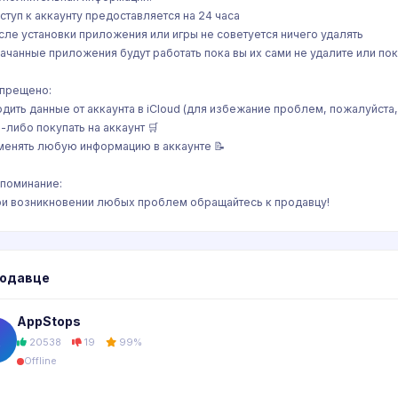
ступ к аккаунту предоставляется на 24 часа
сле установки приложения или игры не советуется ничего удалять
качанные приложения будут работать пока вы их сами не удалите или п
апрещено:
одить данные от аккаунта в iCloud (для избежание проблем, пожалуйста,
о-либо покупать на аккаунт 🛒
менять любую информацию в аккаунте 📝
апоминание:
ри возникновении любых проблем обращайтесь к продавцу!
родавце
AppStops
A
20538
19
99%
Offline