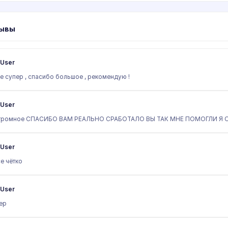
ывы
User
е супер , спасибо большое , рекомендую !
User
громное СПАСИБО ВАМ РЕАЛЬНО СРАБОТАЛО ВЫ ТАК МНЕ ПОМОГЛИ Я ОПЛ
User
е чётко
User
ep