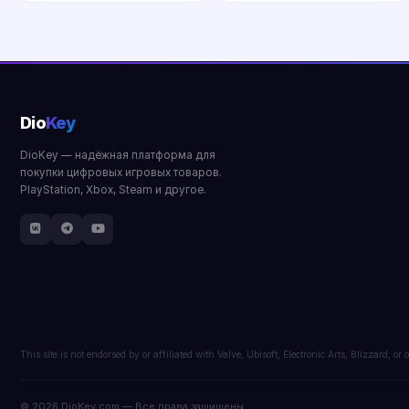
Купить
Купить
Dio
Key
DioKey — надёжная платформа для
покупки цифровых игровых товаров.
PlayStation, Xbox, Steam и другое.
This site is not endorsed by or affiliated with Valve, Ubisoft, Electronic Arts, Blizzard, 
© 2026 DioKey.com — Все права защищены.