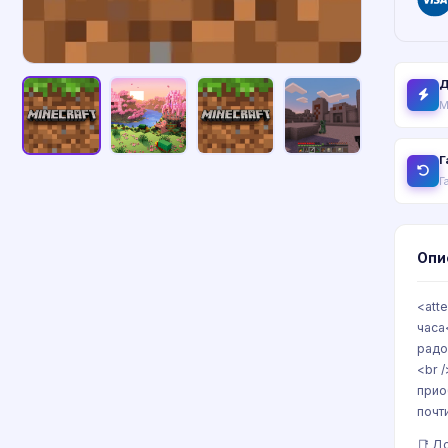
Д
М
Г
Г
Опи
<att
часа
радо
<br 
прио
почти
📑 Д