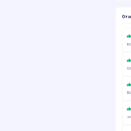
Отз
вс
О
Вс
+r