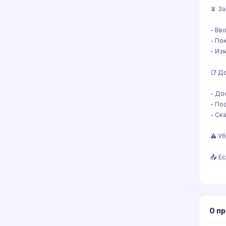
📵 З
- Вв
- По
- Из
📑 Д
- До
- По
- Ск
⚠️ У
📤 Е
О п