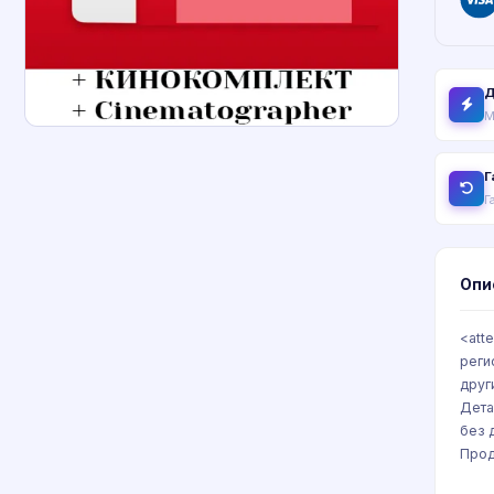
Д
М
Г
Г
Опи
<att
реги
друг
Дета
без 
Прод