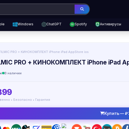
ple
Windows
ChatGPT
Spotify
Антивирусы
FILMIC PRO + КИНОКОМПЛЕКТ iPhone iPad AppStore ios
ILMIC PRO + КИНОКОМПЛЕКТ iPhone iPad Ap
ж
В наличии
399
венно • Безопасно • Гарантия
Купить — ₽