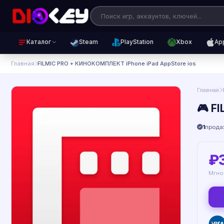
Каталог
Steam
PlayStation
Xbox
Ap
Главная
FILMIC PRO + КИНОКОМПЛЕКТ iPhone iPad AppStore ios
Главная
🎮 F
1
прода
₽
Мгно