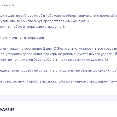
апрещено:
одить данные в iCloud (чтобы избежать проблем, внимательно прочитайте
купать что-либо используя предоставленный аккаунт 🛒
менять любую информацию в аккаунте 📝
ополнительная информация:
ступ к аккаунту составляет 2 дня. ⏰ Желательно, установить все сразу 
сле установки приложения или игры не рекомендуется ничего удалять. 
ачанные приложения будут работать, пока вы сами их не удалите. 🙌
бедительная просьба не оставлять отрицательные отзывы до связи с пр
сли у вас возникли проблемы, пожалуйста, свяжитесь с продавцом! Так
родавце