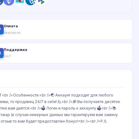
Оплата
Безопасно
Поддержка
24/7
Т<br />Особенности:<br />🌏 Аккаунт подходит для любого
мы, то продавец 24/7 в сети! 🙋<br />🎁 Вы получаете десяток
и вам даётся:<br />🗳 Логин и пароль к аккаунту 🗳<br />📚
товар (в случаи неверных данных мы гарантируем вам замену
отзыв то вам будет предоставлен бонус!<br /><br />P.S.