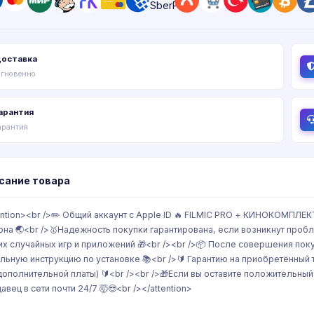
оставка
гновенно
арантия
арантия
сание товара
ention><br />✏️ Общий аккаунт с Apple ID 🔥 FILMIC PRO + КИНОКОМПЛЕК
она 🌏<br />🥇Надежность покупки гарантирована, если возникнут пробле
их случайных игр и приложений 🎁<br /><br />📦 После совершения покупк
льную инструкцию по установке 📚<br />🔰 Гарантию на приобретённый 
дополнительной платы) 🔰<br /><br />🎁Если вы оставите положительный 
авец в сети почти 24/7 🤯😎<br /></attention>