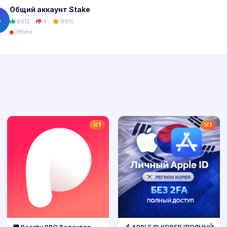
Общий аккаунт Stake
�
6012
4
99%
Offline
1
1