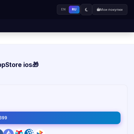
EN
RU
Мои покупки
pStore ios🎁
399