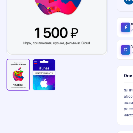
Д
М
Г
Г
Опи
❗️ВН
абсо
возм
росс
инст