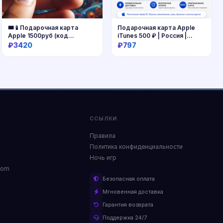
🎟📱Подарочная карта
Подарочная карта Apple
Apple 1500руб (код
iTunes 500 ₽ | Россия |
AppStore 1500)
Моментальная доставка
₽3420
₽797
Купить
Купить
ССЫЛКИ
Правила
Политика конфиденциальности
Ночь игр
com
Безопасная оплата
Мгновенная доставка
Гарантия возврата
Поддержка 24/7