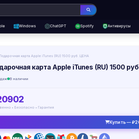
ple
Windows
ChatGPT
Spotify
Антивирусы
Подарочная карта Apple iTunes (RU) 1500 руб. ЦЕНА
дарочная карта Apple iTunes (RU) 1500 ру
одаж
В наличии
20902
венно • Безопасно • Гарантия
Купить — ₽2