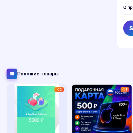
О п
S
Похожие товары
2
1