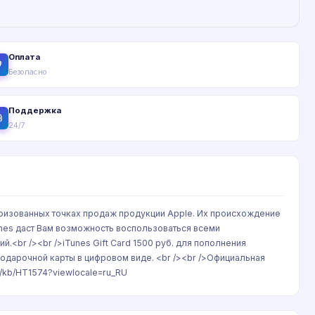
Оплата
Безопасно
Поддержка
24/7
ризованных точках продаж продукции Apple. Их происхождение
nes даст Вам возможность воспользоваться всеми
.<br /><br />iTunes Gift Card 1500 руб. для пополнения
подарочной карты в цифровом виде. <br /><br />Официальная
m/kb/HT1574?viewlocale=ru_RU