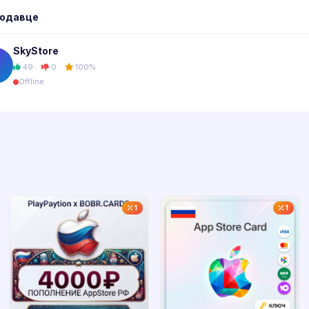
родавце
SkyStore
49
0
100%
Offline
1
1