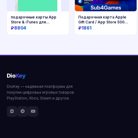
подарочные карты App
Подарочная карта Apple
Store & iTunes для
Gift Card / App Store 500
пополнения баланса Apple
RUB, регион Russian
₽8804
₽1861
ID
Federation, цифр
Купить
Купить
Dio
Key
DioKey — надёжная платформа для
покупки цифровых игровых товаров.
PlayStation, Xbox, Steam и другое.