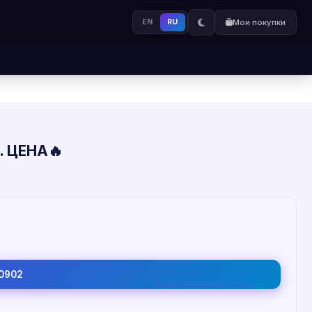
EN
RU
Мои покупки
б. ЦЕНА🔥
0902