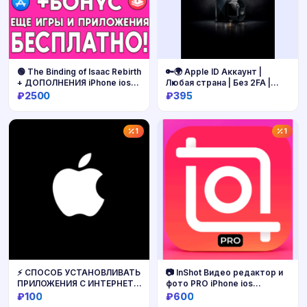
🟢 The Binding of Isaac Rebirth
🔑🌍 Apple ID Аккаунт |
+ ДОПОЛНЕНИЯ iPhone ios
Любая страна | Без 2FA |
AppStore iPad MAC MACOS
Надёжный доступ 📱
₽2500
₽395
Купить
Купить
1
1
⚡️ СПОСОБ УСТАНОВЛИВАТЬ
📷 InShot Видео редактор и
ПРИЛОЖЕНИЯ С ИНТЕРНЕТА
фото PRO iPhone ios
НА IOS
AppStore
₽100
₽600