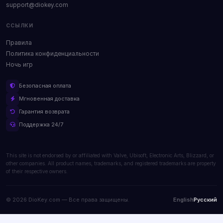
support@diokey.com
ССЫЛКИ
Правила
Политика конфиденциальности
Ночь игр
Безопасная оплата
Мгновенная доставка
Гарантия возврата
Поддержка 24/7
This site is not endorsed by or affiliated with Valve, Ubisoft, Electronic Arts, Blizzard, or
other companies. All product names, trademarks, and registered trademarks are property
of their respective owners.
© 2026 DioKey.com — Все права защищены.
English
Русский