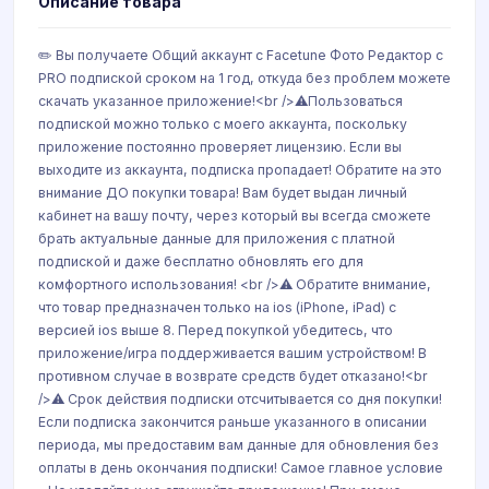
Описание товара
✏️ Вы получаете Общий аккаунт с Facetune Фото Редактор c
PRO подпиской сроком на 1 год, откуда без проблем можете
скачать указанное приложение!<br />⚠️Пользоваться
подпиской можно только с моего аккаунта, поскольку
приложение постоянно проверяет лицензию. Если вы
выходите из аккаунта, подписка пропадает! Обратите на это
внимание ДО покупки товара! Вам будет выдан личный
кабинет на вашу почту, через который вы всегда сможете
брать актуальные данные для приложения с платной
подпиской и даже бесплатно обновлять его для
комфортного использования! <br />⚠️ Обратите внимание,
что товар предназначен только на ios (iPhone, iPad) с
версией ios выше 8. Перед покупкой убедитесь, что
приложение/игра поддерживается вашим устройством! В
противном случае в возврате средств будет отказано!<br
/>⚠️ Срок действия подписки отсчитывается со дня покупки!
Если подписка закончится раньше указанного в описании
периода, мы предоставим вам данные для обновления без
оплаты в день окончания подписки! Самое главное условие