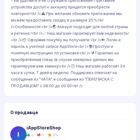
- Не удаляйте и не сгружайте приложение! При смене
устройства доступ к аккаунту придется приобрести
повторно!<br />⚠️ При желании обновить приложение мы
можем предоставить скидку в размере 25%<br
/>Особенности:<br />🌏 Аккаунт подходит для любой страны
и региона !<br />✅ Наш магазин гарантирует вам надежность!
<br />📦 Оформив покупку вы получаете:<br />🔑 Логин и
пароль к учетной записи AppStore<br />📚Простую и
понятную инструкцию по установке<br />🔰 Гарантию на
приобретённый товар (в случаи неверных данных мы
гарантируем вам замену)<br />🕑 Наш магазин работает 24
часа в сутки, 7 дней в неделю. Поддержка отвечает на
сообщения из "ЧАТА" и сообщения из "ПЕРЕПИСКА С
ПРОДАВЦОМ" с 08:00 до 00:00<br />
О продавце
iAppStoreShop
I
0
0
0%