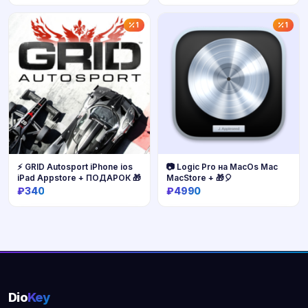
Купить
Купить
1
1
⚡️ GRID Autosport iPhone ios
📷 Logic Pro на MacOs Mac
iPad Appstore + ПОДАРОК 🎁
MacStore + 🎁🎈
₽340
₽4990
Купить
Купить
Dio
Key