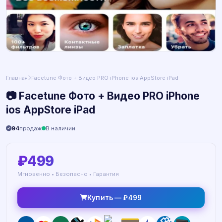
Главная
Facetune Фото + Видео PRO iPhone ios AppStore iPad
📷 Facetune Фото + Видео PRO iPhone
ios AppStore iPad
94
продаж
В наличии
₽499
Мгновенно • Безопасно • Гарантия
Купить — ₽499