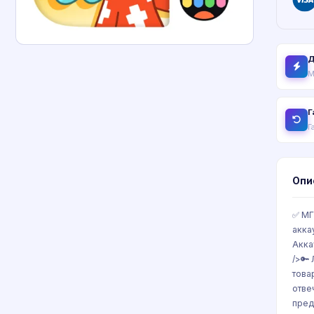
Д
М
Г
Г
Опи
✅ МГ
акка
Акка
/>🔑
това
отве
пред