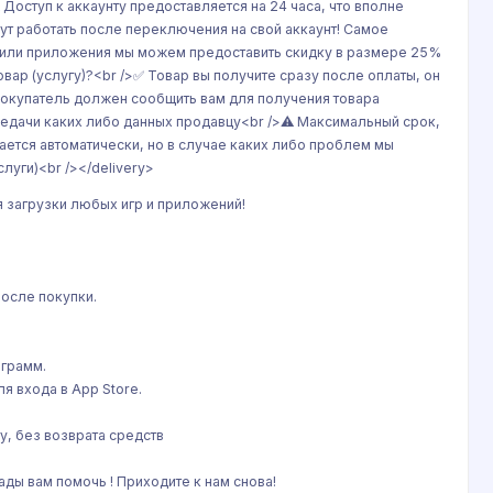
 Доступ к аккаунту предоставляется на 24 часа, что вполне
ут работать после переключения на свой аккаунт! Самое
гры или приложения мы можем предоставить скидку в размере 25%
овар (услугу)?<br />✅ Товар вы получите сразу после оплаты, он
 покупатель должен сообщить вам для получения товара
ередачи каких либо данных продавцу<br />⚠️ Максимальный срок,
дается автоматически, но в случае каких либо проблем мы
луги)<br /></delivery>
я загрузки любых игр и приложений!
после покупки.
ограмм.
я входа в App Store.
у, без возврата средств
ды вам помочь ! Приходите к нам снова!