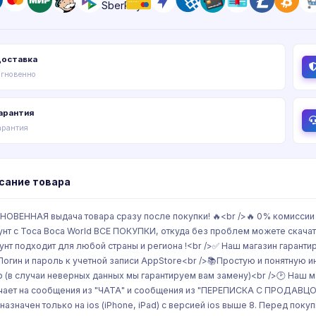
оставка
гновенно
арантия
арантия
сание товара
НОВЕННАЯ выдача товара сразу после покупки! 🔥<br />🔥 0% комиссии 
унт с Toca Boca World ВСЕ ПОКУПКИ, откуда без проблем можете скачат
унт подходит для любой страны и региона !<br />✅ Наш магазин гаранти
 Логин и пароль к учетной записи AppStore<br />📚Простую и понятную 
р (в случаи неверных данных мы гарантируем вам замену)<br />🕑 Наш м
чает на сообщения из "ЧАТА" и сообщения из "ПЕРЕПИСКА С ПРОДАВЦОМ"
назначен только на ios (iPhone, iPad) с версией ios выше 8. Перед по