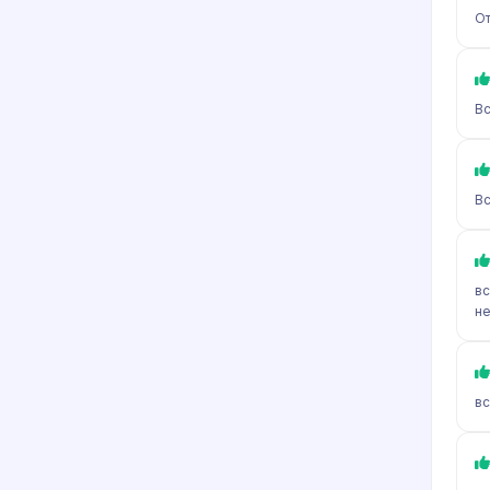
От
Вс
Вс
вс
не
вс