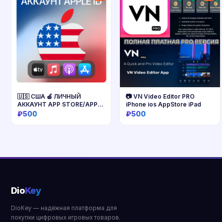
🇺🇸 США 🍏 ЛИЧНЫЙ
📷 VN Video Editor PRO
АККАУНТ APP STORE/APPLE
iPhone ios AppStore iPad
ID
₽500
₽500
Купить
Купить
Dio
Key
DioKey — надёжная платформа для
покупки цифровых игровых товаров.