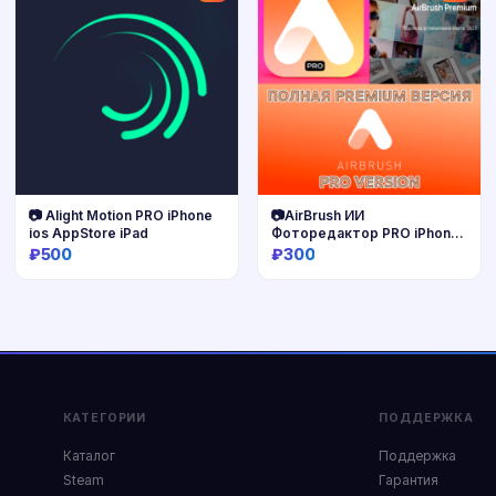
📷 Alight Motion PRO iPhone
📷AirBrush ИИ
ios AppStore iPad
Фоторедактор PRO iPhone
iPad AppStore ios
₽500
₽300
Купить
Купить
КАТЕГОРИИ
ПОДДЕРЖКА
Каталог
Поддержка
Steam
Гарантия