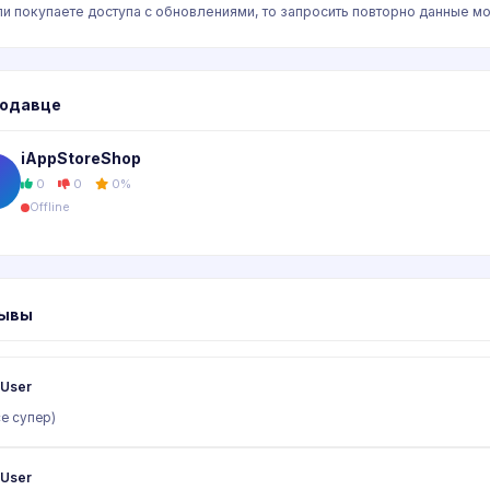
сли покупаете доступа с обновлениями, то запросить повторно данные 
родавце
iAppStoreShop
0
0
0%
Offline
ывы
User
е супер)
User