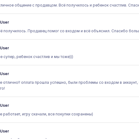
личное общение с продавцом. Всё получилось и ребенок счастлив. Спас
User
ё получилось. Продавец помог со входом и всё объяснил. Спасибо боль
User
е супер, ребенок счастлив и мы тоже)))
User
е отлично!! оплата прошла успешно, были проблемы со входом в аккаунт,
го!
User
е работает, игру скачали, все покупки сохранены)
User