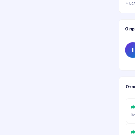
⭐️ Е
О п
I
Отз
Вс