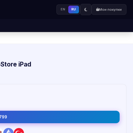
EN
RU
Мои покупки
Store iPad
799