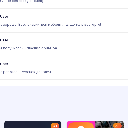
лично! ребенок доволен)
User
е хорошо! Все локации, вся мебель и тд. Дочка в восторге!
User
е получилось, Спасибо большое!
User
е работает! Ребенок доволен.
1
1