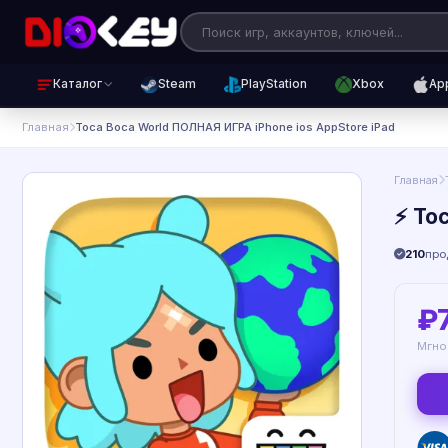
Каталог
Steam
PlayStation
Xbox
Ap
Главная
Toca Boca World ПОЛНАЯ ИГРА iPhone ios AppStore iPad
Главная
⚡ To
210
про
₽
Мгно