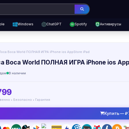
ple
Windows
ChatGPT
Spotify
Антивирусы
Toca Boca World ПОЛНАЯ ИГРА iPhone ios AppStore iPad
ca Boca World ПОЛНАЯ ИГРА iPhone ios App
даж
В наличии
799
венно • Безопасно • Гарантия
Купить — ₽