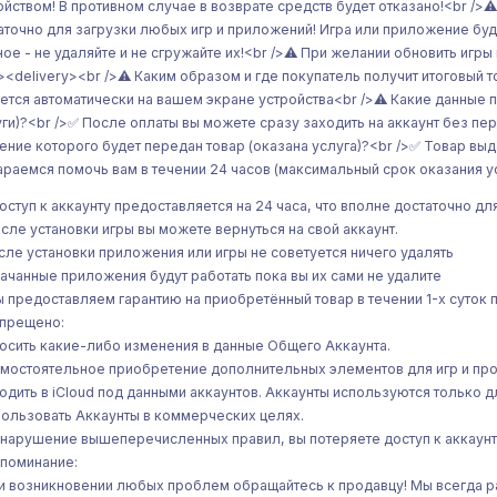
ойством! В противном случае в возврате средств будет отказано!<br />⚠️
аточно для загрузки любых игр и приложений! Игра или приложение буд
ное - не удаляйте и не сгружайте их!<br />⚠️ При желании обновить и
/><delivery><br />⚠️ Каким образом и где покупатель получит итоговый т
ется автоматически на вашем экране устройства<br />⚠️ Какие данные
уги)?<br />✅ После оплаты вы можете сразу заходить на аккаунт без п
чение которого будет передан товар (оказана услуга)?<br />✅ Товар вы
араемся помочь вам в течении 24 часов (максимальный срок оказания ус
оступ к аккаунту предоставляется на 24 часа, что вполне достаточно дл
осле установки игры вы можете вернуться на свой аккаунт.
сле установки приложения или игры не советуется ничего удалять
качанные приложения будут работать пока вы их сами не удалите
ы предоставляем гарантию на приобретённый товар в течении 1-х суток 
апрещено:
носить какие-либо изменения в данные Общего Аккаунта.
амостоятельное приобретение дополнительных элементов для игр и пр
ходить в iCloud под данными аккаунтов. Аккаунты используются только дл
пользовать Аккаунты в коммерческих целях.
а нарушение вышеперечисленных правил, вы потеряете доступ к аккаунт
апоминание:
ри возникновении любых проблем обращайтесь к продавцу! Мы всегда ра