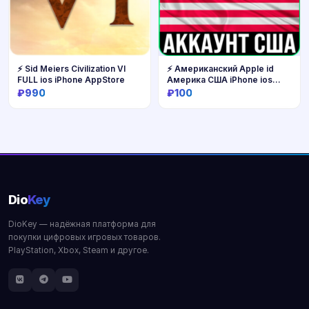
⚡️ Sid Meiers Civilization VI
⚡ Американский Apple id
FULL ios iPhone AppStore
Америка США iPhone ios
AppStore
₽990
₽100
Купить
Купить
Dio
Key
DioKey — надёжная платформа для
покупки цифровых игровых товаров.
PlayStation, Xbox, Steam и другое.