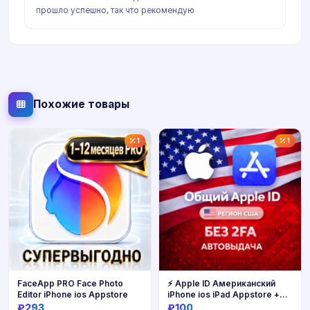
прошло успешно, так что рекомендую
Похожие товары
1
1
FaceApp PRO Face Photo
⚡️ Apple ID Американский
Editor iPhone ios Appstore
iPhone ios iPad Appstore +🎁
🎈 USA ICLOUD ЛИЧНЫЙ БЕЗ
₽293
₽100