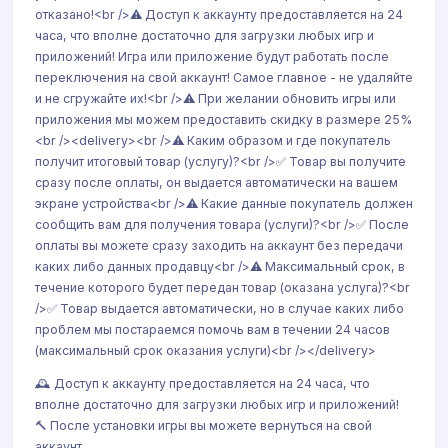
отказано!<br />⚠️ Доступ к аккаунту предоставляется на 24
часа, что вполне достаточно для загрузки любых игр и
приложений! Игра или приложение будут работать после
переключения на свой аккаунт! Самое главное - не удаляйте
и не сгружайте их!<br />⚠️ При желании обновить игры или
приложения мы можем предоставить скидку в размере 25%
<br /><delivery><br />⚠️ Каким образом и где покупатель
получит итоговый товар (услугу)?<br />✅ Товар вы получите
сразу после оплаты, он выдается автоматически на вашем
экране устройства<br />⚠️ Какие данные покупатель должен
сообщить вам для получения товара (услуги)?<br />✅ После
оплаты вы можете сразу заходить на аккаунт без передачи
каких либо данных продавцу<br />⚠️ Максимальный срок, в
течение которого будет передан товар (оказана услуга)?<br
/>✅ Товар выдается автоматически, но в случае каких либо
проблем мы постараемся помочь вам в течении 24 часов
(максимальный срок оказания услуги)<br /></delivery>
🕰 Доступ к аккаунту предоставляется на 24 часа, что
вполне достаточно для загрузки любых игр и приложений!
🔨 После установки игры вы можете вернуться на свой
аккаунт.