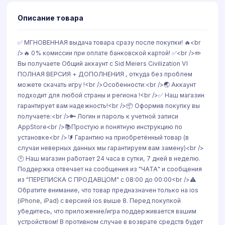
Описание товара
✅ МГНОВЕННАЯ выдача товара сразу после покупки! 🔥<br
/>🔥 0% комиссии при оплате банковской картой! ✅<br />✏️
Вы получаете Общий аккаунт с Sid Meiers Civilization VI
ПОЛНАЯ ВЕРСИЯ + ДОПОЛНЕНИЯ , откуда без проблем
можете скачать игру !<br />Особенности:<br />🌏 Аккаунт
подходит для любой страны и региона !<br />✅ Наш магазин
гарантирует вам надежность!<br />📦 Оформив покупку вы
получаете:<br />🔑 Логин и пароль к учетной записи
AppStore<br />📚Простую и понятную инструкцию по
установке<br />🔰 Гарантию на приобретённый товар (в
случаи неверных данных мы гарантируем вам замену)<br />
🕑 Наш магазин работает 24 часа в сутки, 7 дней в неделю.
Поддержка отвечает на сообщения из "ЧАТА" и сообщения
из "ПЕРЕПИСКА С ПРОДАВЦОМ" с 08:00 до 00:00<br />⚠️
Обратите внимание, что товар предназначен только на ios
(iPhone, iPad) с версией ios выше 8. Перед покупкой
убедитесь, что приложение/игра поддерживается вашим
устройством! В противном случае в возврате средств будет