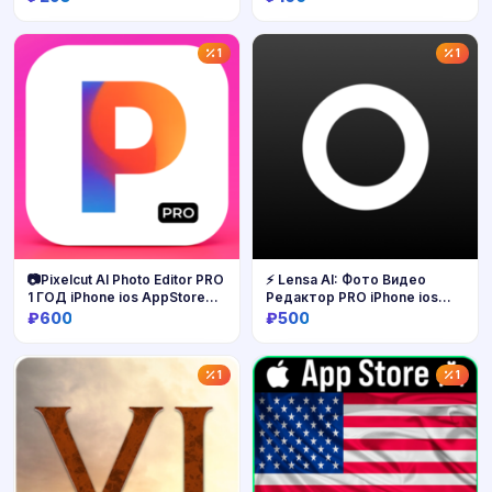
2FA
Купить
Купить
1
1
📷Pixelcut AI Photo Editor PRO
⚡ Lensa AI: Фото Видео
1 ГОД iPhone ios AppStore
Редактор PRO iPhone ios
iPad
AppStore
₽600
₽500
Купить
Купить
1
1