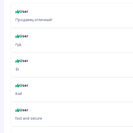
User
Продавец отличный!
User
гуд
User
👍
User
Kaif
User
fast and secure