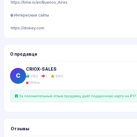
https://time.is/en/Buenos_Aires
🌐 Интересные сайты
https://diokey.com
О продавце
CRIOX-SALES
C
2182
1
99%
Offline
За положительный отзыв продавец даёт подарочную карту на ₽17.
Отзывы