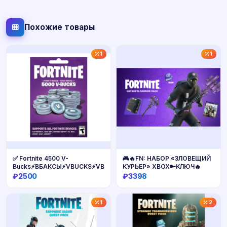
Похожие товары
1
1
✅ Fortnite 4500 V-
🎮🔥FN: НАБОР «ЗЛОВЕЩИЙ
Bucks⚡️ВБАКСЫ⚡️VBUCKS⚡️VB⚡️ВБ⚡️
КУРЬЕР» XBOX🔑КЛЮЧ🔥
₽2500
₽3398
Купить
Купить
1
2