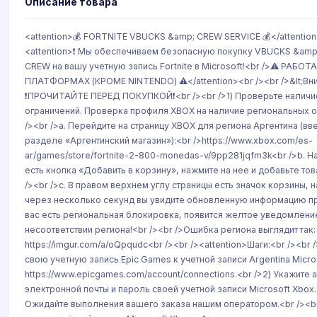
Описание товара
<attention>💰 FORTNITE VBUCKS &amp; CREW SERVICE 💰</attention
<attention>❗ Мы обеспечиваем безопасную покупку VBUCKS &amp
CREW на вашу учетную запись Fortnite в Microsoft!<br />⚠️ РАБОТ
ПЛАТФОРМАХ (КРОМЕ NINTENDO) ⚠️</attention><br /><br />&lt;Вн
❗ПРОЧИТАЙТЕ ПЕРЕД ПОКУПКОЙ❗<br /><br />1) Проверьте наличи
ограничений. Проверка профиля XBOX на наличие региональных о
/><br />a. Перейдите на страницу XBOX для региона Аргентина (вв
разделе «Аргентинский магазин»):<br />https://www.xbox.com/es-
ar/games/store/fortnite-2-800-monedas-v/9pp281jqfm3k<br />b. Н
есть кнопка «Добавить в корзину», нажмите на нее и добавьте тов
/><br />c. В правом верхнем углу страницы есть значок корзины, н
через несколько секунд вы увидите обновленную информацию пр
вас есть региональная блокировка, появится желтое уведомлени
несоответствии региона!<br /><br />Ошибка региона выглядит так:
https://imgur.com/a/oQpqudc<br /><br /><attention>Шаги:<br /><br
свою учетную запись Epic Games к учетной записи Argentina Micro
https://www.epicgames.com/account/connections.<br />2) Укажите 
электронной почты и пароль своей учетной записи Microsoft Xbox.
Ожидайте выполнения вашего заказа нашим оператором.<br /><br 