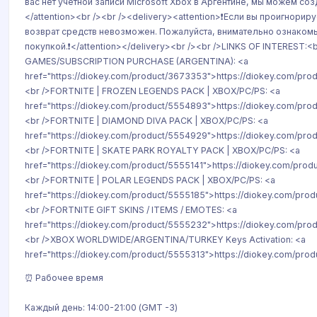
вас нет учётной записи Microsoft Xbox в Аргентине, мы можем созд
</attention><br /><br /><delivery><attention>❗Если вы проигнориру
возврат средств невозможен. Пожалуйста, внимательно ознаком
покупкой.❗</attention></delivery><br /><br />LINKS OF INTEREST:<
GAMES/SUBSCRIPTION PURCHASE (ARGENTINA): <a
href="https://diokey.com/product/3673353">https://diokey.com/pr
<br />FORTNITE | FROZEN LEGENDS PACK | XBOX/PC/PS: <a
href="https://diokey.com/product/5554893">https://diokey.com/pr
<br />FORTNITE | DIAMOND DIVA PACK | XBOX/PC/PS: <a
href="https://diokey.com/product/5554929">https://diokey.com/pr
<br />FORTNITE | SKATE PARK ROYALTY PACK | XBOX/PC/PS: <a
href="https://diokey.com/product/5555141">https://diokey.com/prod
<br />FORTNITE | POLAR LEGENDS PACK | XBOX/PC/PS: <a
href="https://diokey.com/product/5555185">https://diokey.com/pro
<br />FORTNITE GIFT SKINS / ITEMS / EMOTES: <a
href="https://diokey.com/product/5555232">https://diokey.com/pr
<br />XBOX WORLDWIDE/ARGENTINA/TURKEY Keys Activation: <a
href="https://diokey.com/product/5555313">https://diokey.com/pro
⏰ Рабочее время
Каждый день: 14:00-21:00 (GMT -3)