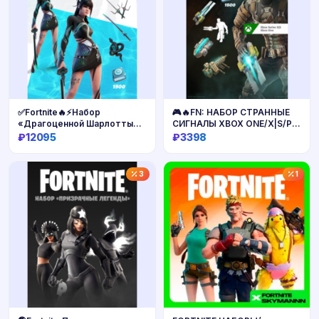
✅Fortnite🔥⚡️Набор
🎮🔥FN: НАБОР СТРАННЫЕ
«Драгоценной Шарлотты»
СИГНАЛЫ XBOX ONE/X|S/PC
+1500 Vbucks✅
🔑КЛЮЧ🔥
₽12095
₽3398
Купить
Купить
3
1