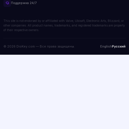
Поддержка 24/7
This site is not endorsed by or affiliated with Valve, Ubisoft, Electronic Arts, Blizzard, or
other companies. All product names, trademarks, and registered trademarks are property
of their respective owners.
© 2026 DioKey.com — Все права защищены.
English
Русский