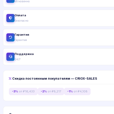
Мгновенно
Оплата
Безопасно
Гарантия
Гарантия
Поддержка
24/7
Скидка постоянным покупателям — CRIOX-SALES
-3%
от ₽16,433
-2%
от ₽8,217
-1%
от ₽4,108