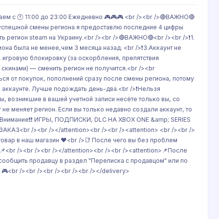
аем с 🕐 11:00 до 23:00 Ежедневно 🎮🎮🎮 <br /><br />🔴ВАЖНО🔴
После успешной смены региона я предоставлю последние 4 цифры
ь регион steam на Украину.<br /><br />🔴ВАЖНО🔴<br /><br />❗️1.
она была не менее,чем З месяца назад. <br />❗️3.Аккаунт не
, игровую блокировку (за оскорбления, препятствия
скинами) — сменить регион не получится.<br /><br
ться от покупок, пополнений сразу после смены региона, потому
 аккаунте. Лучше подождать день-два.<br />❗️Нельзя
, возникшие в вашей учетной записи несёте только вы, со
не меняет регион. Если вы только недавно создали аккаунт, то
on>❗❗Внимание❗❗ ИГРЫ, ПОДПИСКИ, DLC НА XBOX ONE &amp; SERIES
<br /><br /></attention><br /><br /><attention> <br /><br />
товар в наш магазин ❤️<br />📑 После чего вы без проблем
<br /><br /><br /></attention><br /><br /><attention>📌После
сообщить продавцу в раздел "Переписка с продавцом" или по
🎮<br /><br /><br /><br /><br /></delivery>