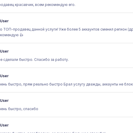
одавец красавчик, всем рекомендую его.
User
о ТОП-продавец данной услуги! Уже более 5 аккаунтов сменил регион (дру
екомендую 👍
User
е сделали быстро. Спасибо за работу.
User
ень быстро, прям реально быстро Брал услугу дважды, аккаунты не бло
User
ень быстро, спасибо
User