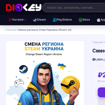
Каталог
Steam
PlayStation
Xbox
Ap
Главная
Смена региона Стим Украина Steam UA
Главная
Смен
1,001
п
₽
Мгно