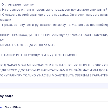
1: Оплачиваете покупку
2: На странице оплаты в переписку с продавцом присылаете уникальный
3: Ожидаете на этой странице ответа продавца. Он уточнит на месте ли в
ризации
4: Продавец покупает игру. Выходит из аккаунта. Желает вам приятной иг
ИВАЦИЯ ПРОИСХОДИТ В ТЕЧЕНИЕ 20 минут до 1 ЧАСА ПОСЛЕ ПОКУП
ДА!
Я РАБОТЫ С 10-00 до 23-00 по МСК
 НЕ НАШЛИ ИНТЕРЕСУЮЩУЮ ИГРУ / DLC В ПОИСКЕ?
 ПОД ЗАКАЗ МОЖЕМ ПРИОБРЕСТИ ДЛЯ ВАС ЛЮБУЮ ИГРУ ДЛЯ XBOX ONE 
 ДЛЯ ЭТОГО ДОСТАТОЧНО НАПИСАТЬ НАМ В ОНЛАЙН ЧАТ И МЫ ДОБА
 ПОКУПАЯ ИГРУ ТОЛЬКО У НАС ВЫ МОЖЕТЕ БЫТЬ УВЕРЕНЫ В ГАРАНТИ
родавце
Dani Filth