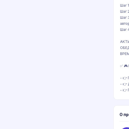
Шаг 
Шаг 
Шаг 
авто
Шаг 
АКТ
ОБЕ
ВРЕМ
✅ 🎮
- 👉
- 👉
- 👉
О п