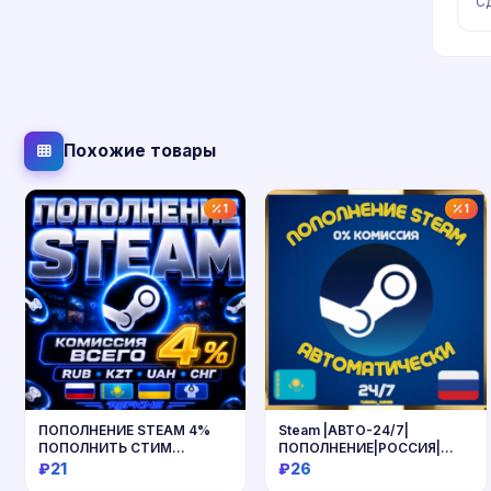
Сд
Похожие товары
1
1
ПОПОЛНЕНИЕ STEAM 4%
Steam |АВТО-24/7|
ПОПОЛНИТЬ СТИМ
ПОПОЛНЕНИЕ|РОССИЯ|
РОССИЯ КАЗАХСТАН
КАЗАХСТАН|УКРАИНА
₽21
₽26
УКРАИНА СНГ РУБЛ UAH