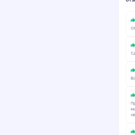
От
Сд
Вс
Пр
ка
св