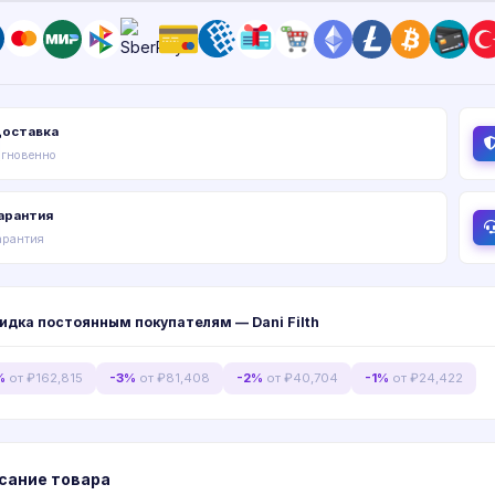
оставка
гновенно
арантия
арантия
идка постоянным покупателям — Dani Filth
%
от ₽162,815
-3%
от ₽81,408
-2%
от ₽40,704
-1%
от ₽24,422
сание товара