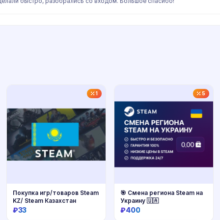
елали быстро, разобрались со входом. Большое спасибо!
1
5
Покупка игр/товаров Steam
🎯 Смена региона Steam на
KZ/ Steam Казахстан
Украину 🇺🇦
₽33
₽400