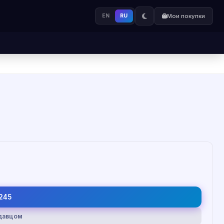
EN
RU
Мои покупки
245
одавцом