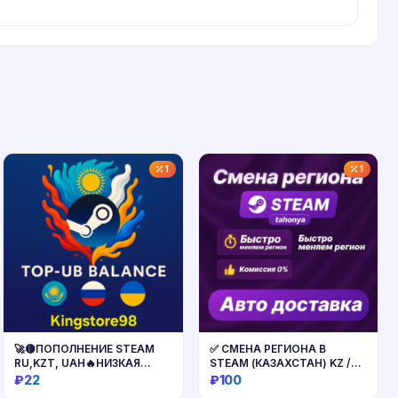
1
1
🚀🟡ПОПОЛНЕНИЕ STEAM
✅ СМЕНА РЕГИОНА В
RU,KZT, UAH🔥НИЗКАЯ
STEAM (КАЗАХСТАН) KZ /
КОМИССИЯ💎
ТЕНГЕ
₽22
₽100