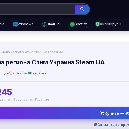
ple
Windows
ChatGPT
Spotify
Антивирусы
Смена региона Стим Украина Steam UA
а региона Стим Украина Steam UA
родаж
2 Отзывы
В наличии
245
венно • Безопасно • Гарантия
Купить — ₽
Связаться с пр