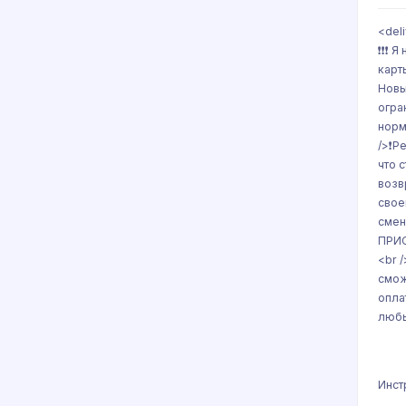
<del
❗️❗️
карт
Новы
огра
норм
/>❗️
что 
возв
свое
смен
ПРИО
<br 
смож
опла
любы
Инст