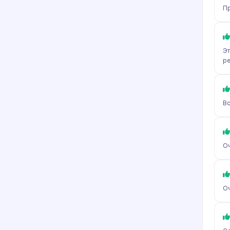
Пр
Эт
р
Вс
Оч
Оч