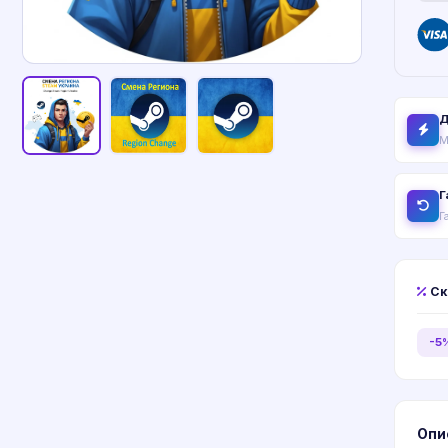
Д
М
Г
Г
Ск
-5
Опи