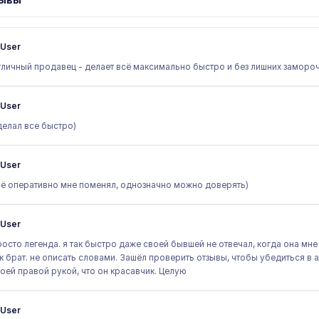
User
личный продавец - делает всё максимально быстро и без лишних замороч
User
елал все быстро)
User
ё оперативно мне поменял, однозначно можно доверять)
User
осто легенда. я так быстро даже своей бывшей не отвечал, когда она мне на
к брат. не описать словами. Зашёл проверить отзывы, чтобы убедиться в
оей правой рукой, что он красавчик. Целую
User