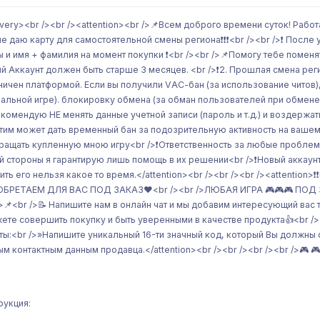
ivery><br /><br /><attention><br />📌Всем доброго времени суток! Работ
❗️ Я не даю карту для самостоятельной смены региона❗️❗️❗️<br /><br />❗️ 
ы и имя + фамилия на момент покупки ❗️<br /><br />📌Помогу тебе поменят
й Аккаунт должен быть старше З месяцев. <br />❗️2. Прошлая смена реги
ничен платформой. Если вы получили VАС-бан (за использование читов)
альной игре). блокировку обмена (за обман пользователей при обмене 
Рекомендую НЕ менять данные учетной записи (пароль и т.д.) и воздержа
стим может дать временный бан за подозрительную активность на вашем
ращать купленную мною игру<br />❗️Ответственность за любые проблемы
й стороны я гарантирую лишь помощь в их решении<br />❗️Новый аккаунт 
ить его нельзя какое то время.</attention><br /><br /><br /><attenti
БРЕТАЕМ ДЛЯ ВАС ПОД ЗАКАЗ❤️<br /><br />ЛЮБАЯ ИГРА 🎮🎮🎮 ПОД ЗАКАЗ
/>📌<br />📝 Напишите нам в онлайн чат и мы добавим интересующий вас 
ете совершить покупку и быть уверенными в качестве продукта👍<br />📌
ты:<br />»Напишите уникальный 16-ти значный код, который Вы должны 
м контактным данным продавца.</attention><br /><br /><br /><br />🎮 🎮 
рукция: