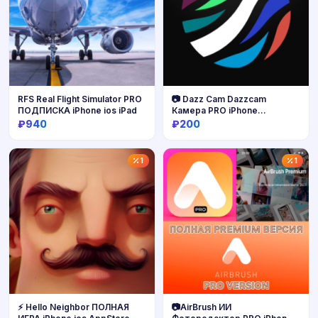
RFS Real Flight Simulator PRO
📷 Dazz Cam Dazzcam
ПОДПИСКА iPhone ios iPad
Камера PRO iPhone
AppStore ios iPad
₽940
₽200
Купить
Купить
1
1
⚡ Hello Neighbor ПОЛНАЯ
📷AirBrush ИИ