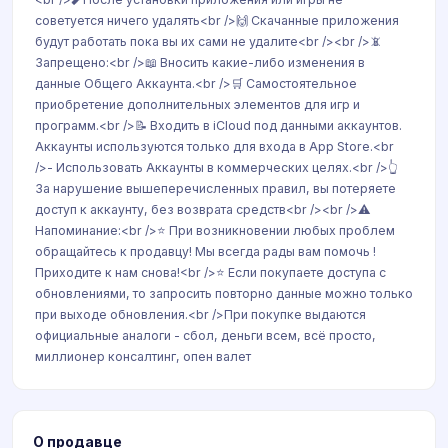
советуется ничего удалять<br />🙌 Скачанные приложения
будут работать пока вы их сами не удалите<br /><br />📵
Запрещено:<br />📖 Вносить какие-либо изменения в
данные Общего Аккаунта.<br />🛒 Самостоятельное
приобретение дополнительных элементов для игр и
программ.<br />📝 Входить в iCloud под данными аккаунтов.
Аккаунты используются только для входа в App Store.<br
/>- Использовать Аккаунты в коммерческих целях.<br />👆
За нарушение вышеперечисленных правил, вы потеряете
доступ к аккаунту, без возврата средств<br /><br />⚠️
Напоминание:<br />⭐️ При возникновении любых проблем
обращайтесь к продавцу! Мы всегда рады вам помочь !
Приходите к нам снова!<br />⭐️ Если покупаете доступа с
обновлениями, то запросить повторно данные можно только
при выходе обновления.<br />При покупке выдаются
официальные аналоги - сбол, деньги всем, всё просто,
миллионер консалтинг, опен валет
О продавце