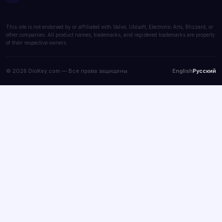
This site is not endorsed by or affiliated with Valve, Ubisoft, Electronic Arts, Blizzard, or
other companies. All product names, trademarks, and registered trademarks are property
of their respective owners.
© 2026 DioKey.com — Все права защищены.
English
Русский