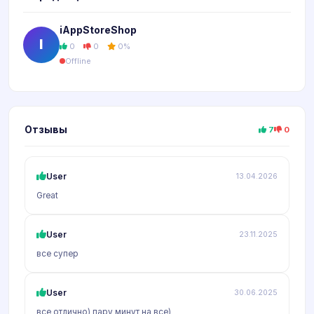
iAppStoreShop
I
0
0
0%
Offline
Отзывы
7
0
User
13.04.2026
Great
User
23.11.2025
все супер
User
30.06.2025
все отлично) пару минут на все)