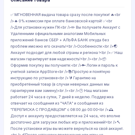
✅ МГНОВЕННАЯ выдача товара сразу после покупки! 🔥<br
/>🔥 0% комиссии при оплате банковской картой! ✅<br
/>Для установки нужен ПК<br />✏️ Вы получаете Аккаунт с
Удаленными официальными аналогами Мобильных
приложений банков СБЕР + АЛЬФА БАНК откуда без
проблем иможно его скачать!<br />Особенности:<br />🌏
Аккаунт подходит для любой страны и региона !<br />✅ Наш
магазин гарантирует вам надежность!<br /><br />📦
Оформив покупку вы получаете:<br />🔑 Логин и пароль к
учетной записи AppStore<br />📚Простую и понятную
инструкцию по установке<br />🔰 Гарантию на
приобретённый товар (в случаи неверных данных мы
гарантируем вам замену)<br /><br />🕑 Наш магазин
работает 24 часа в сутки, 7 дней в неделю. Поддержка
отвечает на сообщения из "ЧАТА" и сообщения из
"ПЕРЕПИСКА С ПРОДАВЦОМ" с 08:00 до 00:00<br />🕰
Доступ к аккаунту предоставляется на 24 часа, что вполне
достаточно для загрузки любых игр и приложений!<br />🔨
После установки игры вы можете вернуться на свой аккаунт.
<br />🧨После установки приложения или игры не