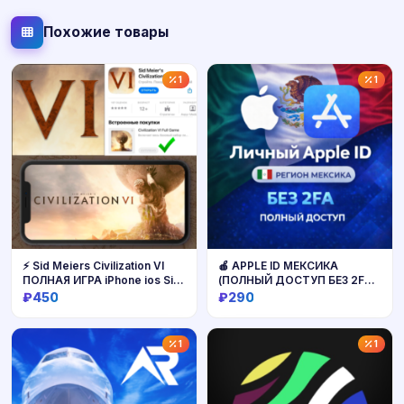
Похожие товары
1
1
⚡️ Sid Meiers Civilization VI
🍎 APPLE ID МЕКСИКА
ПОЛНАЯ ИГРА iPhone ios Sid
(ПОЛНЫЙ ДОСТУП БЕЗ 2FA)
Meier&acute;s Civilization
НАВСЕГДА ВАШ iPhone ios
₽450
₽290
AppStore
Купить
Купить
1
1