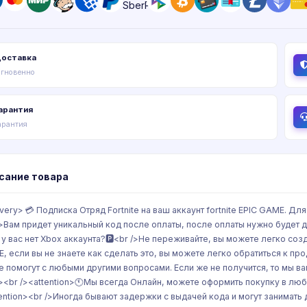
оставка
гновенно
арантия
арантия
сание товара
ivery> 💳 Подписка Отряд Fortnite на ваш аккаунт fortnite EPIC GAME. Д
/>Вам придет уникальный код после оплаты, после оплаты нужно будет дать
 у вас нет Xbox аккаунта?🅿️<br />Не переживайте, вы можете легко созд
, если вы не знаете как сделать это, вы можете легко обратиться к про
е помогут с любыми другими вопросами. Если же не получится, то мы ва
/><br /><attention>🕚Мы всегда Онлайн, можете оформить покупку в люб
tention><br />Иногда бывают задержки с выдачей кода и могут занимать 