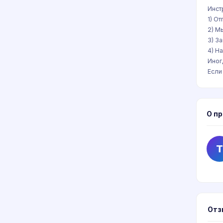
Инст
1) О
2) М
3) З
4) Н
Иног
Если
О п
T
Отз