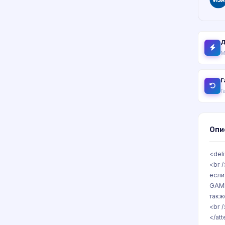
Д
М
Г
Г
Опи
<del
<br 
если
GAME
такж
<br 
</at