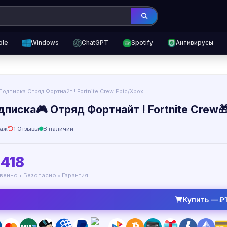
ple
Windows
ChatGPT
Spotify
Антивирусы
Подписка Отряд Фортнайт ! Fortnite Crew Epic/Xbox
дписка🎮 Отряд Фортнайт ! Fortnite Crew
аж
1 Отзывы
В наличии
1418
венно • Безопасно • Гарантия
Купить — ₽