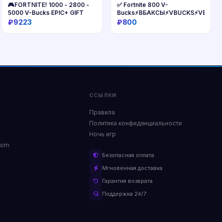
🎮FORTNITE! 1000 - 2800 -
✅ Fortnite 800 V-
5000 V-Bucks EPIC+ GIFT
Bucks⚡️ВБАКСЫ⚡️VBUCKS⚡️VB⚡️ВБ⚡
₽9223
₽800
Купить
Купить
ССЫЛКИ
Правила
Политика конфиденциальности
Ночь игр
com
Безопасная оплата
Мгновенная доставка
Гарантия возврата
Поддержка 24/7