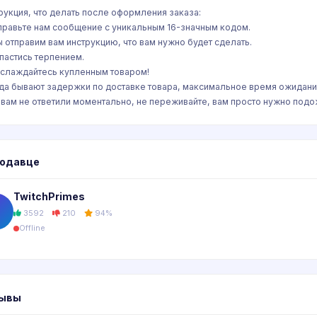
рукция, что делать после оформления заказа:
тправьте нам сообщение с уникальным 16-значным кодом.
ы отправим вам инструкцию, что вам нужно будет сделать.
апастись терпением.
аслаждайтесь купленным товаром!
да бывают задержки по доставке товара, максимальное время ожидания
 вам не ответили моментально, не переживайте, вам просто нужно подо
родавце
TwitchPrimes
3592
210
94%
Offline
ывы