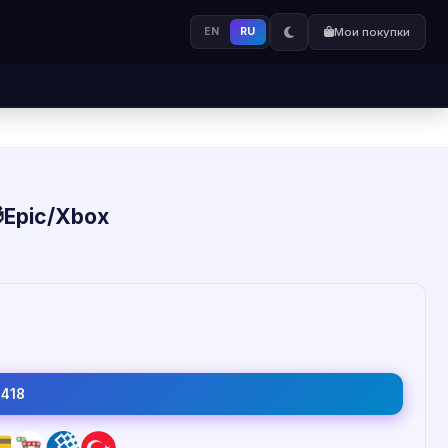
EN
RU
Мои покупки
Epic/Xbox
1418