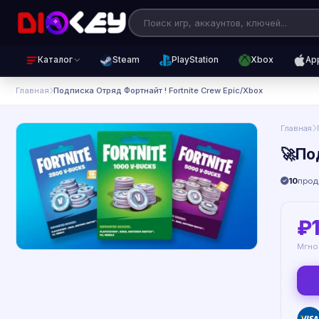
Каталог
Steam
PlayStation
Xbox
Ap
Главная
Подписка Отряд Фортнайт ! Fortnite Crew Epic/Xbox
Главная
🚀По
10
прод
₽
Мгно