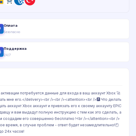
Оплата
Безопасно
Поддержка
24/7
ля активации потребуется данные для входа в ваш аккаунт Xbox 🚀
 мне его.</delivery><br /><br /><attention><br />🅿️ Что делать
ать аккаунт Xbox аккаунт и привязать его к своему аккаунту EPIC
давцу и вам выдадут полную инструкцию с тем как это сделать, а
м создадим его совершенно бесплатно !<br /></attention><br />
ое время, в случае проблем - ответ будет незамедлительно!🕚
до 24х часов!