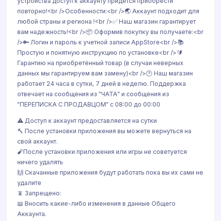
устройства доступ к аккаунту придется приобрести
повторно!<br />Особенности:<br />🌏 Аккаунт подходит для
любой страны и региона !<br />✅ Наш магазин гарантирует
вам надежность!<br />📦 Оформив покупку вы получаете:<br
/>🔑 Логин и пароль к учетной записи AppStore<br />📚
Простую и понятную инструкцию по установке<br />🔰
Гарантию на приобретённый товар (в случаи неверных
данных мы гарантируем вам замену)<br />🕑 Наш магазин
работает 24 часа в сутки, 7 дней в неделю. Поддержка
отвечает на сообщения из "ЧАТА" и сообщения из
"ПЕРЕПИСКА С ПРОДАВЦОМ" с 08:00 до 00:00
⚠️ Доступ к аккаунт предоставляется на сутки
🔨 После установки приложения вы можете вернуться на
свой аккаунт.
🧨После установки приложения или игры не советуется
ничего удалять
🙌 Скачанные приложения будут работать пока вы их сами не
удалите
📵 Запрещено:
📖 Вносить какие-либо изменения в данные Общего
Аккаунта.