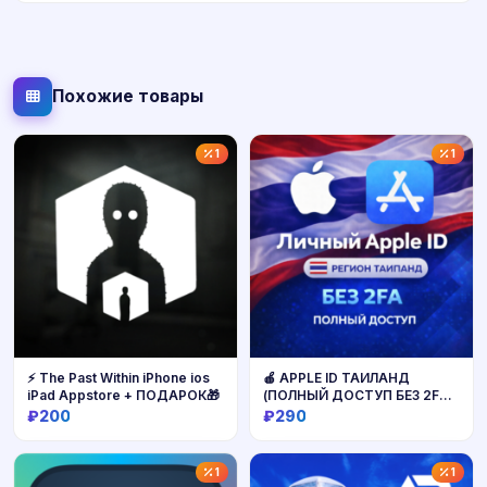
Похожие товары
1
1
⚡️ The Past Within iPhone ios
🍎 APPLE ID ТАИЛАНД
iPad Appstore + ПОДАРОК🎁
(ПОЛНЫЙ ДОСТУП БЕЗ 2FA)
НАВСЕГДА ВАШ iPhone ios
₽200
₽290
AppStore
Купить
Купить
1
1