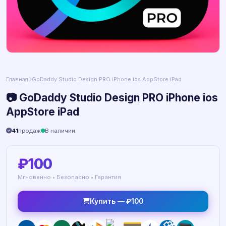
Главная
GoDaddy Studio Design PRO iPhone ios AppStore iPad
📷 GoDaddy Studio Design PRO iPhone ios
AppStore iPad
41
продаж
В наличии
₽100
Мгновенно • Безопасно • Гарантия
Купить — ₽100