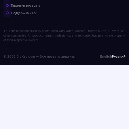
Гарантия возврата
Поддержка 24/7
This site is not endorsed by or affiliated with Valve, Ubisoft, Electronic Arts, Blizzard, or
other companies. All product names, trademarks, and registered trademarks are property
of their respective owners.
© 2026 DioKey.com — Все права защищены.
English
Русский