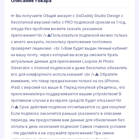
Описание товара
✏️ Вы получаете Общий аккаунт с GoDaddy Studio Design с
бесплатной версией либо c PRO подпиской сроком на 1 год,
откуда без проблем можете скачать указанное
приложение!<br />⚠️Пользоваться подпиской можно только
с моего аккаунта, поскольку приложение постоянно
проверяет лицензию. <br />Вам будет выдан личный кабинет
на вашу почту, через который вы всегда сможете брать
актуальные данные для приложения Loopsie AI Photo
Generator с платной подпиской и даже бесплатно обновлять
его для комфортного использования! <br />⚠️ Обратите
внимание, что товар предназначен только на ios (iPhone,
iPad) с версией ios выше 8. Перед покупкой убедитесь, что
приложение/игра поддерживается вашим устройством! В
противном случае в возврате средств будет отказано!<br
/>⚠️ Срок действия подписки отсчитывается со дня покупки!
Если подписка закончится раньше указанного в описании
периода, мы предоставим вам данные для обновления без
оплаты в день окончания подписки! Самое главное условие
- Не удаляйте и не сгружайте приложение! При смене