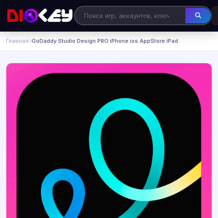
Главная
GoDaddy Studio Design PRO iPhone ios AppStore iPad