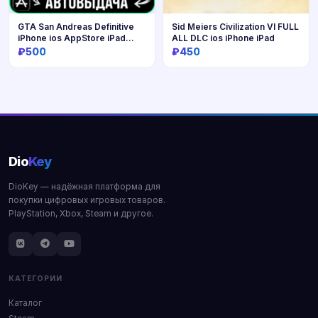
GTA San Andreas Definitive
Sid Meiers Civilization Vl FULL
iPhone ios AppStore iPad
ALL DLC ios iPhone iPad
Grand Theft Auto
₽500
₽450
Купить
Купить
Dio
Key
DioKey — надёжная платформа для
покупки цифровых игровых товаров.
PlayStation, Xbox, Steam и другое.
КАТЕГОРИИ
Каталог