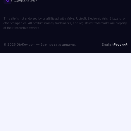
Поддержка 24/7
This site is not endorsed by or affiliated with Valve, Ubisoft, Electronic Arts, Blizzard, or
other companies. All product names, trademarks, and registered trademarks are property
of their respective owners.
© 2026 DioKey.com — Все права защищены.
English
Русский