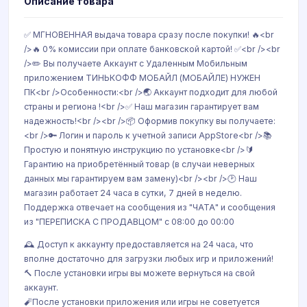
Описание товара
✅ МГНОВЕННАЯ выдача товара сразу после покупки! 🔥<br
/>🔥 0% комиссии при оплате банковской картой! ✅<br /><br
/>✏️ Вы получаете Аккаунт с Удаленным Мобильным
приложением ТИНЬКОФФ МОБАЙЛ (МОБАЙЛЕ) НУЖЕН
ПК<br />Особенности:<br />🌏 Аккаунт подходит для любой
страны и региона !<br />✅ Наш магазин гарантирует вам
надежность!<br /><br />📦 Оформив покупку вы получаете:
<br />🔑 Логин и пароль к учетной записи AppStore<br />📚
Простую и понятную инструкцию по установке<br />🔰
Гарантию на приобретённый товар (в случаи неверных
данных мы гарантируем вам замену)<br /><br />🕑 Наш
магазин работает 24 часа в сутки, 7 дней в неделю.
Поддержка отвечает на сообщения из "ЧАТА" и сообщения
из "ПЕРЕПИСКА С ПРОДАВЦОМ" с 08:00 до 00:00
🕰 Доступ к аккаунту предоставляется на 24 часа, что
вполне достаточно для загрузки любых игр и приложений!
🔨 После установки игры вы можете вернуться на свой
аккаунт.
🧨После установки приложения или игры не советуется