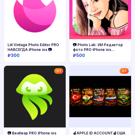
Liit Vintage Photo Editor PRO
📷 Photo Lab: ИИ Редактор
НАВСЕГДА iPhone ios 📷
фото PRO iPhone ios
AppStore
₽300
₽500
Купить
Купить
1
1
📷 Beatleap PRO iPhone ios
🍏APPLE ID ACCOUNT🍎США