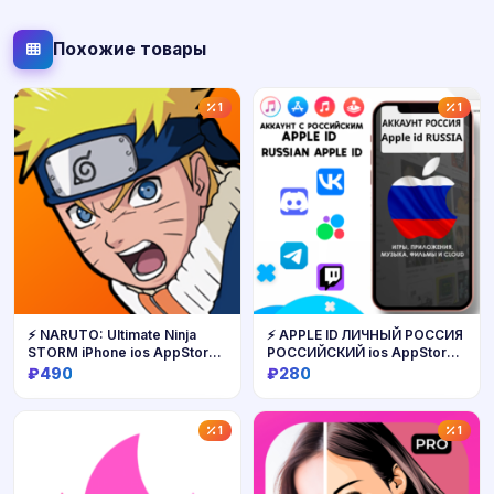
Похожие товары
1
1
⚡ NARUTO: Ultimate Ninja
⚡ APPLE ID ЛИЧНЫЙ РОССИЯ
STORM iPhone ios AppStore
РОССИЙСКИЙ ios AppStore
iPad
iPhone
₽490
₽280
Купить
Купить
1
1