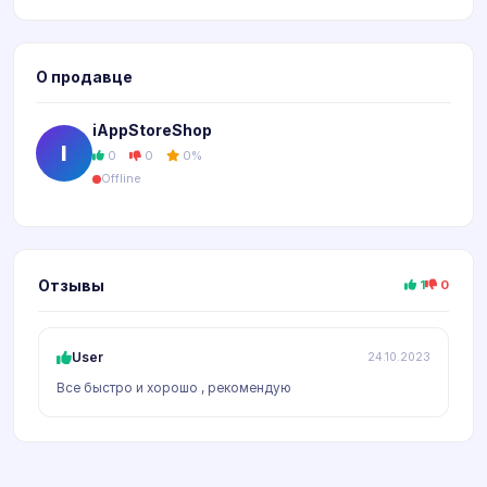
О продавце
iAppStoreShop
I
0
0
0%
Offline
Отзывы
1
0
User
24.10.2023
Все быстро и хорошо , рекомендую