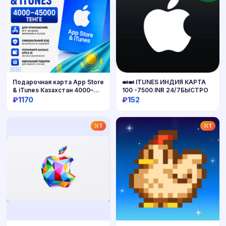
Подарочная карта App Store
🍛🍛 ITUNES ИНДИЯ КАРТА
& iTunes Казахстан 4000–
100 -7500 INR 24/7БЫСТРО
45000 KZT
₽1170
₽152
Купить
Купить
1
1