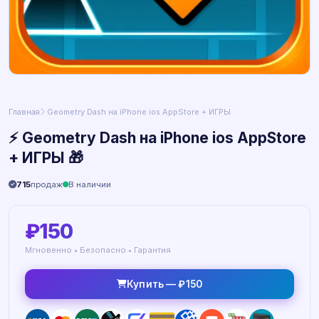
Главная
️ Geometry Dash на iPhone ios AppStore + ИГРЫ
⚡️ Geometry Dash на iPhone ios AppStore
+ ИГРЫ 🎁
715
продаж
В наличии
₽150
Мгновенно • Безопасно • Гарантия
Купить — ₽150