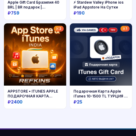
Apple Gift Card Бразилия 40
⚡ Stardew Valley iPhone ios
BRL | BR подарок |
iPad Appstore На Сутки
Мгновенно
₽759
₽190
Купить
Купить
2
1
APPSTORE • ITUNES APPLE
Подарочная Карта Apple
ПОДАРОЧНАЯ КАРТА
iTunes 10-1500 TL ТУРЦИЯ +
ИНДИЯ
ПОДАРОК
₽2400
₽25
Купить
Купить