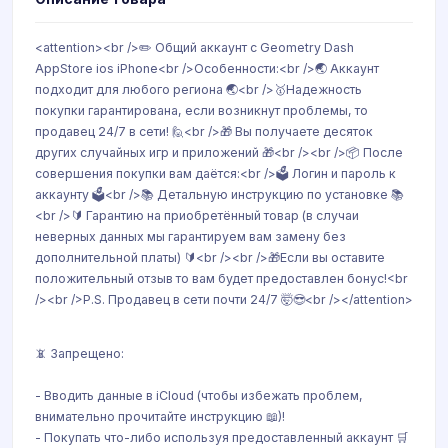
<attention><br />✏️ Общий аккаунт с Geometry Dash
AppStore ios iPhone<br />Особенности:<br />🌏 Аккаунт
подходит для любого региона 🌏<br />🥇Надежность
покупки гарантирована, если возникнут проблемы, то
продавец 24/7 в сети! 🙋<br />🎁 Вы получаете десяток
других случайных игр и приложений 🎁<br /><br />📦 После
совершения покупки вам даётся:<br />🗳 Логин и пароль к
аккаунту 🗳<br />📚 Детальную инструкцию по установке 📚
<br />🔰 Гарантию на приобретённый товар (в случаи
неверных данных мы гарантируем вам замену без
дополнительной платы) 🔰<br /><br />🎁Если вы оставите
положительный отзыв то вам будет предоставлен бонус!<br
/><br />P.S. Продавец в сети почти 24/7 🤯😎<br /></attention>
📵 Запрещено:
- Вводить данные в iCloud (чтобы избежать проблем,
внимательно прочитайте инструкцию 📖)!
- Покупать что-либо используя предоставленный аккаунт 🛒