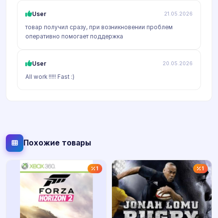
User
21.05.2026
товар получил сразу, при возникновении проблем
оперативно помогает поддержка
User
20.05.2026
All work !!!!! Fast :)
Похожие товары
1
1