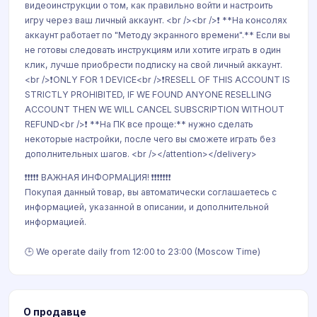
видеоинструкции о том, как правильно войти и настроить
игру через ваш личный аккаунт. <br /><br />❗ **На консолях
аккаунт работает по "Методу экранного времени".** Если вы
не готовы следовать инструкциям или хотите играть в один
клик, лучше приобрести подписку на свой личный аккаунт.
<br />❗ONLY FOR 1 DEVICE<br />❗RESELL OF THIS ACCOUNT IS
STRICTLY PROHIBITED, IF WE FOUND ANYONE RESELLING
ACCOUNT THEN WE WILL CANCEL SUBSCRIPTION WITHOUT
REFUND<br />❗ **На ПК все проще:** нужно сделать
некоторые настройки, после чего вы сможете играть без
дополнительных шагов. <br /></attention></delivery>
❗❗❗❗❗ ВАЖНАЯ ИНФОРМАЦИЯ! ❗❗❗❗❗❗❗
Покупая данный товар, вы автоматически соглашаетесь с
информацией, указанной в описании, и дополнительной
информацией.
🕒 We operate daily from 12:00 to 23:00 (Moscow Time)
О продавце