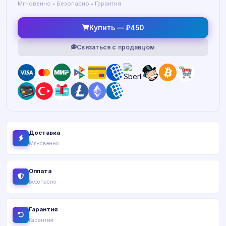
Мгновенно • Безопасно • Гарантия
Купить — ₽450
Связаться с продавцом
Доставка
Мгновенно
Оплата
Безопасно
Гарантия
Гарантия