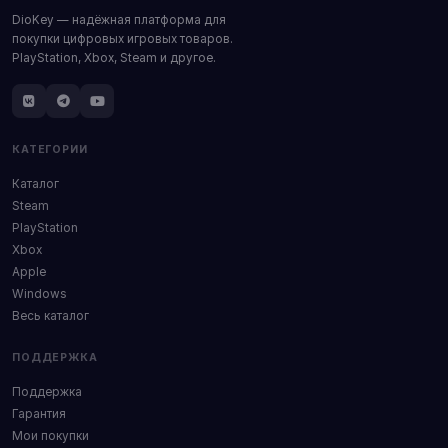
DioKey — надёжная платформа для
покупки цифровых игровых товаров.
PlayStation, Xbox, Steam и другое.
КАТЕГОРИИ
Каталог
Steam
PlayStation
Xbox
Apple
Windows
Весь каталог
ПОДДЕРЖКА
Поддержка
Гарантия
Мои покупки