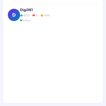
Digi361
D
8120
9
99%
Online