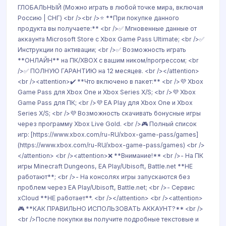
ГЛОБАЛЬНЫЙ (Можно играть в любой точке мира, включая
Россию | СНГ) <br /><br />⭐️ **При покупке данного
продукта вы получаете:** <br />✅ Мгновенные данные от
аккаунта Microsoft Store с Xbox Game Pass Ultimate; <br />✅
Инструкции по активации; <br />✅ Возможность играть
**ОНЛАЙН** на ПК/XBOX с вашим ником/прогрессом; <br
/>✅ ПОЛНУЮ ГАРАНТИЮ на 12 месяцев. <br /></attention>
<br /><attention>✔️ **Что включено в пакет:** <br />💜 Xbox
Game Pass для Xbox One и Xbox Series X/S; <br />💜 Xbox
Game Pass для ПК; <br />💜 EA Play для Xbox One и Xbox
Series X/S; <br />💜 Возможность скачивать бонусные игры
через программу Xbox Live Gold. <br />🎮 Полный список
игр: [https://www.xbox.com/ru-RU/xbox-game-pass/games]
(https://www.xbox.com/ru-RU/xbox-game-pass/games) <br />
</attention> <br /><attention>❌ **Внимание!** <br />- На ПК
игры Minecraft Dungeons, EA Play/Ubisoft, Battle.net **НЕ
работают**; <br />- На консолях игры запускаются без
проблем через EA Play/Ubisoft, Battle.net; <br />- Сервис
xCloud **НЕ работает**. <br /></attention> <br /><attention>
🎮 **КАК ПРАВИЛЬНО ИСПОЛЬЗОВАТЬ АККАУНТ?** <br />
<br />После покупки вы получите подробные текстовые и