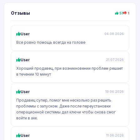
Отзывы
51
1
User
04.08.2026
Все ровно помощь всегда на голове
User
21.07.2026
Хороший продавец, при возникновении проблем решает
в течении 10 минут
User
19.06.2026
Продавец супер, помог мне несколько раз решить
проблемы с запуском. Даже после переустановки
операционной системы дал ключи чтобы снова смог
войти в акк.
User
11.06.2026