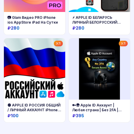
📷 Glam Видео PRO iPhone
⚡ APPLE ID БЕЛАРУСЬ
ios AppStore iPad На Сутки
ЛИЧНЫЙ БЕЛОРУССКИЙ
iPhone AppStore
₽280
₽280
Купить
Купить
1
1
🟢 APPLE ID РОССИЯ ОБЩИЙ
🔑🌍 Apple ID Аккаунт |
/ ЛИЧНЫЙ АККАУНТ iPhone
Любая страна | Без 2FA |
ios AppStore RU РЕГИОН
Надёжный доступ 📱
₽100
₽395
Купить
Купить