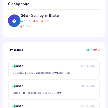
О продавце
Общий аккаунт Stake
�
6017
5
99%
Offline
Отзывы
119
0
User
07.04.2026
Вообще крутые Даже не задумывайтесь
User
28.02.2026
все отлично быстро без проблем
User
27.02.2026