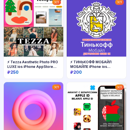
1
1
⚡️ Tezza Aesthetic Photo PRO
⚡️ ТИНЬКОФФ МОБАЙЛ
LUXE ios iPhone AppStore
МОБАЙЛЕ iPhone ios
iPad
AppStore iPad
₽250
₽200
Купить
Купить
1
1