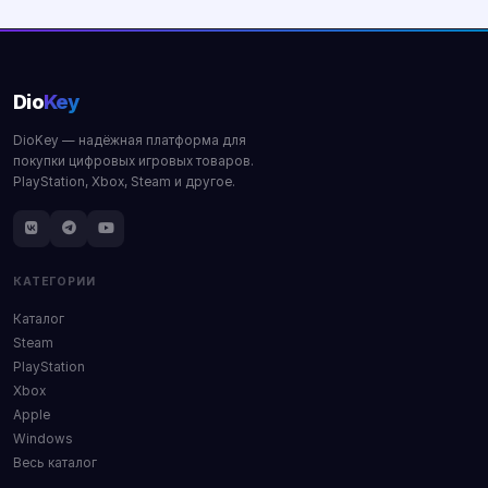
Dio
Key
DioKey — надёжная платформа для
покупки цифровых игровых товаров.
PlayStation, Xbox, Steam и другое.
КАТЕГОРИИ
Каталог
Steam
PlayStation
Xbox
Apple
Windows
Весь каталог