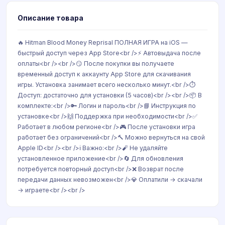
Описание товара
🔥 Hitman Blood Money Reprisal ПОЛНАЯ ИГРА на iOS —
быстрый доступ через App Store<br />⚡ Автовыдача после
оплаты<br /><br />😏 После покупки вы получаете
временный доступ к аккаунту App Store для скачивания
игры. Установка занимает всего несколько минут.<br />⏱
Доступ: достаточно для установки (5 часов)<br /><br />📦 В
комплекте:<br />🔑 Логин и пароль<br />📘 Инструкция по
установке<br />🙌 Поддержка при необходимости<br />✅
Работает в любом регионе<br />🎮 После установки игра
работает без ограничений<br />🔨 Можно вернуться на свой
Apple ID<br /><br />ℹ️ Важно:<br />🧨 Не удаляйте
установленное приложение<br />🔄 Для обновления
потребуется повторный доступ<br />❌ Возврат после
передачи данных невозможен<br />💎 Оплатили → скачали
→ играете<br /><br />