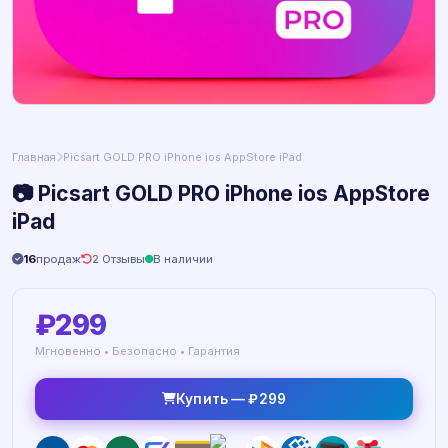
Главная
Picsart GOLD PRO iPhone ios AppStore iPad
📷 Picsart GOLD PRO iPhone ios AppStore
iPad
16
продаж
2 Отзывы
В наличии
₽299
Мгновенно • Безопасно • Гарантия
Купить — ₽299