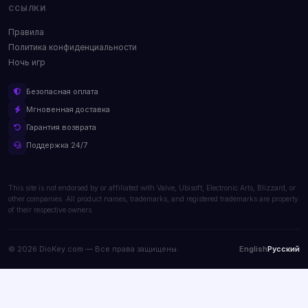
ССЫЛКИ
Правила
Политика конфиденциальности
Ночь игр
Безопасная оплата
Мгновенная доставка
Гарантия возврата
Поддержка 24/7
This site is not endorsed by or affiliated with Valve, Ubisoft, Electronic Arts, Blizzard, or
other companies. All product names, trademarks, and registered trademarks are property
of their respective owners.
© 2026 DioKey.com — Все права защищены.
English
Русский