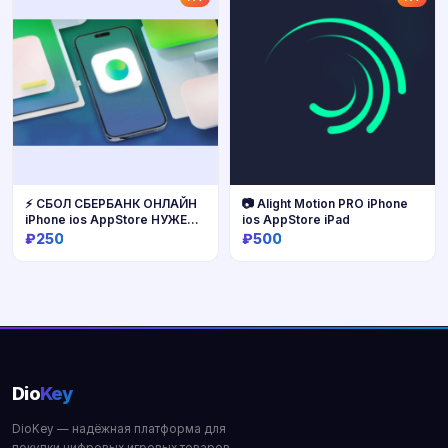
⚡️ СБОЛ СБЕРБАНК ОНЛАЙН
📷 Alight Motion PRO iPhone
iPhone ios AppStore НУЖЕН
ios AppStore iPad
ПК!
₽250
₽500
Купить
Купить
Dio
Key
DioKey — надёжная платформа для
покупки цифровых игровых товаров.