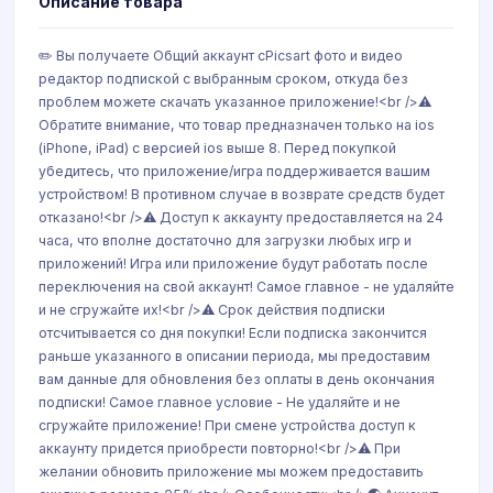
Описание товара
✏️ Вы получаете Общий аккаунт сPicsart фото и видео
редактор подпиской с выбранным сроком, откуда без
проблем можете скачать указанное приложение!<br />⚠️
Обратите внимание, что товар предназначен только на ios
(iPhone, iPad) с версией ios выше 8. Перед покупкой
убедитесь, что приложение/игра поддерживается вашим
устройством! В противном случае в возврате средств будет
отказано!<br />⚠️ Доступ к аккаунту предоставляется на 24
часа, что вполне достаточно для загрузки любых игр и
приложений! Игра или приложение будут работать после
переключения на свой аккаунт! Самое главное - не удаляйте
и не сгружайте их!<br />⚠️ Срок действия подписки
отсчитывается со дня покупки! Если подписка закончится
раньше указанного в описании периода, мы предоставим
вам данные для обновления без оплаты в день окончания
подписки! Самое главное условие - Не удаляйте и не
сгружайте приложение! При смене устройства доступ к
аккаунту придется приобрести повторно!<br />⚠️ При
желании обновить приложение мы можем предоставить