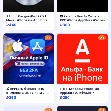
⚡️ Logic Pro для iPad PRO 1
📷 Persona Beauty Camera
Месяц iPhone ios AppStore
PRO iPhone AppStore iPad ios
₽440
₽300
Купить
Купить
1
1
🍎 APPLE ID ФИЛИППИНЫ
⚡ Деньги всем iPhone ios
(ПОЛНЫЙ ДОСТУП БЕЗ 2FA)
AppStore АЛЬФАБАНК
НАВСЕГДА ВАШ iPhone ios
НУЖЕН ПК
₽290
₽250
AppStore
Купить
Купить
1
1