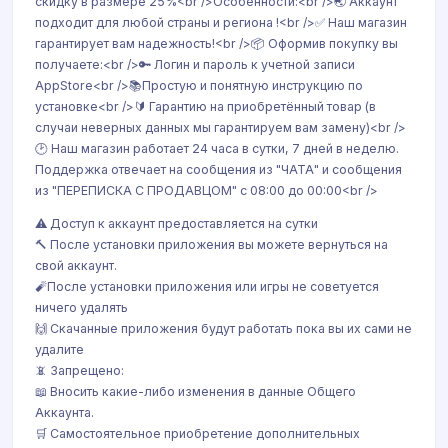
скидку в размере 25%<br />Особенности:<br />🌏 Аккаунт
подходит для любой страны и региона !<br />✅ Наш магазин
гарантирует вам надежность!<br />📦 Оформив покупку вы
получаете:<br />🔑 Логин и пароль к учетной записи
AppStore<br />📚Простую и понятную инструкцию по
установке<br />🔰 Гарантию на приобретённый товар (в
случаи неверных данных мы гарантируем вам замену)<br />
🕑 Наш магазин работает 24 часа в сутки, 7 дней в неделю.
Поддержка отвечает на сообщения из "ЧАТА" и сообщения
из "ПЕРЕПИСКА С ПРОДАВЦОМ" с 08:00 до 00:00<br />
⚠️ Доступ к аккаунт предоставляется на сутки
🔨 После установки приложения вы можете вернуться на
свой аккаунт.
🧨После установки приложения или игры не советуется
ничего удалять
🙌 Скачанные приложения будут работать пока вы их сами не
удалите
📵 Запрещено:
📖 Вносить какие-либо изменения в данные Общего
Аккаунта.
🛒 Самостоятельное приобретение дополнительных