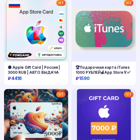
Купить
Купить
1
1
🟣 Apple Gift Card | Россия |
🏆Подарочная карта iTunes
3000 RUB | АВТО ВЫДАЧА
1000 РУБЛЕЙ🍏App Store🏅✅
₽4418
₽1590
Купить
Купить
1
1