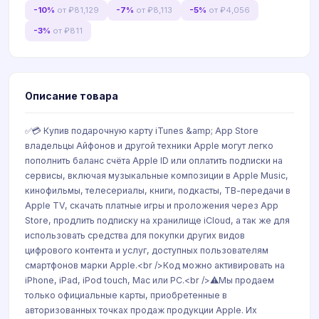
-10%
от ₽81,129
-7%
от ₽8,113
-5%
от ₽4,056
-3%
от ₽811
Описание товара
✅💳 Купив подарочную карту iTunes &amp; App Store
владельцы Айфонов и другой техники Apple могут легко
пополнить баланс счёта Apple ID или оплатить подписки на
сервисы, включая музыкальные композиции в Apple Music,
кинофильмы, телесериалы, книги, подкасты, ТВ-передачи в
Apple TV, скачать платные игры и проложения через App
Store, продлить подписку на хранилище iCloud, а так же для
использовать средства для покупки других видов
цифрового контента и услуг, доступных пользователям
смартфонов марки Apple.<br />Код можно активировать на
iPhone, iPad, iPod touch, Mac или PC.<br />⚠️Мы продаем
только официальные карты, приобретенные в
авторизованных точках продаж продукции Apple. Их