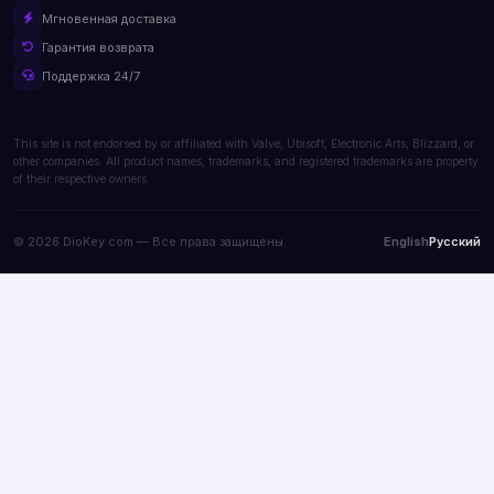
Мгновенная доставка
Гарантия возврата
Поддержка 24/7
This site is not endorsed by or affiliated with Valve, Ubisoft, Electronic Arts, Blizzard, or
other companies. All product names, trademarks, and registered trademarks are property
of their respective owners.
© 2026 DioKey.com — Все права защищены.
English
Русский