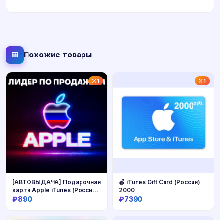
Похожие товары
1
1
[АВТОВЫДАЧА] Подарочная
🍎 iTunes Gift Card (Россия)
карта Apple iTunes (Россия)
2000
500-15000 руб. НИЗКАЯ
₽890
₽7390
ЦЕНА