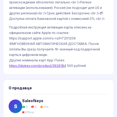
происхождение абсолютно легально.<br />Регион
активации (использования): Россия (не подходит для US и
других регионов)<br />Срок действия: Бессрочно.<br />💳
Доступна оплата банковской картой с комиссией 0% <br />
Подробная инструкция активации карты описана на
официальном сайте Apple по ссылке:
https://support.apple.com/ru-ru/HT201209
💯МГНОВЕННАЯ АВТОМАТИЧЕСКАЯ ДОСТАВКА. После
оплаты Вы сразу получаете 16-значный код подарочной
карты в цифровом виде.
Другие номиналы карт App iTunes
https://diokey.com/product/3926184
500 рублей
О продавце
Saleofkeys
S
0
0
0%
Offline