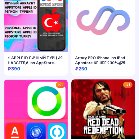
⚡️ APPLE ID ЛИЧНЫЙ ТУРЦИЯ
Artory PRO iPhone ios iPad
НАВСЕГДА ios AppStore
Appstore КЕШБЕК 30%💰🎁
iPhone
₽390
₽250
Купить
Купить
1
1