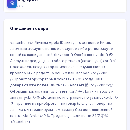
Поддержка
24/7
Описание товара
<attention>✏️ Личный Apple ID аккаунт с регионом Китай,
даем вам аккаунт с полным доступом либо регистрируем
новый на ваши данные ! <br /><br />Особенности:<br />🌏
Аккаунт подходит для любого региона (даже луны)<br />✅
Надежность покупки гарантирована, в случаи любых
проблем мы с радостью решим ваш вопрос <br /><br
/>Проект "AppStops" был основан в 2016 году. Нам
доверяют уже более 300тысяч человек! 🤯<br /><br />📦
Оформив покупку вы получаете:<br />🔑 Логин и пароль к
аккаунту<br />📚 Детальную инструкцию по установке<br />
🔰 Гарантию на приобретённый товар (в случаи неверных
данных мы гарантируем вам замену без дополнительной
платы) <br /><br />P.S. Продавец в сети почти 24/7 🤯😎
</attention>