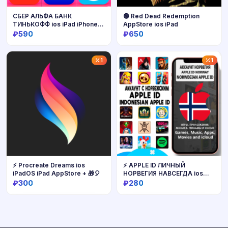
СБЕР АЛЬФА БАНК
🟢 Red Dead Redemption
ТИНЬКОФФ ios iPad iPhone
AppStore ios iPad
Нужен ПК
₽590
₽650
Купить
Купить
1
1
⚡️ Procreate Dreams ios
⚡ APPLE ID ЛИЧНЫЙ
iPadOS iPad AppStore + 🎁🎈
НОРВЕГИЯ НАВСЕГДА ios
AppStore iPhone
₽300
₽280
Купить
Купить