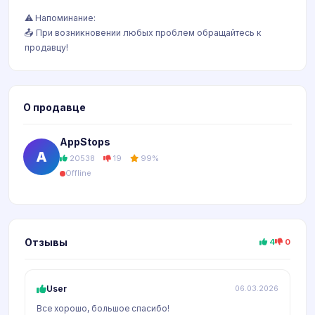
⚠️ Напоминание:
📤 При возникновении любых проблем обращайтесь к
продавцу!
О продавце
AppStops
A
20538
19
99%
Offline
Отзывы
4
0
User
06.03.2026
Все хорошо, большое спасибо!