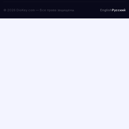
© 2026 DioKey.com — Все права защищены.
English
Русский