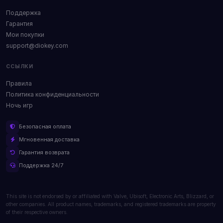
Поддержка
Гарантия
Мои покупки
support@diokey.com
ССЫЛКИ
Правила
Политика конфиденциальности
Ночь игр
Безопасная оплата
Мгновенная доставка
Гарантия возврата
Поддержка 24/7
This site is not endorsed by or affiliated with Valve, Ubisoft, Electronic Arts, Blizzard, or
other companies. All product names, trademarks, and registered trademarks are property
of their respective owners.