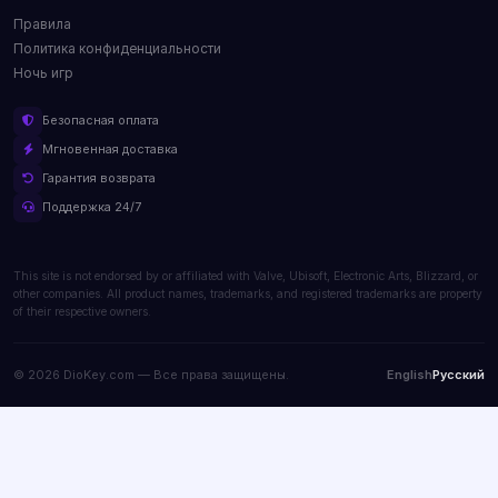
Правила
Политика конфиденциальности
Ночь игр
Безопасная оплата
Мгновенная доставка
Гарантия возврата
Поддержка 24/7
This site is not endorsed by or affiliated with Valve, Ubisoft, Electronic Arts, Blizzard, or
other companies. All product names, trademarks, and registered trademarks are property
of their respective owners.
© 2026 DioKey.com — Все права защищены.
English
Русский