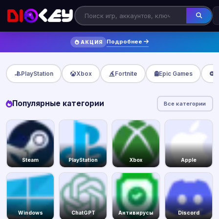
Подробнее
АКЦИЯ
PlayStation
Xbox
Fortnite
Epic Games
Популярные категории
Все категории
Steam
PlayStation
Xbox
Apple
Windows
ChatGPT
Антивирусы
Discord