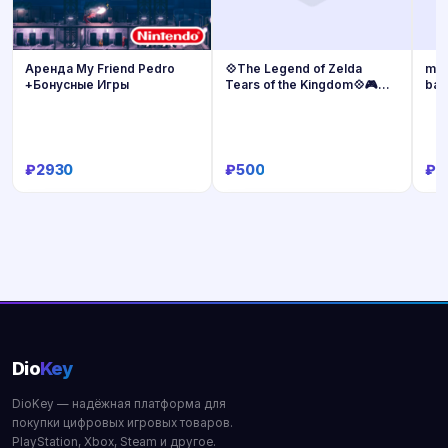
Аренда My Friend Pedro
💠The Legend of Zelda
mar
+Бонусные Игры
Tears of the Kingdom💠🎮
bat
Nintendo
+2
₽2930
₽500
₽2
Купить
Купить
Dio
Key
DioKey — надёжная платформа для
покупки цифровых игровых товаров.
PlayStation, Xbox, Steam и другое.