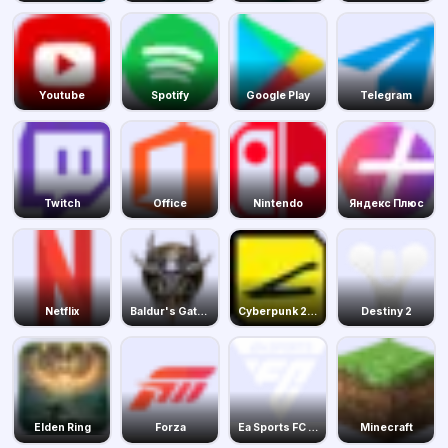
Youtube
Spotify
Google Play
Telegram
Twitch
Office
Nintendo
Яндекс Плюс
Netflix
Baldur's Gate 3
Cyberpunk 2077
Destiny 2
Elden Ring
Forza
Ea Sports FC 24
Minecraft