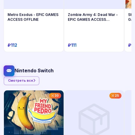
Metro Exodus - EPIC GAMES
Zombie Army 4: Dead War -
Sta
ACCESS OFFLINE
EPIC GAMES ACCESS
Gam
OFFLINE
₽112
₽111
₽1
Купить
Купить
Nintendo Switch
Смотреть все
30
25