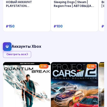
НОВЫЙ АККАУНТ
Sleeping Dogs | Steam |
Bro
PLAYSTATION
Region Free | АВТОВЫДАЧА
| E
наВашиДАННЫЕ—PSN
24/7
ТУРЦИЯ/УКРАИНА/ИНДИЯ/
ТУРЕЦКИ/УКРАИНСКИЙ PS
₽150
₽100
₽1
Купить
Купить
Аккаунты Xbox
Смотреть все
35
35