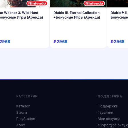
e Witcher 3: Wild Hunt
Diablo III: Eternal Collection
Diablo® II
Бонусные Игры (Аренда)
+Бонусные Игры (Аренда)
Бонусные
2968
₽2968
₽2968
Купить
Купить
КАТЕГОРИИ
ПОДДЕРЖКА
Каталог
Поддержка
Steam
Гарантия
PlayStation
Мои покупки
Xbox
support@diokey.