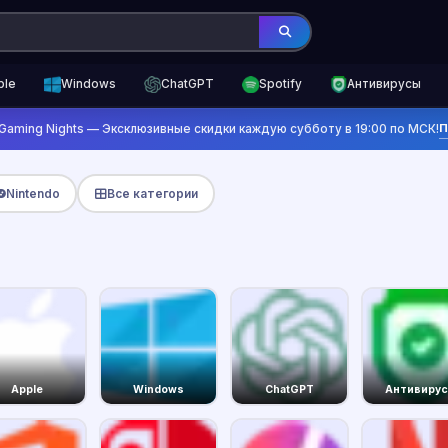
ple
Windows
ChatGPT
Spotify
Антивирусы
П
Gaming Nights — Эксклюзивные скидки каждую субботу в 19:00 по МСК!
Nintendo
Все категории
Apple
Windows
ChatGPT
Антивиру