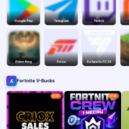
Google Play
Telegram
Twitch
Elden Ring
Forza
Ea Sports FC 24
Fortnite V-Bucks
15
10