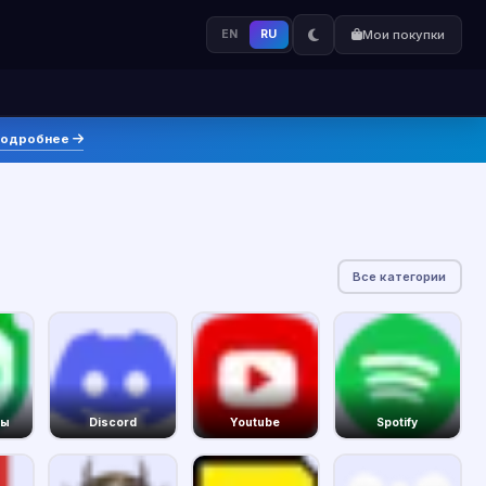
EN
RU
Мои покупки
одробнее
Все категории
сы
Discord
Youtube
Spotify