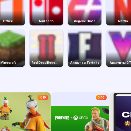
Office
Nintendo
Яндекс Плюс
Netflix
Minecraft
Red Dead Redemption 2
Аккаунты Fortnite
Аккаунты GT
10
10