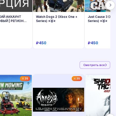
КИЙ АККАУНТ
Watch Dogs 2 (Xbox One +
Just Cause 3 (Xb
ОВЫЙ | РЕГИОН
Series) ⭐🥇⭐
Series) ⭐🥇⭐
₽450
₽450
Купить
Купить
Купит
Смотреть все
35
35