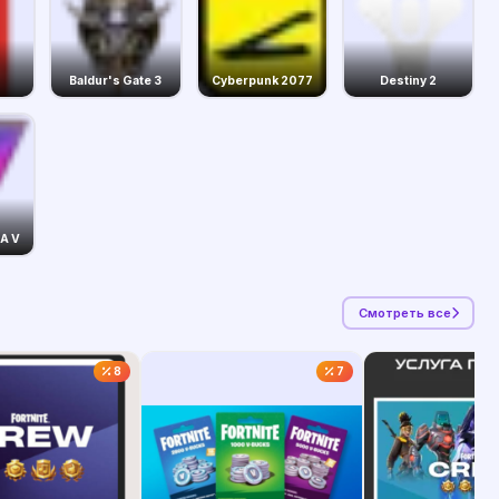
Baldur's Gate 3
Cyberpunk 2077
Destiny 2
A V
Смотреть все
8
7