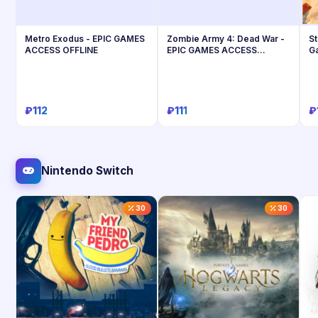
Metro Exodus - EPIC GAMES
Zombie Army 4: Dead War -
St
ACCESS OFFLINE
EPIC GAMES ACCESS
G
OFFLINE
₽112
₽111
₽
Купить
Купить
Nintendo Switch
30
30