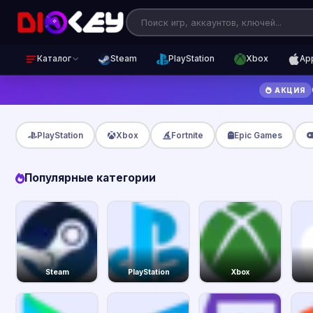
Каталог
Steam
PlayStation
Xbox
Ap
АКЦИЯ
PlayStation
Xbox
Fortnite
Epic Games
Популярные категории
Steam
PlayStation
Xbox