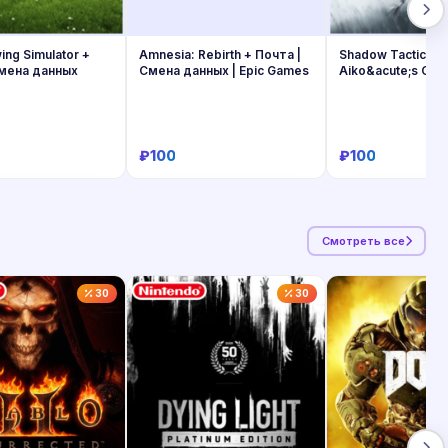
ng Simulator +
Amnesia: Rebirth + Почта |
Shadow Tactics —
Смена данных
Смена данных | Epic Games
Aiko&acute;s Cho
Почта
₽100
₽100
Купить
Купить
Купит
Смотреть все
30
30