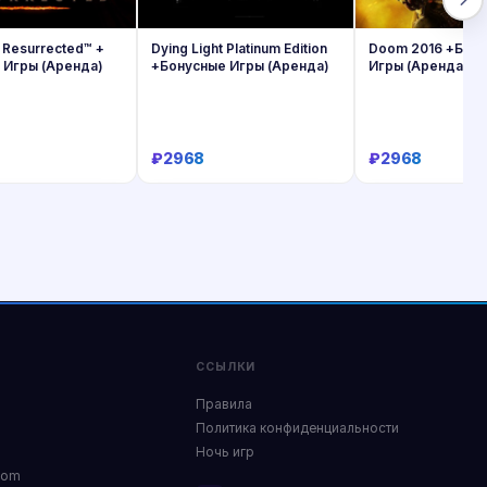
: Resurrected™ +
Dying Light Platinum Edition
Doom 2016 +Бон
 Игры (Аренда)
+Бонусные Игры (Аренда)
Игры (Аренда)
₽2968
₽2968
Купить
Купить
Купит
ССЫЛКИ
Правила
Политика конфиденциальности
Ночь игр
com