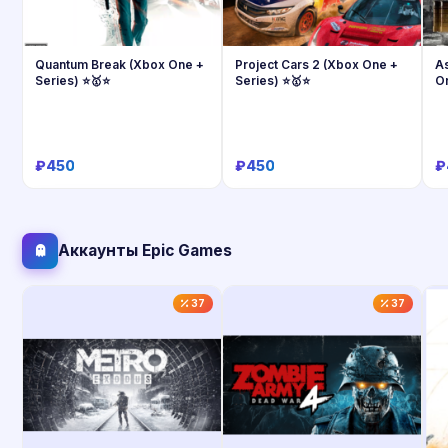
Quantum Break (Xbox One +
Project Cars 2 (Xbox One +
A
Series) ⭐🥇⭐
Series) ⭐🥇⭐
O
O
₽450
₽450
₽
Купить
Купить
Аккаунты Epic Games
37
37