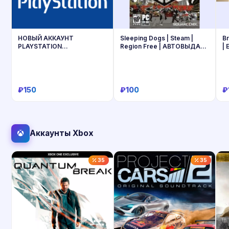
НОВЫЙ АККАУНТ
Sleeping Dogs | Steam |
Br
PLAYSTATION
Region Free | АВТОВЫДАЧА
| 
наВашиДАННЫЕ—PSN
24/7
ТУРЦИЯ/УКРАИНА/ИНДИЯ/
ТУРЕЦКИ/УКРАИНСКИЙ PS
₽150
₽100
₽
Купить
Купить
Аккаунты Xbox
35
35