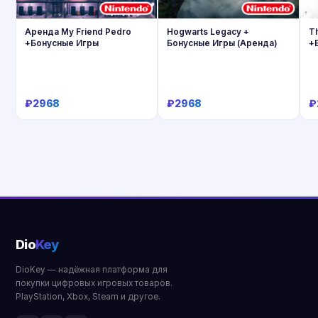
Аренда My Friend Pedro
Hogwarts Legacy +
Th
+Бонусные Игры
Бонусные Игры (Аренда)
+
₽2968
₽2968
₽
Купить
Купить
Dio
Key
DioKey — надёжная платформа для
покупки цифровых игровых товаров.
PlayStation, Xbox, Steam и другое.