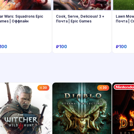
ar Wars: Squadrons Epic
Cook, Serve, Delicious! 3 +
Lawn Mowi
ames | Oффлайн
Почта | Epic Games
Почта | 
100
₽100
₽100
Купить
Купить
30
30