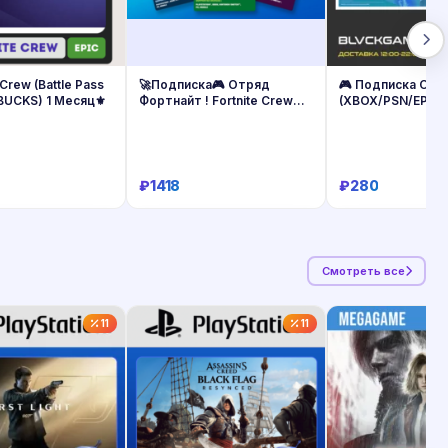
 Crew (Battle Pass
🚀Подписка🎮 Отряд
🎮 Подписка Отря
BUCKS) 1 Месяц⚜️
Фортнайт ! Fortnite Crew🎁
(XBOX/PSN/EPIC)
Epic/Xbox
₽1418
₽280
Купить
Купить
Купит
Смотреть все
11
11