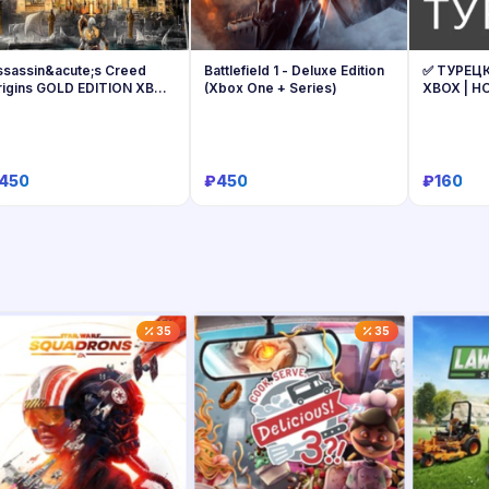
ssassin&acute;s Creed
Battlefield 1 - Deluxe Edition
✅ ТУРЕЦ
rigins GOLD EDITION XBOX
(Xbox One + Series)
XBOX | Н
NE + SERIES
ТУРЦИЯ
450
₽450
₽160
Купить
Купить
35
35