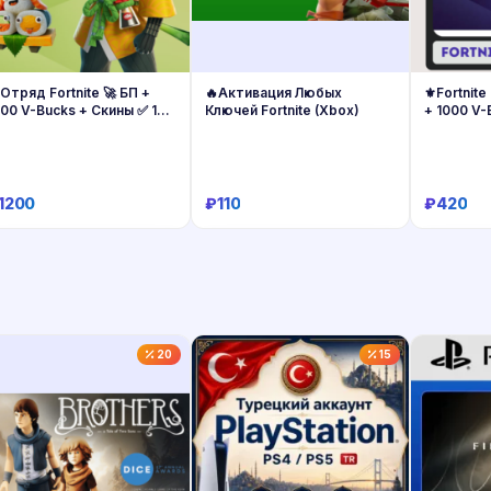
Отряд Fortnite 🚀 БП +
🔥Активация Любых
⚜️Fortnite
00 V-Bucks + Скины ✅ 1
Ключей Fortnite (Xbox)
+ 1000 V-
есяц
1200
₽110
₽420
Купить
Купить
20
15