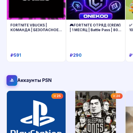
FORTNITE VBUCKS |
🎮FORTNITE ОТРЯД (CREW)
✅ 
КОМАНДА | БЕЗОПАСНОЕ
| 1 МЕСЯЦ | Battle Pass | 800
10
ПОПОЛНЕНИЕ
V-BUCKS | Epic Games
м
₽591
₽290
₽
Купить
Купить
Аккаунты PSN
25
20