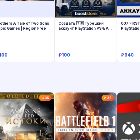
others A Tale of Two Sons
Создать 🇹🇷 Турецкий
007 FIRST
Epic Games | Region Free
аккаунт PlayStation PS4/PS5
PlayStati
- на вашу почту
100
₽100
₽640
Купить
Купить
35
35