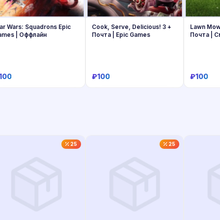
ar Wars: Squadrons Epic
Cook, Serve, Delicious! 3 +
Lawn Mowi
ames | Oффлайн
Почта | Epic Games
Почта | 
100
₽100
₽100
Купить
Купить
25
25