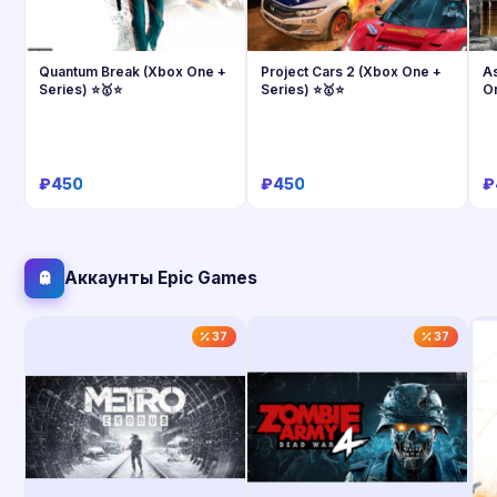
Quantum Break (Xbox One +
Project Cars 2 (Xbox One +
A
Series) ⭐🥇⭐
Series) ⭐🥇⭐
O
O
₽450
₽450
₽
Купить
Купить
Аккаунты Epic Games
37
37