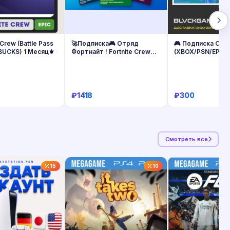
 Crew (Battle Pass
🚀Подписка🎮 Отряд
🎮 Подписка Отря
BUCKS) 1 Месяц⚜️
Фортнайт ! Fortnite Crew🎁
(XBOX/PSN/EPIC)
Epic/Xbox
₽1418
₽300
Купить
Купить
Купит
Смотреть все
15
10