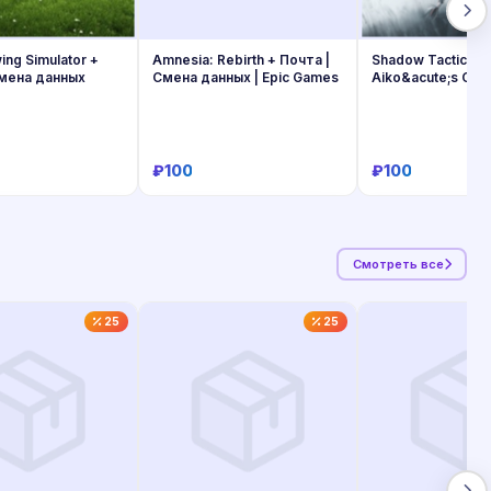
ng Simulator +
Amnesia: Rebirth + Почта |
Shadow Tactics —
Смена данных
Смена данных | Epic Games
Aiko&acute;s Cho
Почта
₽100
₽100
Купить
Купить
Купит
Смотреть все
25
25