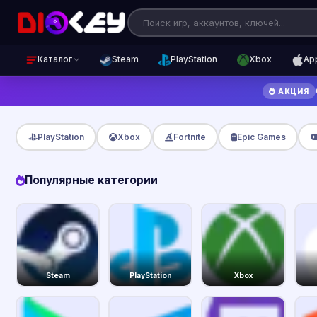
Каталог
Steam
PlayStation
Xbox
Ap
АКЦИЯ
PlayStation
Xbox
Fortnite
Epic Games
Популярные категории
Steam
PlayStation
Xbox