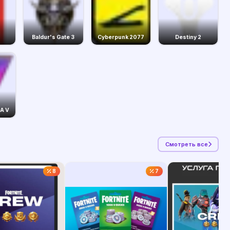
Baldur's Gate 3
Cyberpunk 2077
Destiny 2
A V
Смотреть все
8
7