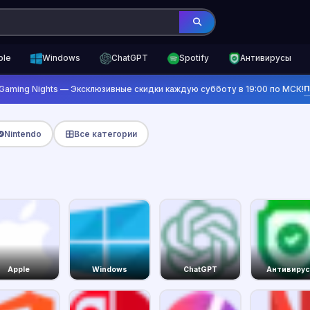
ple
Windows
ChatGPT
Spotify
Антивирусы
П
Gaming Nights — Эксклюзивные скидки каждую субботу в 19:00 по МСК!
Nintendo
Все категории
Apple
Windows
ChatGPT
Антивиру