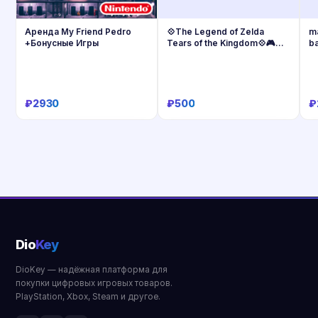
Аренда My Friend Pedro
💠The Legend of Zelda
m
+Бонусные Игры
Tears of the Kingdom💠🎮
ba
Nintendo
+
₽2930
₽500
₽
Купить
Купить
Dio
Key
DioKey — надёжная платформа для
покупки цифровых игровых товаров.
PlayStation, Xbox, Steam и другое.