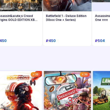
ssassin&acute;s Creed
Battlefield 1 - Deluxe Edition
Assassins
rigins GOLD EDITION XBOX
(Xbox One + Series)
One ⭐⭐⭐
NE + SERIES
450
₽450
₽504
Купить
Купить
35
35