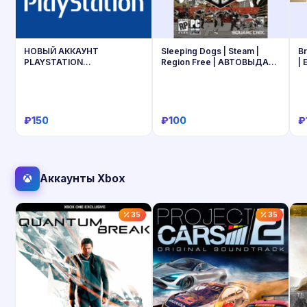
НОВЫЙ АККАУНТ
Sleeping Dogs | Steam |
Br
PLAYSTATION
Region Free | АВТОВЫДАЧА
| 
наВашиДАННЫЕ—PSN
24/7
ТУРЦИЯ/УКРАИНА/ИНДИЯ/
ТУРЕЦКИ/УКРАИНСКИЙ PS
₽150
₽100
₽
Купить
Купить
Аккаунты Xbox
35
35