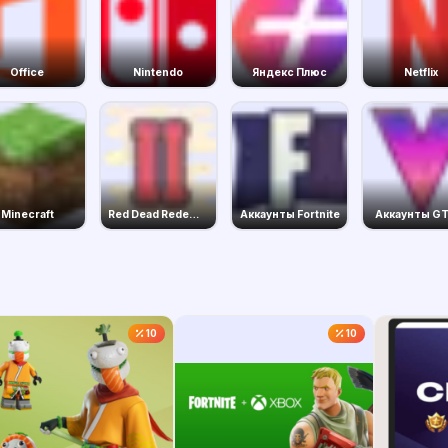
Office
Nintendo
Яндекс Плюс
Netflix
Minecraft
Red Dead Redemption 2
Аккаунты Fortnite
Аккаунты GT
10
10