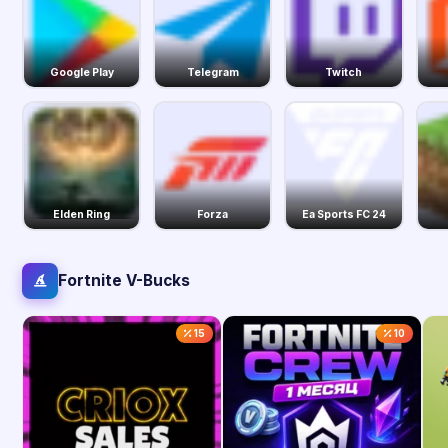
Google Play
Telegram
Twitch
Elden Ring
Forza
Ea Sports FC 24
Fortnite V-Bucks
15
10