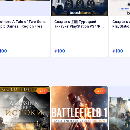
others A Tale of Two Sons
Создать 🇹🇷 Турецкий
Создать 
Epic Games | Region Free
аккаунт PlayStation PS4/PS5
PlayStati
- на вашу почту
Регион н
100
₽100
₽100
Купить
Купить
35
35