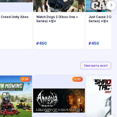
 Creed Unity Xbox
Watch Dogs 2 (Xbox One +
Just Cause 3 (Xb
Series) ⭐🥇⭐
Series) ⭐🥇⭐
₽450
₽450
Купить
Купить
Купит
Смотреть все
35
35