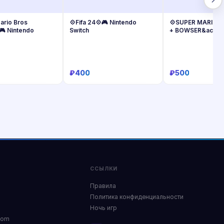
ario Bros
💠Fifa 24💠🎮 Nintendo
💠SUPER MARIO 
🎮 Nintendo
Switch
+ BOWSER&acute;
🎮 Nintendo
₽400
₽500
Купить
Купить
Купит
ССЫЛКИ
Правила
Политика конфиденциальности
Ночь игр
com