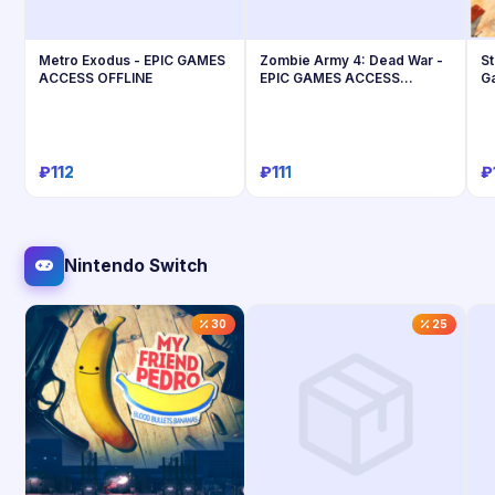
Metro Exodus - EPIC GAMES
Zombie Army 4: Dead War -
St
ACCESS OFFLINE
EPIC GAMES ACCESS
G
OFFLINE
₽112
₽111
₽
Купить
Купить
Nintendo Switch
30
25