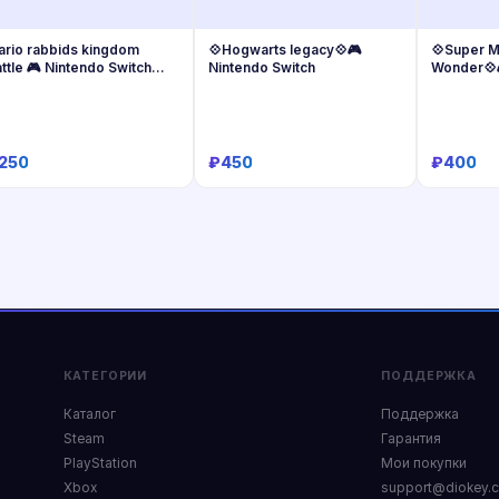
ario rabbids kingdom
💠Hogwarts legacy💠🎮
💠Super M
ttle 🎮 Nintendo Switch
Nintendo Switch
Wonder💠
2games
250
₽450
₽400
Купить
Купить
КАТЕГОРИИ
ПОДДЕРЖКА
Каталог
Поддержка
Steam
Гарантия
PlayStation
Мои покупки
Xbox
support@diokey.