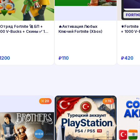
Отряд Fortnite 🚀 БП +
🔥Активация Любых
⚜️Fortnite
00 V-Bucks + Скины ✅ 1
Ключей Fortnite (Xbox)
+ 1000 V-
есяц
1200
₽110
₽420
Купить
Купить
20
15