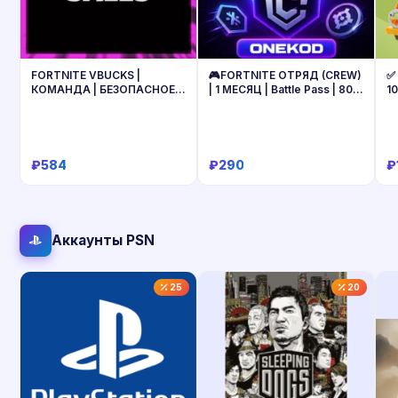
FORTNITE VBUCKS |
🎮FORTNITE ОТРЯД (CREW)
✅ 
КОМАНДА | БЕЗОПАСНОЕ
| 1 МЕСЯЦ | Battle Pass | 800
10
ПОПОЛНЕНИЕ
V-BUCKS | Epic Games
м
₽584
₽290
₽
Купить
Купить
Аккаунты PSN
25
20