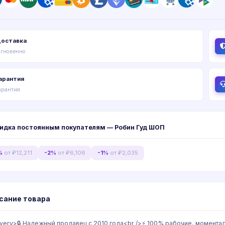
оставка
гновенно
арантия
арантия
идка постоянным покупателям — Робин Гуд ШОП
%
от ₽12,211
-2%
от ₽6,106
-1%
от ₽2,035
сание товара
ivery>🔒 Надежный продавец с 2010 года<br />⚡️ 100% рабочие, момент