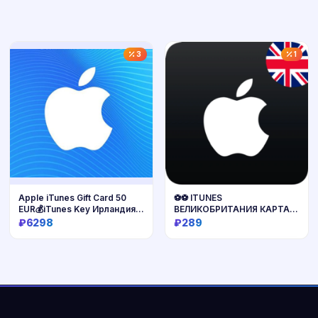
3
1
Apple iTunes Gift Card 50
⚽⚽ ITUNES
EUR💰iTunes Key Ирландия
ВЕЛИКОБРИТАНИЯ КАРТА
🇮🇪
2-500 GBP 24/7 БЫСТРО
₽6298
₽289
Купить
Купить