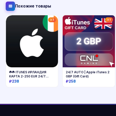
Похожие товары
1
1
☘️☘️ ITUNES ИРЛАНДИЯ
24/7 AUTO | Apple iTunes 2
КАРТА 2-250 EUR 24/7
GBP (Gift Card)
БЫСТРО
₽238
₽258
Купить
Купить