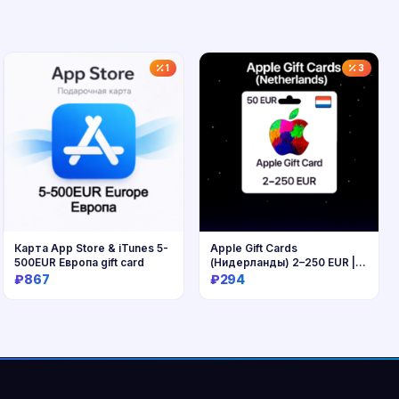
1
3
Карта App Store & iTunes 5-
Apple Gift Cards
500EUR Европа gift card
(Нидерланды) 2–250 EUR |
Коды
₽867
₽294
Купить
Купить