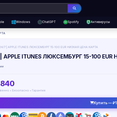
ple
Windows
ChatGPT
Spotify
Антивирусы
АРТА
24/7 | APPLE ITUNES ЛЮКСЕМБУРГ 15-100 EUR НИЗКАЯ ЦЕНА КАРТА
 | APPLE ITUNES ЛЮКСЕМБУРГ 15-100 EUR
чии
1840
венно • Безопасно • Гарантия
Купить — ₽