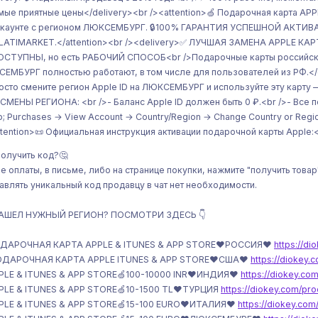
мые приятные цены</delivery><br /><attention>🍏 Подарочная карта APP
аккаунте с регионом ЛЮКСЕМБУРГ. 🔒100% ГАРАНТИЯ УСПЕШНОЙ А
LATIMARKET.</attention><br /><delivery>✅ ЛУЧШАЯ ЗАМЕНА APPLE КАР
СТУПНЫ, но есть РАБОЧИЙ СПОСОБ<br />Подарочные карты российског
ЕМБУРГ полностью работают, в том числе для пользователей из РФ.</
осто смените регион Apple ID на ЛЮКСЕМБУРГ и используйте эту карту —
СМЕНЫ РЕГИОНА: <br />- Баланс Apple ID должен быть 0 ₽.<br />- Все 
; Purchases → View Account → Country/Region → Change Country or Reg
ttention>📜 Официальная инструкция активации подарочной карты Apple:<b
получить код?🤔
е оплаты, в письме, либо на странице покупки, нажмите "получить товар
авлять уникальный код продавцу в чат нет необходимости.
НАШЕЛ НУЖНЫЙ РЕГИОН? ПОСМОТРИ ЗДЕСЬ 👇
ДАРОЧНАЯ КАРТА APPLE & ITUNES & APP STORE❤️РОССИЯ❤️
https://d
ОДАРОЧНАЯ КАРТА APPLE ITUNES & APP STORE❤️США❤️
https://diokey
PLE & ITUNES & APP STORE🍏100-10000 INR❤️ИНДИЯ❤️
https://diokey.c
PLE & ITUNES & APP STORE🍏10-1500 TL❤️ТУРЦИЯ
https://diokey.com/pr
PLE & ITUNES & APP STORE🍏15-100 EURO❤️ИТАЛИЯ❤️
https://diokey.co