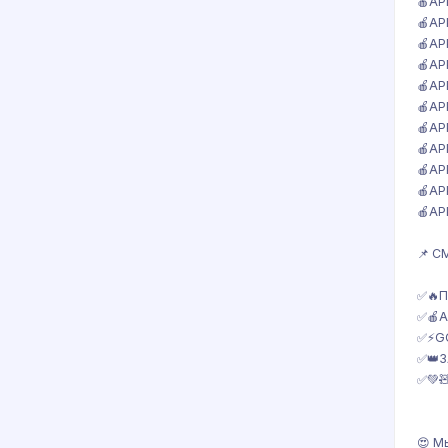
🍎AP
🍎AP
🍎AP
🍎AP
🍎AP
🍎AP
🍎AP
🍎AP
🍎AP
🍎AP
🍎AP
📌 С
✅🔥П
✅🍎A
✅⚡️G
✅👑З
✅💚
😍 М