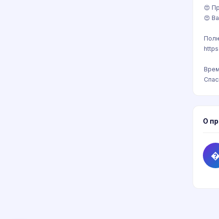
😍 П
😍 В
Полн
https
Врем
Спас
О п