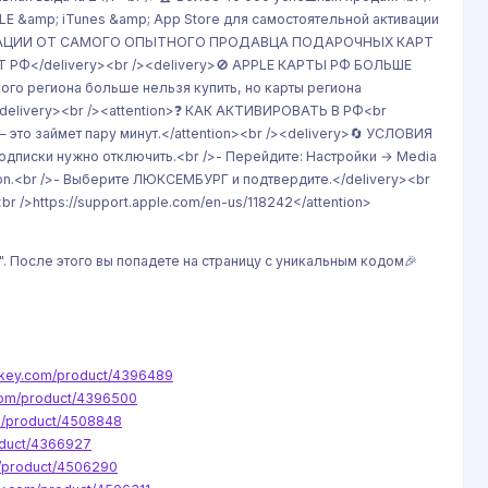
LE &amp; iTunes &amp; App Store для самостоятельной активации
КТИВАЦИИ ОТ САМОГО ОПЫТНОГО ПРОДАВЦА ПОДАРОЧНЫХ КАРТ
Т РФ</delivery><br /><delivery>🚫 APPLE КАРТЫ РФ БОЛЬШЕ
о региона больше нельзя купить, но карты региона
delivery><br /><attention>❓ КАК АКТИВИРОВАТЬ В РФ<br
 это займет пару минут.</attention><br /><delivery>🔄 УСЛОВИЯ
подписки нужно отключить.<br />- Перейдите: Настройки → Media
ion.<br />- Выберите ЛЮКСЕМБУРГ и подтвердите.</delivery><br
r />https://support.apple.com/en-us/118242</attention>
". После этого вы попадете на страницу с уникальным кодом🎉
iokey.com/product/4396489
.com/product/4396500
om/product/4508848
oduct/4366927
m/product/4506290