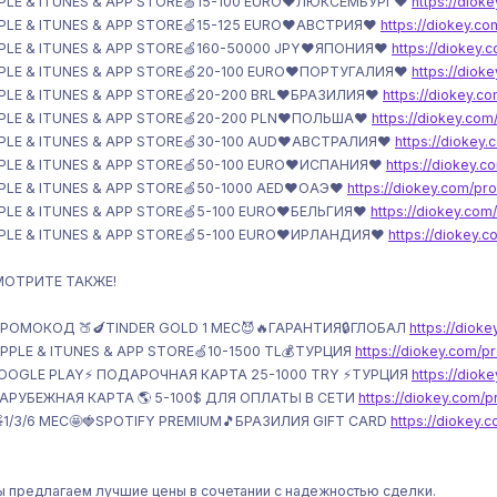
PLE & ITUNES & APP STORE🍏15-100 EURO❤️ЛЮКСЕМБУРГ❤️
https://diok
PLE & ITUNES & APP STORE🍏15-125 EURO❤️АВСТРИЯ❤️
https://diokey.c
PLE & ITUNES & APP STORE🍏160-50000 JPY❤️ЯПОНИЯ❤️
https://diokey
PLE & ITUNES & APP STORE🍏20-100 EURO❤️ПОРТУГАЛИЯ❤️
https://diok
PLE & ITUNES & APP STORE🍏20-200 BRL❤️БРАЗИЛИЯ❤️
https://diokey.c
PLE & ITUNES & APP STORE🍏20-200 PLN❤️ПОЛЬША❤️
https://diokey.co
PLE & ITUNES & APP STORE🍏30-100 AUD❤️АВСТРАЛИЯ❤️
https://diokey
PLE & ITUNES & APP STORE🍏50-100 EURO❤️ИСПАНИЯ❤️
https://diokey.
PLE & ITUNES & APP STORE🍏50-1000 AED❤️ОАЭ❤️
https://diokey.com/p
PLE & ITUNES & APP STORE🍏5-100 EURO❤️БЕЛЬГИЯ❤️
https://diokey.co
PLE & ITUNES & APP STORE🍏5-100 EURO❤️ИРЛАНДИЯ❤️
https://diokey.
МОТРИТЕ ТАКЖЕ!
РОМОКОД 🍑🍆TINDER GOLD 1 МЕС😈🔥ГАРАНТИЯ🔒ГЛОБАЛ
https://diok
PPLE & ITUNES & APP STORE🍏10-1500 TL💰ТУРЦИЯ
https://diokey.com/
OOGLE PLAY⚡️ ПОДАРОЧНАЯ КАРТА 25-1000 TRY ⚡️ТУРЦИЯ
https://dio
АРУБЕЖНАЯ КАРТА 🌎 5-100$ ДЛЯ ОПЛАТЫ В СЕТИ
https://diokey.com/
1/3/6 МЕС🤩🍓SPOTIFY PREMIUM🎵БРАЗИЛИЯ GIFT CARD
https://diokey.
ы предлагаем лучшие цены в сочетании с надежностью сделки.