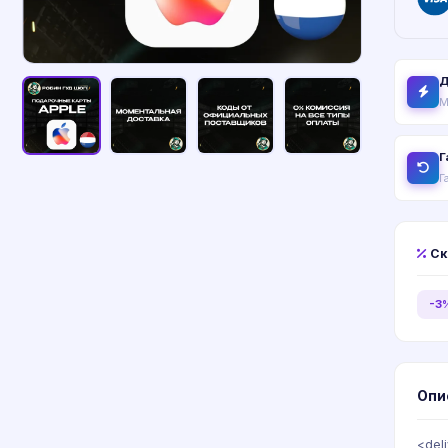
Д
М
Г
Г
Ск
-3
Опи
<del