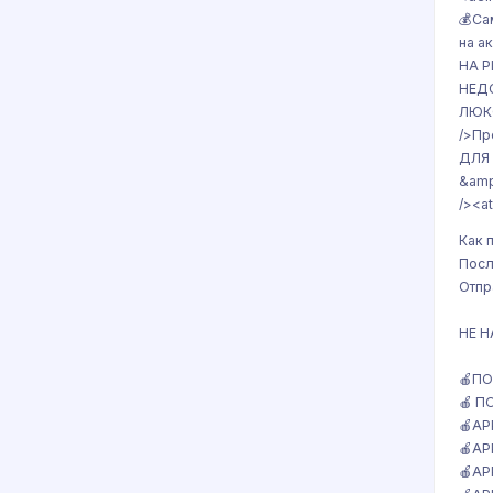
💰Са
на 
НА P
НЕДО
ЛЮКС
/>Пр
ДЛЯ 
&amp
/><a
Как 
Посл
Отпр
НЕ 
🍎ПО
🍎 П
🍎AP
🍎AP
🍎AP