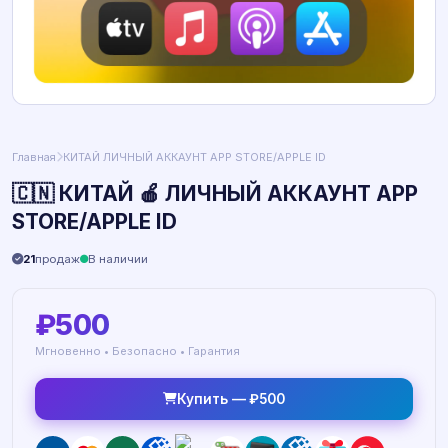
Главная
КИТАЙ ЛИЧНЫЙ АККАУНТ APP STORE/APPLE ID
🇨🇳 КИТАЙ 🍎 ЛИЧНЫЙ АККАУНТ APP
STORE/APPLE ID
21
продаж
В наличии
₽500
Мгновенно • Безопасно • Гарантия
Купить — ₽500