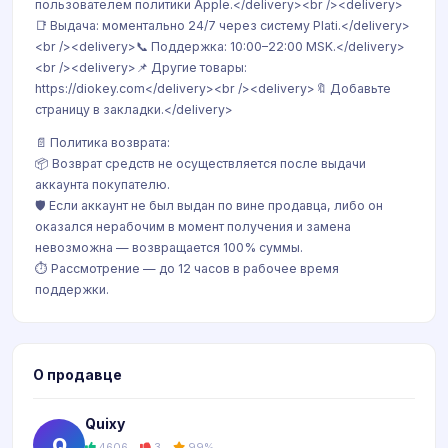
пользователем политики Apple.</delivery><br /><delivery>
📑 Выдача: моментально 24/7 через систему Plati.</delivery>
<br /><delivery>📞 Поддержка: 10:00–22:00 MSK.</delivery>
<br /><delivery>📌 Другие товары:
https://diokey.com</delivery><br /><delivery>🔖 Добавьте
страницу в закладки.</delivery>
📄 Политика возврата:
📦 Возврат средств не осуществляется после выдачи
аккаунта покупателю.
🛡 Если аккаунт не был выдан по вине продавца, либо он
оказался нерабочим в момент получения и замена
невозможна — возвращается 100% суммы.
⏱ Рассмотрение — до 12 часов в рабочее время
поддержки.
О продавце
Quixy
Q
4606
3
99%