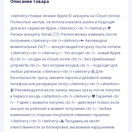
Описание товара
<delivery>Новые личные Apple ID аккаунты на iCloud-почтах.
Полностью чистые, не использовались ранее и подходят
для всех сервисов Apple.</delivery><br /><delivery>🌍
Регион аккаунта: Китай 🇨🇳. Регион можно изменить после
получения.</delivery><br /><delivery>🔑 Автовыдача
моментальная 24/7 — аккаунт выдаётся сразу после оплаты.
</delivery><br /><delivery>✨ Что входит:<br />- новый Apple
ID;<br />- создан на iCloud-почте;<br />- без привязанных
устройств;<br />- без истории входов;<br />- подходит для
любых регионов.</delivery><br /><delivery>🔒 Для
безопасности: сразу смените пароль и добавьте номер
телефона или резервную почту.</delivery><br /><attention>
📹 Рекомендуется вести запись экрана сразу после покупки
и первого входа.</attention><br /><delivery>🛡 Гарантия:<br
/>- 7 дней с момента покупки;<br />- действует только если
аккаунт не работает в момент получения;<br />- любые
изменения со стороны покупателя отменяют гарантию.
</delivery><br /><delivery>⚠️ Продавец не несёт
ответственности за блокировки, вызванные нарушением