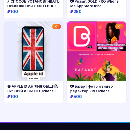
⚡️ СПОСОБ УСТАНОВЛИВАТЬ
📷 Picsart GOLD PRO iPhone
ПРИЛОЖЕНИЯ С ИНТЕРНЕТА
ios AppStore iPad
НА IOS
₽100
₽250
Купить
Купить
1
1
🟢 APPLE ID АНГЛИЯ ОБЩИЙ/
📷 Базарт фото и видео
ЛИЧНЫЙ АККАУНТ iPhone ios
редактор PRO iPhone
AppStore GB
AppStore ios
₽100
₽500
ВЕЛИКОБРИТАНИЯ РЕГИОН
Купить
Купить