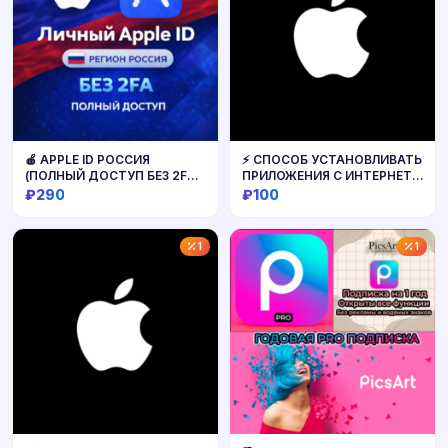
🍎 APPLE ID РОССИЯ
⚡️ СПОСОБ УСТАНОВЛИВАТЬ
(ПОЛНЫЙ ДОСТУП БЕЗ 2FA)
ПРИЛОЖЕНИЯ С ИНТЕРНЕТА
НАВСЕГДА ВАШ iPhone ios
НА IOS
₽290
₽100
AppStore
Купить
Купить
1
1