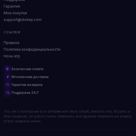
Гарантия
Мои покупки
support@diokey.com
ССЫЛКИ
Правила
Политика конфиденциальности
Ночь игр
Безопасная оплата
Мгновенная доставка
Гарантия возврата
Поддержка 24/7
This site is not endorsed by or affiliated with Valve, Ubisoft, Electronic Arts, Blizzard, or
other companies. All product names, trademarks, and registered trademarks are property
of their respective owners.