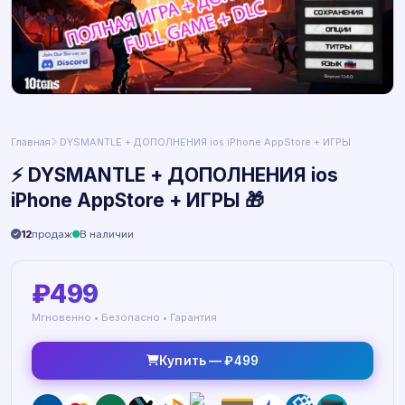
Главная
️ DYSMANTLE + ДОПОЛНЕНИЯ ios iPhone AppStore + ИГРЫ
⚡️ DYSMANTLE + ДОПОЛНЕНИЯ ios
iPhone AppStore + ИГРЫ 🎁
12
продаж
В наличии
₽499
Мгновенно • Безопасно • Гарантия
Купить — ₽499