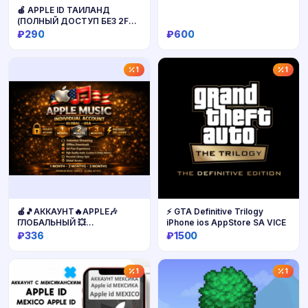
🍎 APPLE ID ТАИЛАНД
(ПОЛНЫЙ ДОСТУП БЕЗ 2FA)
НАВСЕГДА ВАШ iPhone ios
₽290
₽600
AppStore
Купить
Купить
1
1
🍎🎵АККАУНТ🔥APPLE🎶
⚡️ GTA Definitive Trilogy
ГЛОБАЛЬНЫЙ 💥
iPhone ios AppStore SA VICE
MUSIC2/3МЕСЯЦА ДОСТУП
₽336
₽1500
К ПОЧТЕ🎵 ГАРАНТИ💯🎧
Купить
Купить
1
1