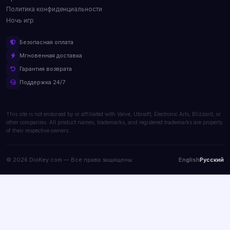
Политика конфиденциальности
Ночь игр
Безопасная оплата
Мгновенная доставка
Гарантия возврата
Поддержка 24/7
This site is not endorsed by or affiliated with Valve, Ubisoft, Electronic Arts, Blizzard, or
other companies. All product names, trademarks, and registered trademarks are property
of their respective owners.
© 2026 DioKey.com — Все права защищены.
English
Русский