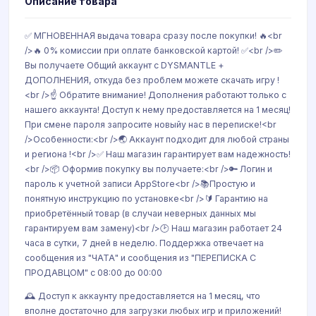
Описание товара
✅ МГНОВЕННАЯ выдача товара сразу после покупки! 🔥<br
/>🔥 0% комиссии при оплате банковской картой! ✅<br />✏️
Вы получаете Общий аккаунт с DYSMANTLE +
ДОПОЛНЕНИЯ, откуда без проблем можете скачать игру !
<br />☝️ Обратите внимание! Дополнения работают только с
нашего аккаунта! Доступ к нему предоставляется на 1 месяц!
При смене пароля запросите новыйу нас в переписке!<br
/>Особенности:<br />🌏 Аккаунт подходит для любой страны
и региона !<br />✅ Наш магазин гарантирует вам надежность!
<br />📦 Оформив покупку вы получаете:<br />🔑 Логин и
пароль к учетной записи AppStore<br />📚Простую и
понятную инструкцию по установке<br />🔰 Гарантию на
приобретённый товар (в случаи неверных данных мы
гарантируем вам замену)<br />🕑 Наш магазин работает 24
часа в сутки, 7 дней в неделю. Поддержка отвечает на
сообщения из "ЧАТА" и сообщения из "ПЕРЕПИСКА С
ПРОДАВЦОМ" с 08:00 до 00:00
🕰 Доступ к аккаунту предоставляется на 1 месяц, что
вполне достаточно для загрузки любых игр и приложений!