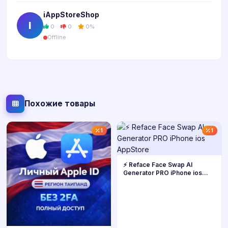
iAppStoreShop
I
0
0
0%
Offline
Похожие товары
1
1
⚡ Reface Face Swap AI
Generator PRO iPhone ios
AppStore