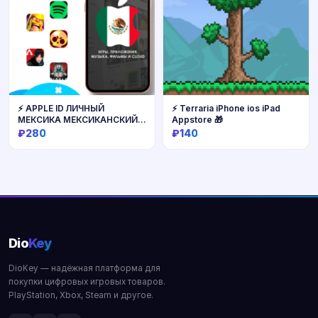
⚡ APPLE ID ЛИЧНЫЙ
⚡️ Terraria iPhone ios iPad
МЕКСИКА МЕКСИКАНСКИЙ
Appstore 🎁
iPhone ios iPad
₽280
₽140
Купить
Купить
Dio
Key
DioKey — надёжная платформа для
покупки цифровых игровых товаров.
PlayStation, Xbox, Steam и другое.