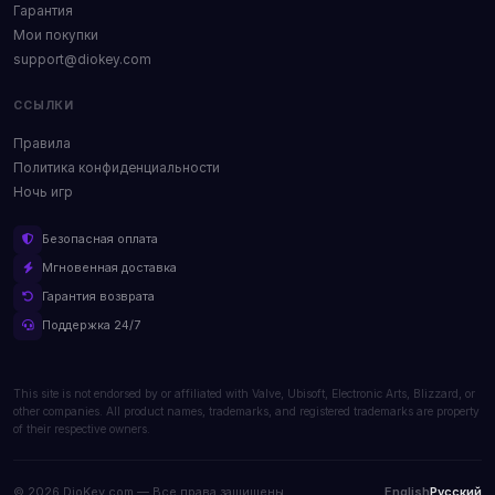
Гарантия
Мои покупки
support@diokey.com
ССЫЛКИ
Правила
Политика конфиденциальности
Ночь игр
Безопасная оплата
Мгновенная доставка
Гарантия возврата
Поддержка 24/7
This site is not endorsed by or affiliated with Valve, Ubisoft, Electronic Arts, Blizzard, or
other companies. All product names, trademarks, and registered trademarks are property
of their respective owners.
© 2026 DioKey.com — Все права защищены.
English
Русский