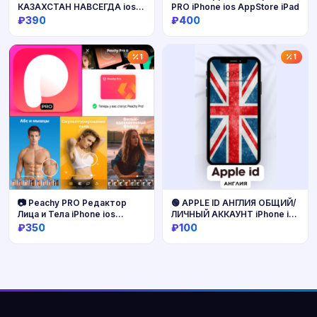
КАЗАХСТАН НАВСЕГДА ios
PRO iPhone ios AppStore iPad
AppStore iPhone
₽390
₽400
Купить
Купить
1
1
📷 Peachy PRO Редактор
🟢 APPLE ID АНГЛИЯ ОБЩИЙ/
Лица и Тела iPhone ios
ЛИЧНЫЙ АККАУНТ iPhone ios
AppStore
AppStore GB
₽350
₽100
ВЕЛИКОБРИТАНИЯ РЕГИОН
Купить
Купить