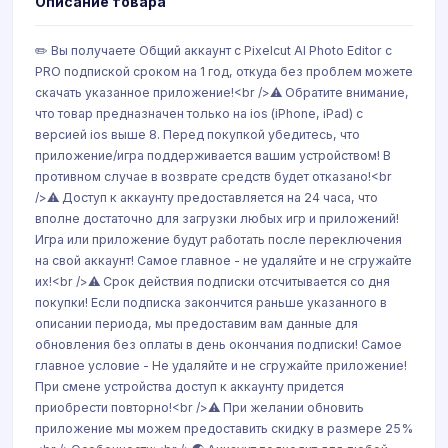
Описание товара
✏️ Вы получаете Общий аккаунт с Pixelcut AI Photo Editor c
PRO подпиской сроком на 1 год, откуда без проблем можете
скачать указанное приложение!<br />⚠️ Обратите внимание,
что товар предназначен только на ios (iPhone, iPad) с
версией ios выше 8. Перед покупкой убедитесь, что
приложение/игра поддерживается вашим устройством! В
противном случае в возврате средств будет отказано!<br
/>⚠️ Доступ к аккаунту предоставляется на 24 часа, что
вполне достаточно для загрузки любых игр и приложений!
Игра или приложение будут работать после переключения
на свой аккаунт! Самое главное - не удаляйте и не сгружайте
их!<br />⚠️ Срок действия подписки отсчитывается со дня
покупки! Если подписка закончится раньше указанного в
описании периода, мы предоставим вам данные для
обновления без оплаты в день окончания подписки! Самое
главное условие - Не удаляйте и не сгружайте приложение!
При смене устройства доступ к аккаунту придется
приобрести повторно!<br />⚠️ При желании обновить
приложение мы можем предоставить скидку в размере 25%