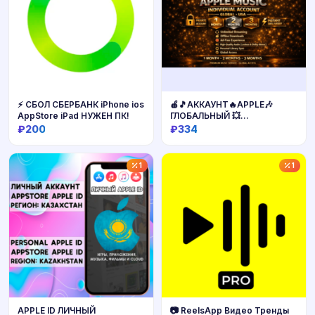
⚡️ СБОЛ СБЕРБАНК iPhone ios
🍎🎵АККАУНТ🔥APPLE🎶
AppStore iPad НУЖЕН ПК!
ГЛОБАЛЬНЫЙ 💥
MUSIC2/3МЕСЯЦА ДОСТУП
₽200
₽334
К ПОЧТЕ🎵 ГАРАНТИ💯🎧
Купить
Купить
1
1
APPLE ID ЛИЧНЫЙ
📷 ReelsApp Видео Тренды