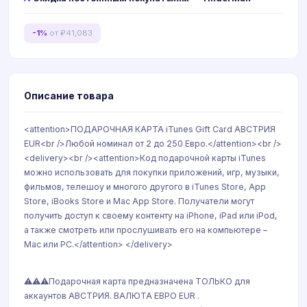
-1%
от ₽41,083
Описание товара
<attention>ПОДАРОЧНАЯ КАРТА iTunes Gift Card АВСТРИЯ
EUR<br />Любой номинал от 2 до 250 Евро.</attention><br />
<delivery><br /><attention>Код подарочной карты iTunes
можно использовать для покупки приложений, игр, музыки,
фильмов, телешоу и многого другого в iTunes Store, App
Store, iBooks Store и Mac App Store. Получатели могут
получить доступ к своему контенту на iPhone, iPad или iPod,
а также смотреть или прослушивать его на компьютере –
Mac или PC.</attention> </delivery>
⚠️⚠️⚠️Подарочная карта предназначена ТОЛЬКО для
аккаунтов АВСТРИЯ. ВАЛЮТА ЕВРО EUR .