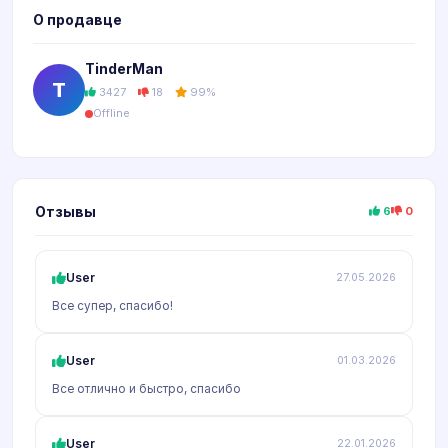
О продавце
TinderMan
T
3427
18
99%
Offline
Отзывы
6
0
User
27.05.2026
Все супер, спасибо!
User
01.03.2026
Все отлично и быстро, спасибо
User
22.01.2026