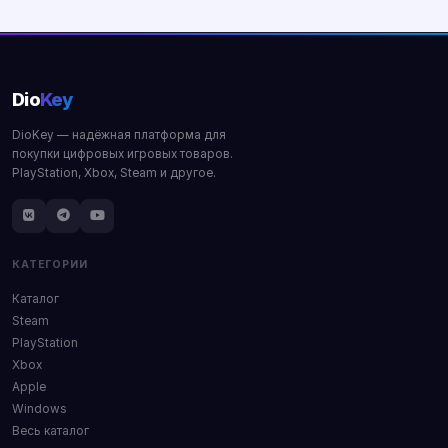
Dio
Key
DioKey — надёжная платформа для
покупки цифровых игровых товаров.
PlayStation, Xbox, Steam и другое.
КАТЕГОРИИ
Каталог
Steam
PlayStation
Xbox
Apple
Windows
Весь каталог