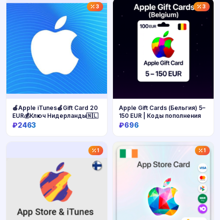
3
3
🍎Apple iTunes🍏Gift Card 20
Apple Gift Cards (Бельгия) 5–
EUR💰Ключ Нидерланды🇳🇱
150 EUR | Коды пополнения
₽2463
₽696
Купить
Купить
1
1