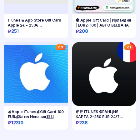
iTunes & App Store Gift Card
🟣 Apple Gift Card | Ирландия
Apple 2€ - 250€
| EUR2-100 | АВТО ВЫДАЧА
ФИНЛЯНДИЯ
₽251
₽208
Купить
Купить
3
1
🍎Apple iTunes🍏Gift Card 100
🥐🥐 ITUNES ФРАНЦИЯ
EUR💰Ключ Испания🇪🇸
КАРТА 2-250 EUR 24/7
БЫСТРО
₽12310
₽238
Купить
Купить