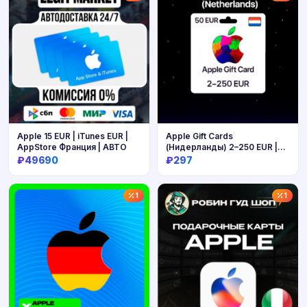
Apple 15 EUR | iTunes EUR |
Apple Gift Cards
AppStore Франция | АВТО
(Нидерланды) 2–250 EUR |
Коды
₽49690
₽297
Купить
Купить
1
1