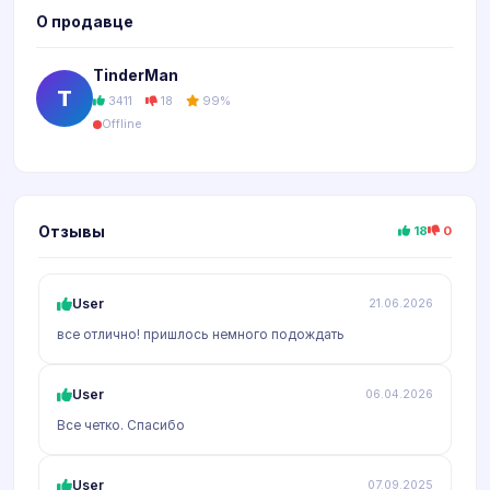
О продавце
TinderMan
T
3411
18
99%
Offline
Отзывы
18
0
User
21.06.2026
все отлично! пришлось немного подождать
User
06.04.2026
Все четко. Спасибо
User
07.09.2025