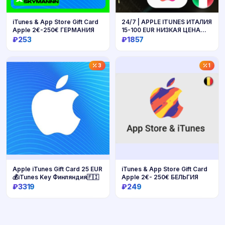
iTunes & App Store Gift Card
24/7 | APPLE ITUNES ИТАЛИЯ
Apple 2€-250€ ГЕРМАНИЯ
15-100 EUR НИЗКАЯ ЦЕНА
КАРТА
₽253
₽1857
Купить
Купить
3
1
Apple iTunes Gift Card 25 EUR
iTunes & App Store Gift Card
💰iTunes Key Финляндия🇫🇮
Apple 2€- 250€ БЕЛЬГИЯ
₽3319
₽249
Купить
Купить