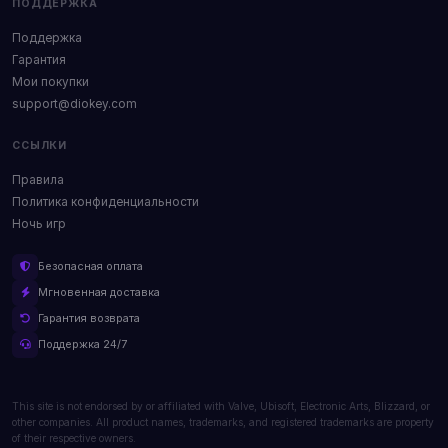
ПОДДЕРЖКА
Поддержка
Гарантия
Мои покупки
support@diokey.com
ССЫЛКИ
Правила
Политика конфиденциальности
Ночь игр
Безопасная оплата
Мгновенная доставка
Гарантия возврата
Поддержка 24/7
This site is not endorsed by or affiliated with Valve, Ubisoft, Electronic Arts, Blizzard, or
other companies. All product names, trademarks, and registered trademarks are property
of their respective owners.