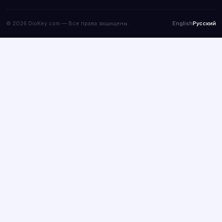
© 2026 DioKey.com — Все права защищены.
English
Русский