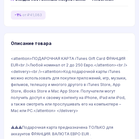
-1%
от ₽41,083
Описание товара
<attention>ПОДАРОЧНАЯ КАРТА iTunes Gift Card ФРАНЦИЯ
EUR<br />Любой номинал от 2 до 250 Евро.</attention><br />
<delivery><br /><attention>Код подарочной карты iTunes
можно использовать для покупки приложений, игр, музыки,
фильмов, телешоу и многого другого в iTunes Store, App
Store, iBooks Store и Mac App Store. Получатели могут
получить доступ к своему контенту на iPhone, iPad или iPod,
а также смотреть или прослушивать его на компьютере –
Mac или PC.</attention> </delivery>
⚠️⚠️⚠️Подарочная карта предназначена ТОЛЬКО для
аккаунтов ФРАНЦИЯ. ВАЛЮТА ЕВРО EUR .