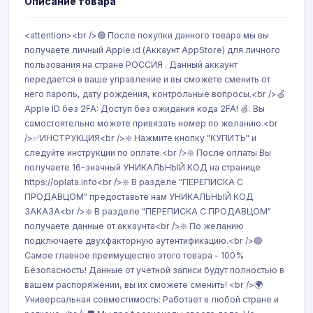
Описание товара
<attention><br />🟢 После покупки данного товара мы вы
получаете личный Apple id (Аккаунт AppStore) для личного
пользования на стране РОССИЯ . Данный аккаунт
передается в ваше управление и вы сможете сменить от
него пароль, дату рождения, контрольные вопросы.<br />🍏
Apple ID без 2FA: Доступ без ожидания кода 2FA! 🍏. Вы
самостоятельно можете привязать номер по желанию.<br
/>✅ИНСТРУКЦИЯ<br />❇️ Нажмите кнопку "КУПИТЬ" и
следуйте инструкции по оплате.<br />❇️ После оплаты Вы
получаете 16-значный УНИКАЛЬНЫЙ КОД на странице
https://oplata.info<br />❇️ В разделе "ПЕРЕПИСКА С
ПРОДАВЦОМ" предоставьте нам УНИКАЛЬНЫЙ КОД
ЗАКАЗА<br />❇️ В разделе "ПЕРЕПИСКА С ПРОДАВЦОМ"
получаете данные от аккаунта<br />❇️ По желанию
подключаете двухфакторную аутентификацию.<br />🟢
Самое главное преимущество этого товара - 100%
Безопасность! Данные от учетной записи будут полностью в
вашем распоряжении, вы их сможете сменить! <br />🌍
Универсальная совместимость: Работает в любой стране и