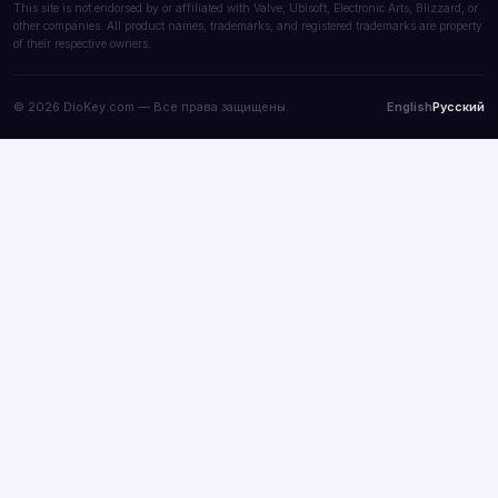
This site is not endorsed by or affiliated with Valve, Ubisoft, Electronic Arts, Blizzard, or
other companies. All product names, trademarks, and registered trademarks are property
of their respective owners.
© 2026 DioKey.com — Все права защищены.
English
Русский