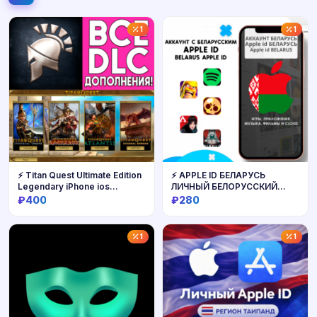
1
1
⚡ Titan Quest Ultimate Edition
⚡ APPLE ID БЕЛАРУСЬ
Legendary iPhone ios
ЛИЧНЫЙ БЕЛОРУССКИЙ
AppStore iPad
iPhone AppStore
₽400
₽280
Купить
Купить
1
1