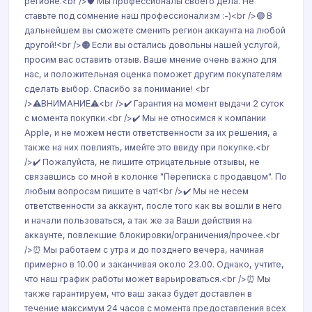
регионе.<br />🛡️ Мы профессионалы своего дела. Не
ставьте под сомнение наш профессионализм :-)<br />🟢 В
дальнейшем вы сможете сменить регион аккаунта на любой
другой!<br />🟠 Если вы остались довольны нашей услугой,
просим вас оставить отзыв. Ваше мнение очень важно для
нас, и положительная оценка поможет другим покупателям
сделать выбор. Спасибо за понимание! <br
/>⚠️ВНИМАНИЕ⚠️<br />✔️ Гарантия на момент выдачи 2 суток
с момента покупки.<br />✔️ Мы не относимся к компании
Apple, и не можем нести ответственности за их решения, а
также на них повлиять, имейте это ввиду при покупке.<br
/>✔️ Пожалуйста, не пишите отрицательные отзывы, не
связавшись со мной в колонке "Переписка с продавцом". По
любым вопросам пишите в чат!<br />✔️ Мы не несем
ответственности за аккаунт, после того как вы вошли в него
и начали пользоваться, а так же за Ваши действия на
аккаунте, повлекшие блокировки/ограничения/прочее.<br
/>⏰ Мы работаем с утра и до позднего вечера, начиная
примерно в 10.00 и заканчивая около 23.00. Однако, учтите,
что наш график работы может варьироваться.<br />⏰ Мы
также гарантируем, что ваш заказ будет доставлен в
течение максимум 24 часов с момента предоставления всех