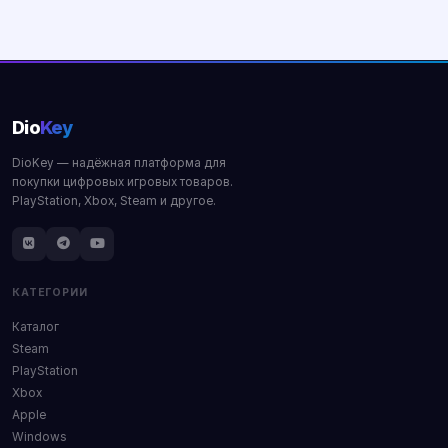
Купить
Купить
Dio
Key
DioKey — надёжная платформа для
покупки цифровых игровых товаров.
PlayStation, Xbox, Steam и другое.
КАТЕГОРИИ
Каталог
Steam
PlayStation
Xbox
Apple
Windows