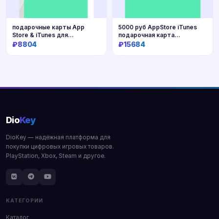
подарочные карты App
5000 руб AppStore iTunes
Store & iTunes для
подарочная карта
пополнения баланса Apple ID
пополненияRUR
₽8804
₽15684
Купить
Купить
Dio
Key
DioKey — надёжная платформа для
покупки цифровых игровых товаров.
PlayStation, Xbox, Steam и другое.
КАТЕГОРИИ
Каталог