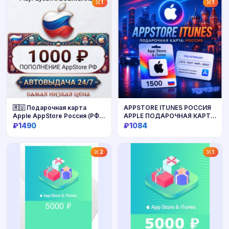
Купить
Купить
1
1
🇷🇺 Подарочная карта
APPSTORE ITUNES РОССИЯ
Apple AppStore Россия (РФ
APPLE ПОДАРОЧНАЯ КАРТА
рубли) 1000 RUB
РУБЛИ APP STORE РУБЛЬ
₽1490
₽1084
Купить
Купить
2
1