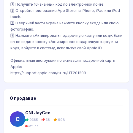
1️⃣ Получите 16-значный код по электронной почте.
2️⃣ Откройте приложение App Store на iPhone, iPad или iPod
touch.
3️⃣ В верхней части экрана нажмите кнопку входа или свою
фотографию.
4️⃣ Нажмите «Активировать подарочную карту или код». Если
вы не видите кнопку «Активировать подарочную карту или
код», войдите в систему, используя свой Apple ID.
Официальная инструкция по активации подарочной карты
Apple:
https://support.apple.com/ru-ru/HT201209
О продавце
CNLJayCee
C
9385
38
99%
Offline