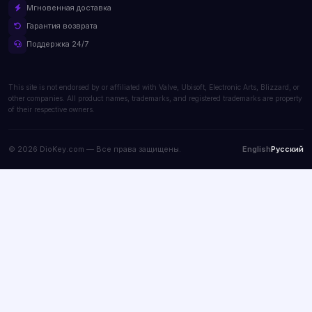
Мгновенная доставка
Гарантия возврата
Поддержка 24/7
This site is not endorsed by or affiliated with Valve, Ubisoft, Electronic Arts, Blizzard, or
other companies. All product names, trademarks, and registered trademarks are property
of their respective owners.
© 2026 DioKey.com — Все права защищены.
English
Русский